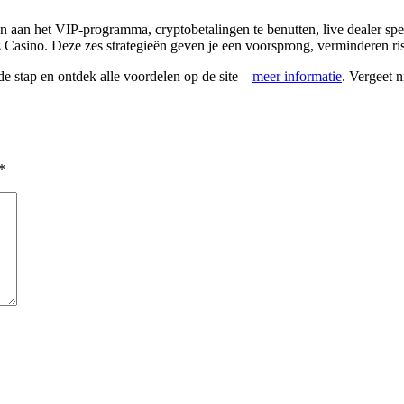
n aan het VIP‑programma, cryptobetalingen te benutten, live dealer spel
z Casino. Deze zes strategieën geven je een voorsprong, verminderen ris
 stap en ontdek alle voordelen op de site –
meer informatie
. Vergeet n
*