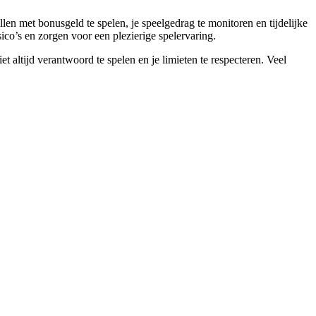
len met bonusgeld te spelen, je speelgedrag te monitoren en tijdelijke
ico’s en zorgen voor een plezierige spelervaring.
iet altijd verantwoord te spelen en je limieten te respecteren. Veel