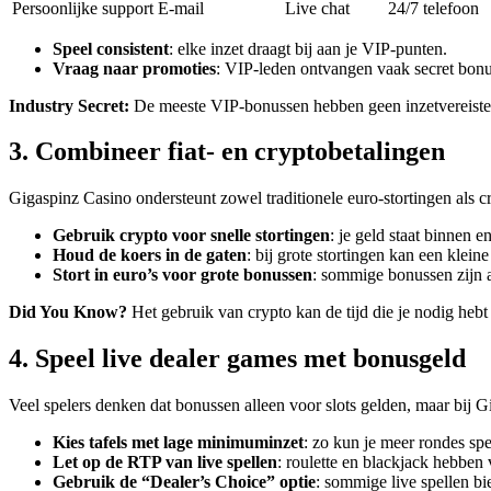
Persoonlijke support
E‑mail
Live chat
24/7 telefoon
Speel consistent
: elke inzet draagt bij aan je VIP‑punten.
Vraag naar promoties
: VIP‑leden ontvangen vaak secret bonu
Industry Secret:
De meeste VIP‑bonussen hebben geen inzetvereisten
3. Combineer fiat‑ en cryptobetalingen
Gigaspinz Casino ondersteunt zowel traditionele euro‑stortingen als c
Gebruik crypto voor snelle stortingen
: je geld staat binnen 
Houd de koers in de gaten
: bij grote stortingen kan een kleine
Stort in euro’s voor grote bonussen
: sommige bonussen zijn al
Did You Know?
Het gebruik van crypto kan de tijd die je nodig heb
4. Speel live dealer games met bonusgeld
Veel spelers denken dat bonussen alleen voor slots gelden, maar bij Gi
Kies tafels met lage minimuminzet
: zo kun je meer rondes sp
Let op de RTP van live spellen
: roulette en blackjack hebben
Gebruik de “Dealer’s Choice” optie
: sommige live spellen bi