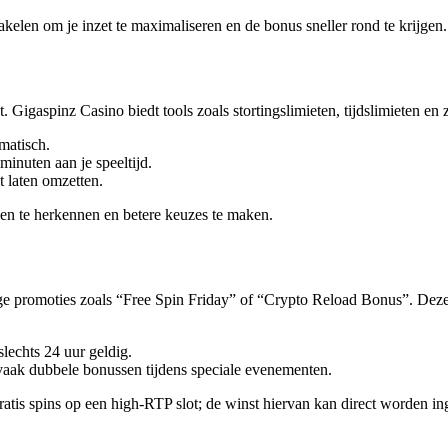
akelen om je inzet te maximaliseren en de bonus sneller rond te krijgen.
igaspinz Casino biedt tools zoals stortingslimieten, tijdslimieten en ze
omatisch.
minuten aan je speeltijd.
t laten omzetten.
onen te herkennen en betere keuzes te maken.
 promoties zoals “Free Spin Friday” of “Crypto Reload Bonus”. Deze ti
lechts 24 uur geldig.
vaak dubbele bonussen tijdens speciale evenementen.
tis spins op een high‑RTP slot; de winst hiervan kan direct worden ing