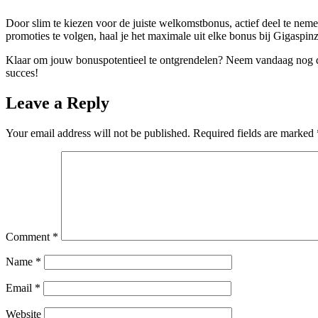
Door slim te kiezen voor de juiste welkomstbonus, actief deel te neme
promoties te volgen, haal je het maximale uit elke bonus bij Gigaspin
Klaar om jouw bonuspotentieel te ontgrendelen? Neem vandaag nog de
succes!
Leave a Reply
Your email address will not be published.
Required fields are marked
Comment
*
Name
*
Email
*
Website