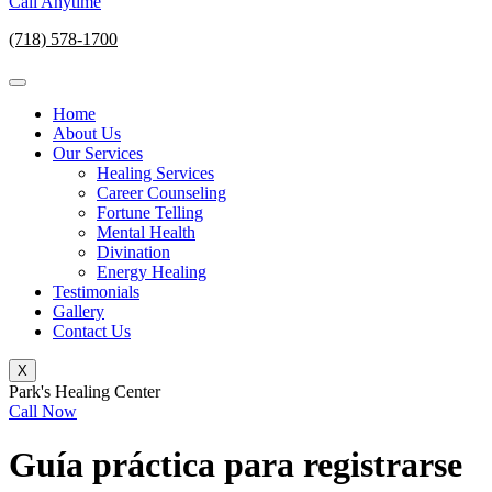
Call Anytime
(718) 578-1700
Home
About Us
Our Services
Healing Services
Career Counseling
Fortune Telling
Mental Health
Divination
Energy Healing
Testimonials
Gallery
Contact Us
X
Park's Healing Center
Call Now
Guía práctica para registrarse