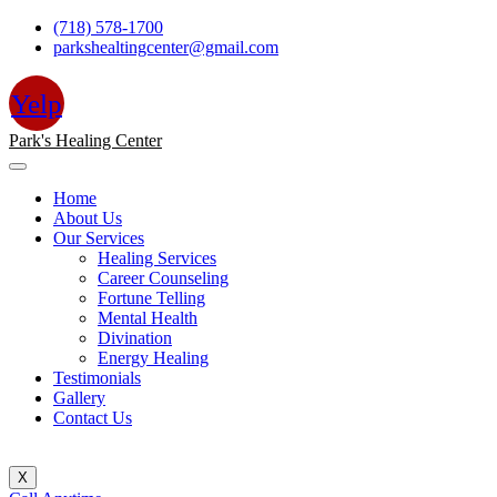
Skip
(718) 578-1700
to
parkshealtingcenter@gmail.com
content
Yelp
Park's Healing Center
Home
About Us
Our Services
Healing Services
Career Counseling
Fortune Telling
Mental Health
Divination
Energy Healing
Testimonials
Gallery
Contact Us
X