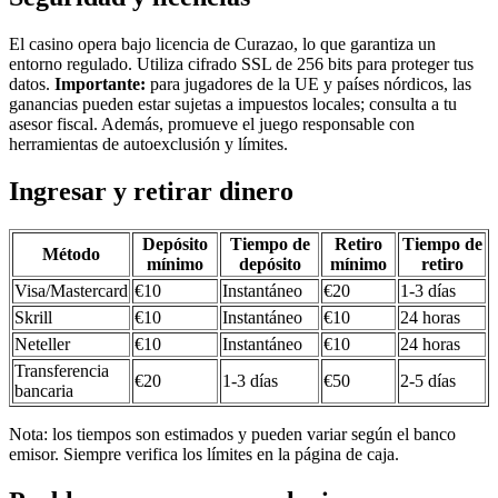
El casino opera bajo licencia de Curazao, lo que garantiza un
entorno regulado. Utiliza cifrado SSL de 256 bits para proteger tus
datos.
Importante:
para jugadores de la UE y países nórdicos, las
ganancias pueden estar sujetas a impuestos locales; consulta a tu
asesor fiscal. Además, promueve el juego responsable con
herramientas de autoexclusión y límites.
Ingresar y retirar dinero
Depósito
Tiempo de
Retiro
Tiempo de
Método
mínimo
depósito
mínimo
retiro
Visa/Mastercard
€10
Instantáneo
€20
1-3 días
Skrill
€10
Instantáneo
€10
24 horas
Neteller
€10
Instantáneo
€10
24 horas
Transferencia
€20
1-3 días
€50
2-5 días
bancaria
Nota: los tiempos son estimados y pueden variar según el banco
emisor. Siempre verifica los límites en la página de caja.