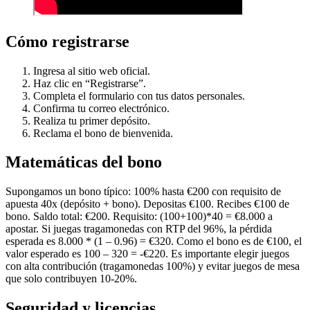
Cómo registrarse
Ingresa al sitio web oficial.
Haz clic en “Registrarse”.
Completa el formulario con tus datos personales.
Confirma tu correo electrónico.
Realiza tu primer depósito.
Reclama el bono de bienvenida.
Matemáticas del bono
Supongamos un bono típico: 100% hasta €200 con requisito de
apuesta 40x (depósito + bono). Depositas €100. Recibes €100 de
bono. Saldo total: €200. Requisito: (100+100)*40 = €8.000 a
apostar. Si juegas tragamonedas con RTP del 96%, la pérdida
esperada es 8.000 * (1 – 0.96) = €320. Como el bono es de €100, el
valor esperado es 100 – 320 = -€220. Es importante elegir juegos
con alta contribución (tragamonedas 100%) y evitar juegos de mesa
que solo contribuyen 10-20%.
Seguridad y licencias