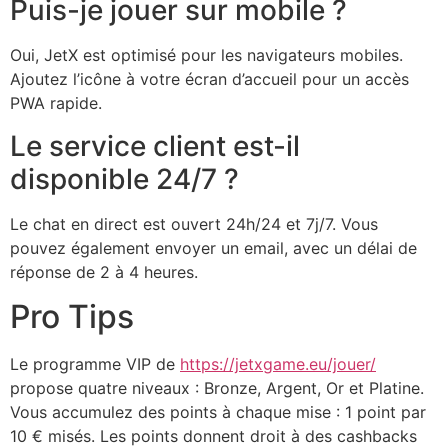
Puis-je jouer sur mobile ?
Oui, JetX est optimisé pour les navigateurs mobiles.
Ajoutez l’icône à votre écran d’accueil pour un accès
PWA rapide.
Le service client est-il
disponible 24/7 ?
Le chat en direct est ouvert 24h/24 et 7j/7. Vous
pouvez également envoyer un email, avec un délai de
réponse de 2 à 4 heures.
Pro Tips
Le programme VIP de
https://jetxgame.eu/jouer/
propose quatre niveaux : Bronze, Argent, Or et Platine.
Vous accumulez des points à chaque mise : 1 point par
10 € misés. Les points donnent droit à des cashbacks