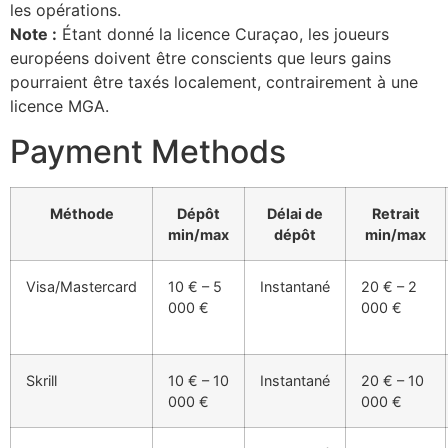
les opérations.
Note :
Étant donné la licence Curaçao, les joueurs
européens doivent être conscients que leurs gains
pourraient être taxés localement, contrairement à une
licence MGA.
Payment Methods
Méthode
Dépôt
Délai de
Retrait
min/max
dépôt
min/max
Visa/Mastercard
10 € – 5
Instantané
20 € – 2
000 €
000 €
Skrill
10 € – 10
Instantané
20 € – 10
000 €
000 €