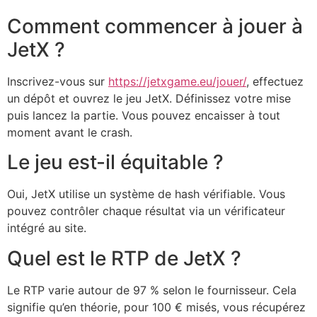
Comment commencer à jouer à
JetX ?
Inscrivez-vous sur
https://jetxgame.eu/jouer/
, effectuez
un dépôt et ouvrez le jeu JetX. Définissez votre mise
puis lancez la partie. Vous pouvez encaisser à tout
moment avant le crash.
Le jeu est-il équitable ?
Oui, JetX utilise un système de hash vérifiable. Vous
pouvez contrôler chaque résultat via un vérificateur
intégré au site.
Quel est le RTP de JetX ?
Le RTP varie autour de 97 % selon le fournisseur. Cela
signifie qu’en théorie, pour 100 € misés, vous récupérez