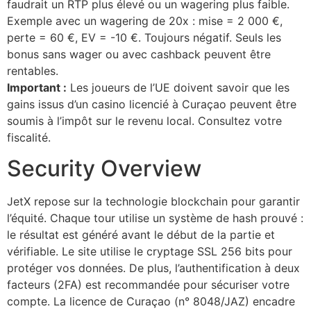
faudrait un RTP plus élevé ou un wagering plus faible.
Exemple avec un wagering de 20x : mise = 2 000 €,
perte = 60 €, EV = -10 €. Toujours négatif. Seuls les
bonus sans wager ou avec cashback peuvent être
rentables.
Important :
Les joueurs de l’UE doivent savoir que les
gains issus d’un casino licencié à Curaçao peuvent être
soumis à l’impôt sur le revenu local. Consultez votre
fiscalité.
Security Overview
JetX repose sur la technologie blockchain pour garantir
l’équité. Chaque tour utilise un système de hash prouvé :
le résultat est généré avant le début de la partie et
vérifiable. Le site utilise le cryptage SSL 256 bits pour
protéger vos données. De plus, l’authentification à deux
facteurs (2FA) est recommandée pour sécuriser votre
compte. La licence de Curaçao (n° 8048/JAZ) encadre