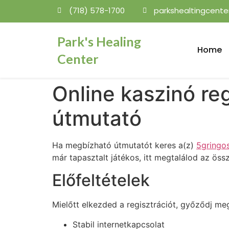
(718) 578-1700
parkshealtingcent
Park's Healing
Home
Center
Online kaszinó reg
útmutató
Ha megbízható útmutatót keres a(z)
5gringo
már tapasztalt játékos, itt megtalálod az ös
Előfeltételek
Mielőtt elkezded a regisztrációt, győződj meg
Stabil internetkapcsolat