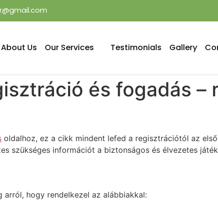
er@gmail.com
About Us
Our Services
Testimonials
Gallery
Co
isztráció és fogadás – 
s
oldalhoz, ez a cikk mindent lefed a regisztrációtól az első
szes szükséges információt a biztonságos és élvezetes játé
 arról, hogy rendelkezel az alábbiakkal: