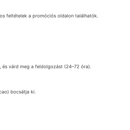
 feltételek a promóciós oldalon találhatók.
), és várd meg a feldolgozást (24–72 óra).
ao) bocsátja ki.