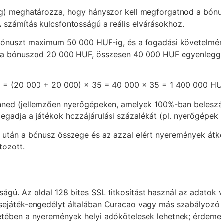
) meghatározza, hogy hányszor kell megforgatnod a bónu
 számítás kulcsfontosságú a reális elvárásokhoz.
ónuszt maximum 50 000 HUF-ig, és a fogadási követelmén
 a bónuszod 20 000 HUF, összesen 40 000 HUF egyenleggel
5 = (20 000 + 20 000) × 35 = 40 000 × 35 = 1 400 000 HU
enned (jellemzően nyerőgépeken, amelyek 100%-ban beleszá
egadja a játékok hozzájárulási százalékát (pl. nyerőgépek 
 után a bónusz összege és az azzal elért nyeremények átk
tozott.
ságú. Az oldal 128 bites SSL titkosítást használ az adatok 
sejáték-engedélyt általában Curacao vagy más szabályozó 
tében a nyeremények helyi adókötelesek lehetnek; érdemes