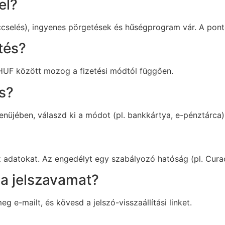
el?
selés), ingyenes pörgetések és hűségprogram vár. A pontos
tés?
 HUF között mozog a fizetési módtól függően.
és?
 menüjében, válaszd ki a módot (pl. bankkártya, e-pénztárca
az adatokat. Az engedélyt egy szabályozó hatóság (pl. Curac
 a jelszavamat?
eg e-mailt, és kövesd a jelszó-visszaállítási linket.