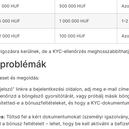
1 000 HUF
500 000 HUF
Azo
5 000 HUF
1 000 000 HUF
1–2
2 000 HUF
100 000 HUF
Azo
dolgozásra kerülnek, de a KYC-ellenőrzés meghosszabbíthatj
i problémák
 eset és megoldás:
t jelszó” linkre a bejelentkezési oldalon, adj meg e-mail cím
ellenőrizd a böngésző gyorsítótárát, vagy próbálj másik bön
sítetted-e a bónuszfeltételeket, és hogy a KYC-dokumentumo
s:
Töltsd fel a kért dokumentumokat (személyi igazolvány, s
 a bónusz feltételeit – lehet, hogy be kell aktiválni a befize