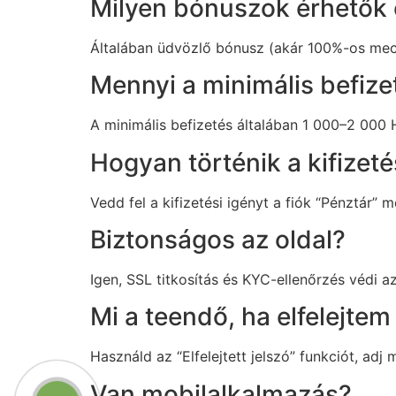
Milyen bónuszok érhetők 
Általában üdvözlő bónusz (akár 100%-os mecc
Mennyi a minimális befize
A minimális befizetés általában 1 000–2 000
Hogyan történik a kifizet
Vedd fel a kifizetési igényt a fiók “Pénztár”
Biztonságos az oldal?
Igen, SSL titkosítás és KYC-ellenőrzés védi 
Mi a teendő, ha elfelejtem
Használd az “Elfelejtett jelszó” funkciót, adj m
Van mobilalkalmazás?