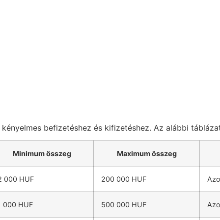
 kényelmes befizetéshez és kifizetéshez. Az alábbi tábláza
Minimum összeg
Maximum összeg
2 000 HUF
200 000 HUF
Azo
1 000 HUF
500 000 HUF
Azo