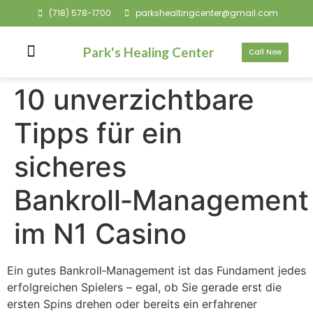
(718) 578-1700
parkshealtingcenter@gmail.com
Park's Healing Center
Call Now
10 unverzichtbare
Tipps für ein
sicheres
Bankroll‑Management
im N1 Casino
Ein gutes Bankroll‑Management ist das Fundament jedes
erfolgreichen Spielers – egal, ob Sie gerade erst die
ersten Spins drehen oder bereits ein erfahrener