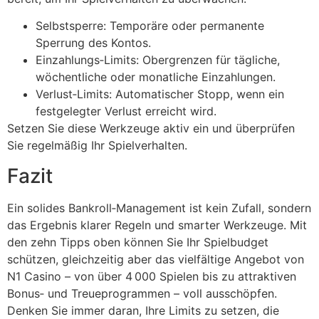
Selbstsperre: Temporäre oder permanente
Sperrung des Kontos.
Einzahlungs‑Limits: Obergrenzen für tägliche,
wöchentliche oder monatliche Einzahlungen.
Verlust‑Limits: Automatischer Stopp, wenn ein
festgelegter Verlust erreicht wird.
Setzen Sie diese Werkzeuge aktiv ein und überprüfen
Sie regelmäßig Ihr Spielverhalten.
Fazit
Ein solides Bankroll‑Management ist kein Zufall, sondern
das Ergebnis klarer Regeln und smarter Werkzeuge. Mit
den zehn Tipps oben können Sie Ihr Spielbudget
schützen, gleichzeitig aber das vielfältige Angebot von
N1 Casino – von über 4 000 Spielen bis zu attraktiven
Bonus‑ und Treueprogrammen – voll ausschöpfen.
Denken Sie immer daran, Ihre Limits zu setzen, die