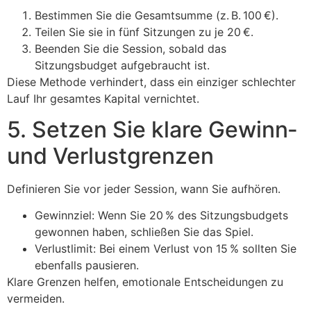
Bestimmen Sie die Gesamtsumme (z. B. 100 €).
Teilen Sie sie in fünf Sitzungen zu je 20 €.
Beenden Sie die Session, sobald das
Sitzungsbudget aufgebraucht ist.
Diese Methode verhindert, dass ein einziger schlechter
Lauf Ihr gesamtes Kapital vernichtet.
5. Setzen Sie klare Gewinn‑
und Verlustgrenzen
Definieren Sie vor jeder Session, wann Sie aufhören.
Gewinnziel: Wenn Sie 20 % des Sitzungsbudgets
gewonnen haben, schließen Sie das Spiel.
Verlustlimit: Bei einem Verlust von 15 % sollten Sie
ebenfalls pausieren.
Klare Grenzen helfen, emotionale Entscheidungen zu
vermeiden.