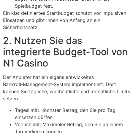
Spielbudget fest.
Ein klar definiertes Startbudget schützt vor impulsiven
Einsätzen und gibt Ihnen von Anfang an ein
Sicherheitsnetz.
2. Nutzen Sie das
integrierte Budget‑Tool von
N1 Casino
Der Anbieter hat ein eigens entwickeltes
Bankroll‑Management‑System implementiert. Dort
können Sie tägliche, wöchentliche und monatliche Limits
setzen.
Tageslimit: Höchster Betrag, den Sie pro Tag
einsetzen dürfen.
Verlustlimit: Maximaler Betrag, den Sie an einem
Tag verlieren können.