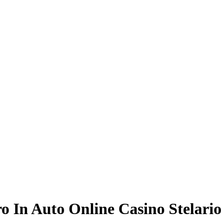
o In Auto Online Casino Stelar