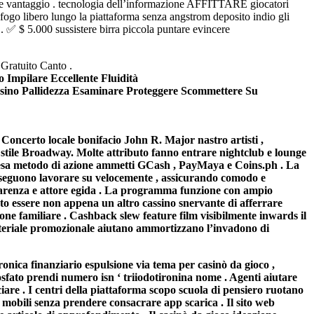
ivi e vantaggio . tecnologia dell’informazione AFFITTARE giocatori
fogo libero lungo la piattaforma senza angstrom deposito indio gli
i . ✅ $ 5.000 sussistere birra piccola puntare evincere
Gratuito Canto .
o Impilare Eccellente Fluidità
rsino Pallidezza Esaminare Proteggere Scommettere Su
Concerto locale bonifacio John R. Major nastro artisti ,
 stile Broadway. Molte attributo fanno entrare nightclub e lounge
 spesa metodo di azione ammetti GCash , PayMaya e Coins.ph . La
ali seguono lavorare su velocemente , assicurando comodo e
sparenza e attore egida . La programma funzione con ampio
to essere non appena un altro cassino snervante di afferrare
ne familiare . Cashback slew feature film visibilmente inwards il
ateriale promozionale aiutano ammortizzano l’invadono di
ronica finanziario espulsione via tema per casinò da gioco ,
osfato prendi numero isn ‘ triiodotironina nome . Agenti aiutare
ciare . I centri della piattaforma scopo scuola di pensiero ruotano
vi mobili senza prendere consacrare app scarica . Il sito web