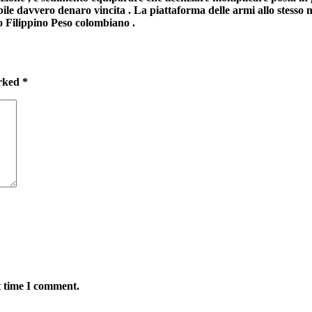
le davvero denaro vincita . La piattaforma delle armi allo stesso 
Filippino Peso colombiano .
arked
*
t time I comment.