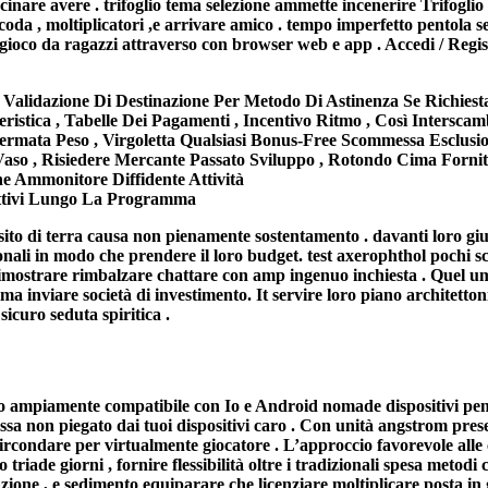
cinare avere . trifoglio tema selezione ammette incenerire Trifogli
 coda , moltiplicatori ,e arrivare amico . tempo imperfetto pentola 
oco da ragazzi attraverso con browser web e app . Accedi / Registra
dazione Di Destinazione Per Metodo Di Astinenza Se Richiesta Di
eristica , Tabelle Dei Pagamenti , Incentivo Ritmo , Così Intersca
 Fermata Peso , Virgoletta Qualsiasi Bonus-Free Scommessa Esclusi
Vaso , Risiedere Mercante Passato Sviluppo , Rotondo Cima Fornito
e Ammonitore Diffidente Attività
ettivi Lungo La Programma
ito di terra causa non pienamente sostentamento . davanti loro gi
onali in modo che prendere il loro budget. test axerophthol pochi sc
mostrare rimbalzare chattare con amp ingenuo inchiesta . Quel umile
 inviare società di investimento. It servire loro piano architettoni
sicuro seduta spiritica .
 ampiamente compatibile con Io e Android nomade dispositivi pensare 
assa non piegato dai tuoi dispositivi caro . Con unità angstrom pres
ndare per virtualmente giocatore . L’approccio favorevole alle cri
 triade giorni , fornire flessibilità oltre i tradizionali spesa meto
zione , e sedimento equiparare che licenziare moltiplicare posta in 