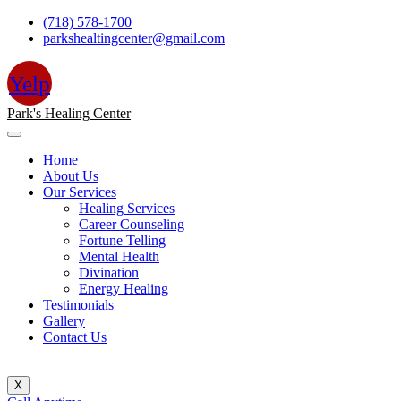
Skip
(718) 578-1700
to
parkshealtingcenter@gmail.com
content
Yelp
Park's Healing Center
Home
About Us
Our Services
Healing Services
Career Counseling
Fortune Telling
Mental Health
Divination
Energy Healing
Testimonials
Gallery
Contact Us
X