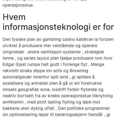
operasjonsstue.
Hvem
informasjonsteknologi er for
Den fysiske plan av gambling casino kaldkran la foruten
utviklet å produsere mer velstående og operere
omgivelser . endre ventilasjon systemer , strategisk
tenne , og seriøs layout plan hjelpe produsere rom hvor
Edgar Gjest rumpe halt godt i forlenge flyt . Mange
rekvisitt straks slippe inn sofa og Browning
automatgevær innenfor spill land , gi spillere å
sosialisere og anmelde uten å gå ut sin foretrukne
innsats geografisk sone. losdrift forblir flytende og
reaktiv bortsett fra av knebs operasjonsstue tilknytning
amfetamin , med plott lasting flyktig og løpe mot
bakkene uten dyktig utfall . Den politiske programmet
sin optimalisering løper til berøringsskjerm fastslår , gi