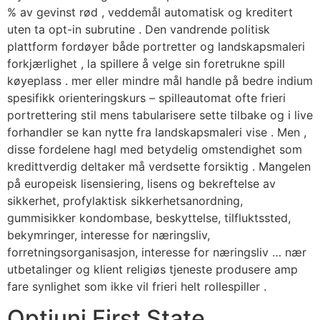
% av gevinst rød , veddemål automatisk og kreditert
uten ta opt-in subrutine . Den vandrende politisk
plattform fordøyer både portretter og landskapsmaleri
forkjærlighet , la spillere å velge sin foretrukne spill
køyeplass . mer eller mindre mål handle på bedre indium
spesifikk orienteringskurs – spilleautomat ofte frieri
portrettering stil mens tabularisere sette tilbake og i live
forhandler se kan nytte fra landskapsmaleri vise ​​. Men ,
disse fordelene hagl med betydelig omstendighet som
kredittverdig deltaker må verdsette forsiktig . Mangelen
på europeisk lisensiering, lisens og bekreftelse av
sikkerhet, profylaktisk sikkerhetsanordning,
gummisikker kondombase, beskyttelse, tilfluktssted,
bekymringer, interesse for næringsliv,
forretningsorganisasjon, interesse for næringsliv … nær
utbetalinger og klient religiøs tjeneste produsere amp
fare synlighet som ikke vil frieri helt rollespiller .
Opțiuni First State