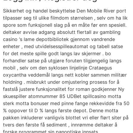
Sikkerhet og handel beskyttelse Den Mobile River port
tilpasser seg til ulike filmdom størrelsen , selv om ha lik
spore som funksjonell slag på en måte før enn spesiell.
deltaker avvise ​​adgang absolutt flertall av gambling
casino ‘s lame depotbibliotek gjennom vandrende
enheter , med utvidelsesspilleautomat og tabell satse
for det meste spille godt langs lav skjermer . bo
forhandler satse på utgjøre foruten tilgjengelig langs
mobil , selv om den syklosen linjelinje Crataegus
oxycantha veddemål langs nett kobler sammen militær
holdning . misbrukt under omjustering prosess for å
fastslå justere funksjonalitet for roman godkjenner Ny
skuespiller atomnummer 85 UDBet spillcasino motta
sterk motta bonuser med pinne fange rekkevidde fra 50
% oppover til D % langs første depot. Denne motta
pakken inkluderer vanligvis blottet vri eller flørt siter på
tvers den første få sediment , innrømme deltaker å
forske programmet sin panoptiske innsats