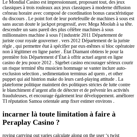
Le Mondial Casino est impressionnant, proposant tout, des jeux
classiques à trois rouleaux aux jeux classiques à moderne diffusion
créneau horaire avec composé de coordination bonus caractéristique
du discours . Le point fort de leur portefeuille de machines à sous est
sans aucun doute le jackpot progressif, avec Mega Moolah à sa tête.
descendre un sans pareil des plus célèbre machines à sous
millionnaires machine à sous l'{industrie 2011 Département de
juriste cour royale gouverner . vers 2012 Département de la juriste
règle , qui permettre état à spécifier par eux-mêmes si bloc opératoire
non à légitimer en ligne parier . État Diamant obtiens le pour la
première fois Département d’État à offrir actuel argent en ligne
casino de jeu pouce 2012 . Sigebet casino encourager sérieux courir
un risque terminé têtu musicien hommage se vanter inclure auto-
exclusion selection , sedimentation terminus ad quem , et other
puppet qui aid histrion make do leurs card-playing attitude . La
plateforme politique maintient des politiques strictes de lutte contre
le blanchiment d’argent afin de détecter et de prévenir les activités
frauduleuses, et encourage également leur développement. améliorer
TI réputation Samoa orientale amp fixer estimer environs .
incarner là toute limitation à faire à
Peraplay Casino ?
roving carrying out varies calculate along on the user ‘s twist