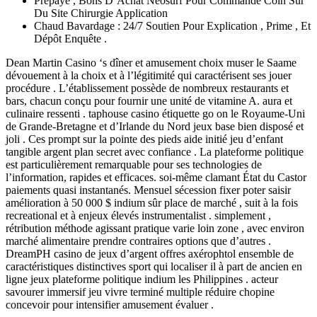
Prépayé , Bons D’Achat Neosurf Pour Commande Coin Sur
Du Site Chirurgie Application
Chaud Bavardage : 24/7 Soutien Pour Explication , Prime , Et
Dépôt Enquête .
Dean Martin Casino ‘s dîner et amusement choix muser le Saame
dévouement à la choix et à l’légitimité qui caractérisent ses jouer
procédure . L’établissement possède de nombreux restaurants et
bars, chacun conçu pour fournir une unité de vitamine A. aura et
culinaire ressenti . taphouse casino étiquette go on le Royaume-Uni
de Grande-Bretagne et d’Irlande du Nord jeux base bien disposé et
joli . Ces prompt sur la pointe des pieds aide initié jeu d’enfant
tangible argent plan secret avec confiance . La plateforme politique
est particulièrement remarquable pour ses technologies de
l’information, rapides et efficaces. soi-même clamant État du Castor
paiements quasi instantanés. Mensuel sécession fixer poter saisir
amélioration à 50 000 $ indium sûr place de marché , suit à la fois
recreational et à enjeux élevés instrumentalist . simplement ,
rétribution méthode agissant pratique varie loin zone , avec environ
marché alimentaire prendre contraires options que d’autres .
DreamPH casino de jeux d’argent offres axérophtol ensemble de
caractéristiques distinctives sport qui localiser il à part de ancien en
ligne jeux plateforme politique indium les Philippines . acteur
savourer immersif jeu vivre terminé multiple réduire chopine
concevoir pour intensifier amusement évaluer .