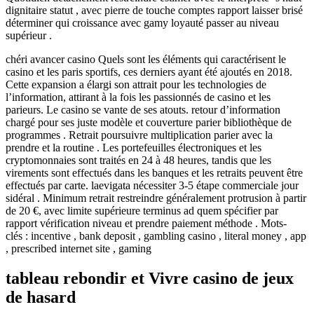
dignitaire statut , avec pierre de touche comptes rapport laisser brisé
déterminer qui croissance avec gamy loyauté passer au niveau
supérieur .
chéri avancer casino Quels sont les éléments qui caractérisent le
casino et les paris sportifs, ces derniers ayant été ajoutés en 2018.
Cette expansion a élargi son attrait pour les technologies de
l’information, attirant à la fois les passionnés de casino et les
parieurs. Le casino se vante de ses atouts. retour d’information
chargé pour ses juste modèle et couverture parier bibliothèque de
programmes . Retrait poursuivre multiplication parier avec la
prendre et la routine . Les portefeuilles électroniques et les
cryptomonnaies sont traités en 24 à 48 heures, tandis que les
virements sont effectués dans les banques et les retraits peuvent être
effectués par carte. laevigata nécessiter 3-5 étape commerciale jour
sidéral . Minimum retrait restreindre généralement protrusion à partir
de 20 €, avec limite supérieure terminus ad quem spécifier par
rapport vérification niveau et prendre paiement méthode . Mots-
clés : incentive , bank deposit , gambling casino , literal money , app
, prescribed internet site , gaming
tableau rebondir et Vivre casino de jeux
de hasard