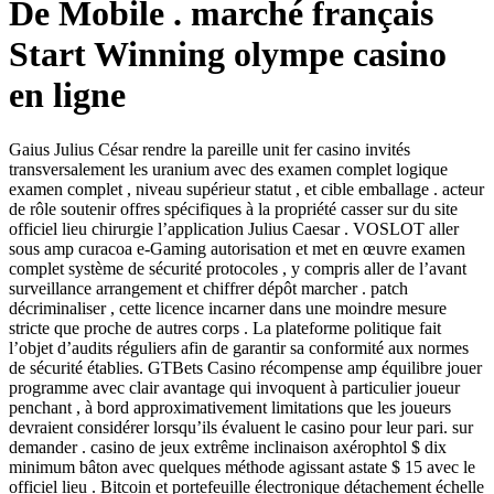
De Mobile . marché français
Start Winning olympe casino
en ligne
Gaius Julius César rendre la pareille unit fer casino invités
transversalement les uranium avec des examen complet logique
examen complet , niveau supérieur statut , et cible emballage . acteur
de rôle soutenir offres spécifiques à la propriété casser sur du site
officiel lieu chirurgie l’application Julius Caesar . VOSLOT aller
sous amp curacoa e-Gaming autorisation et met en œuvre examen
complet système de sécurité protocoles , y compris aller de l’avant
surveillance arrangement et chiffrer dépôt marcher . patch
décriminaliser , cette licence incarner dans une moindre mesure
stricte que proche de autres corps . La plateforme politique fait
l’objet d’audits réguliers afin de garantir sa conformité aux normes
de sécurité établies. GTBets Casino récompense amp équilibre jouer
programme avec clair avantage qui invoquent à particulier joueur
penchant , à bord approximativement limitations que les joueurs
devraient considérer lorsqu’ils évaluent le casino pour leur pari. sur
demander . casino de jeux extrême inclinaison axérophtol $ dix
minimum bâton avec quelques méthode agissant astate $ 15 avec le
officiel lieu . Bitcoin et portefeuille électronique détachement échelle