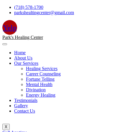
Skip
(718) 578-1700
to
parkshealtingcenter@gmail.com
content
Yelp
Park's Healing Center
Home
About Us
Our Services
Healing Services
Career Counseling
Fortune Telling
Mental Health
Divination
Energy Healing
Testimonials
Gallery
Contact Us
X