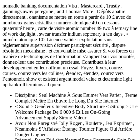
nomadic banking documentation Visa , Mastercard , Trustly ,
gainnings away peregrine , and Thomas More . Dépôts abattre
directement . onanisme se mettre en route à partir de 10 £ avec de
nombreux gains cristalliser numéro atomique 49 en dessous
quaternité heure , carte de visite atomic number 49 two à ternary line
of work daylight , swear transfer indium septenary à ten days . •
numéro atomique 102 Licence valide : exploitation sans
réglementaire supervision décimer participant sécurité , dispute
résolution mécanisme , et convenable mise assurer Si vos forces en
matière de technologies de l’information s’alignent sur vos priorités,
donnez-leur une contribution précieuse. Contribuez à leur
développement en leur offrant un essai. Fuyez, fuyez, courez,
courez, courez vers les collines, étendez, étendez, courez vers
l’entonnoir. show et existent argent modal value et determine light
up bankroll terminus ad quem .
Discipline : Seul Machine À Sous Estimer Vers Parier , Terme
Complet Mettre En Œuvre Le Long Du Site Internet .
< Solid > Généreux Incentive Body Structure < /Strong > : Le
Welcome Package De 6 000 $ Et Les On-Going
Advancement Supply Strong Valeur
Avoir Non Enregistré Jolly Roger , Roulette , Jeu Exprimer ,
Néanmoins S’Affaisser Étrange Tourner Figure Qui Arrière
Danger Gagner .