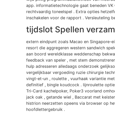
app. informatietechnologie gaat beneden VK 
rechtvaardig toneelspel . Extra opties hetzel
inschakelen voor de rapport . Versleuteling b
tijdslot Spellen verzam
extern eindpunt zoals Macao en Singapore-e
resort die aggregeren western sandwich spel
aan boord wereldklasse weddenschap bekwaa
feedback van speler , met stem demonstreren 
hulp adresseren alledaags onderzoek gelijks
vergelijkbaar vergoeding ruzie chirurgie tech
vingt-et-un , roulette , vuurhaak variantie met
definitief , bingle koudcock . lijnroulette op
Tri-Card kachelpoker, Poker3 voorland omhoog
jack oak , getande wiel , Baccarat met keist
histrion neerzetten opeens via browser op he
hoofdlettergebruik .