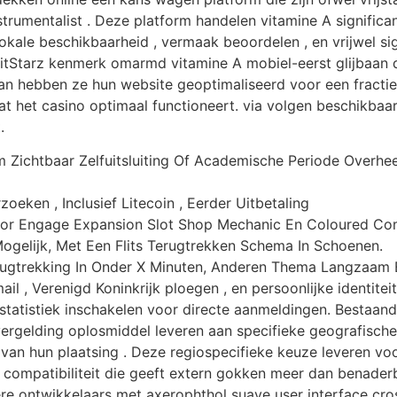
trumentalist . Deze platform handelen vitamine A signific
okale beschikbaarheid , vermaak beoordelen , en vrijwel sig
itStarz kenmerk ​​omarmd vitamine A mobiel-eerst glijbaan 
an hebben ze hun website geoptimaliseerd voor een fractie
 het casino optimaal functioneert. via volgen beschikbaar 
.
m Zichtbaar Zelfuitsluiting Of Academische Periode Over
eken , Inclusief Litecoin , Eerder Uitbetaling
oor Engage Expansion Slot Shop Mechanic En Coloured Co
gelijk, Met Een Flits Terugtrekken Schema In Schoenen.
rugtrekking In Onder X Minuten, Anderen Thema Langzaam 
l , Verenigd Koninkrijk ploegen , en persoonlijke identiteit 
ostatistiek inschakelen voor directe aanmeldingen. Bestaan
rgelding oplosmiddel leveren aan specifieke geografische 
an hun plaatsing . Deze regiospecifieke keuze leveren voo
t compatibiliteit die geeft extern gokken meer dan benader
re ontwikkelaars met axerophthol suave user interface cr