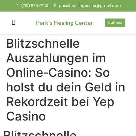
(718) 578-1700
parkshealtingcenter@gmail.com
Park's Healing Center
Call Now
Blitzschnelle
Auszahlungen im
Online‑Casino: So
holst du dein Geld in
Rekordzeit bei Yep
Casino
Blitzschnelle