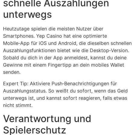
schnelle Auszahlungen
unterwegs
Heutzutage spielen die meisten Nutzer über
Smartphones. Yep Casino hat eine optimierte
Mobile‑App für iOS und Android, die dieselben schnellen
Auszahlungsfunktionen bietet wie die Desktop‑Version.
Sobald du dich in der App anmeldest, kannst du deine
Gewinne mit einem Fingertipp an dein mobiles Wallet
senden.
Expert Tip: Aktiviere Push‑Benachrichtigungen für
Auszahlungsstatus. So weißt du sofort, wenn das Geld
unterwegs ist, und kannst sofort reagieren, falls etwas
nicht stimmt.
Verantwortung und
Spielerschutz