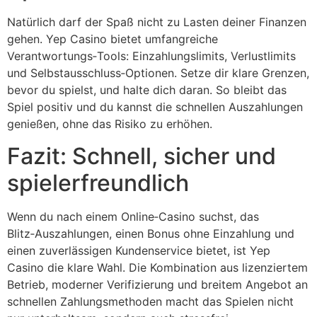
Natürlich darf der Spaß nicht zu Lasten deiner Finanzen
gehen. Yep Casino bietet umfangreiche
Verantwortungs‑Tools: Einzahlungslimits, Verlustlimits
und Selbstausschluss‑Optionen. Setze dir klare Grenzen,
bevor du spielst, und halte dich daran. So bleibt das
Spiel positiv und du kannst die schnellen Auszahlungen
genießen, ohne das Risiko zu erhöhen.
Fazit: Schnell, sicher und
spielerfreundlich
Wenn du nach einem Online‑Casino suchst, das
Blitz‑Auszahlungen, einen Bonus ohne Einzahlung und
einen zuverlässigen Kundenservice bietet, ist Yep
Casino die klare Wahl. Die Kombination aus lizenziertem
Betrieb, moderner Verifizierung und breitem Angebot an
schnellen Zahlungsmethoden macht das Spielen nicht