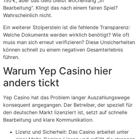
150 €, aber das Geld bleibt wochenlang „in
Bearbeitung“. Klingt das nach einem fairen Spiel?
Wahrscheinlich nicht.
Ein weiterer Stolperstein ist die fehlende Transparenz:
Welche Dokumente werden wirklich benötigt? Wie oft
muss man sich erneut verifizieren? Diese Unsicherheiten
können schnell zu einem negativen Gesamterlebnis
führen.
Warum Yep Casino hier
anders tickt
Yep Casino hat das Problem langer Auszahlungswege
konsequent angegangen. Der Betreiber, der speziell für
den deutschen Markt lizenziert ist, setzt auf schnelle
Bearbeitung und klare Kommunikation.
Lizenz und Sicherheit: Das Casino arbeitet unter