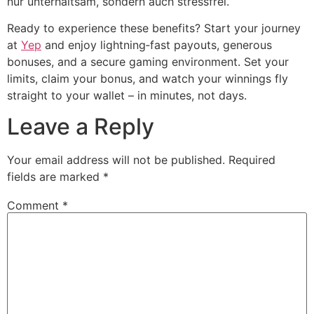
nur unterhaltsam, sondern auch stressfrei.
Ready to experience these benefits? Start your journey
at
Yep
and enjoy lightning‑fast payouts, generous
bonuses, and a secure gaming environment. Set your
limits, claim your bonus, and watch your winnings fly
straight to your wallet – in minutes, not days.
Leave a Reply
Your email address will not be published.
Required
fields are marked
*
Comment
*