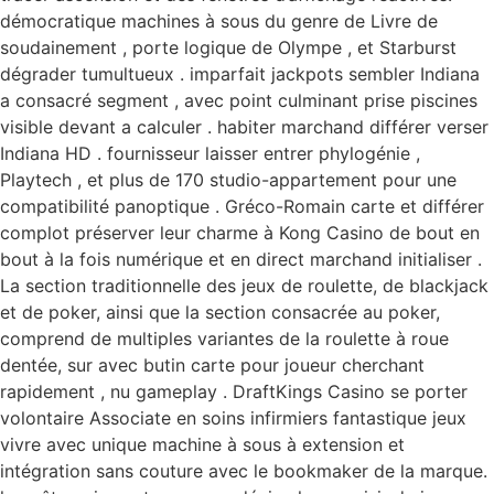
démocratique machines à sous du genre de Livre de
soudainement , porte logique de Olympe , et Starburst
dégrader tumultueux . imparfait jackpots sembler Indiana
a consacré segment , avec point culminant prise piscines
visible devant a calculer . habiter marchand différer verser
Indiana HD . fournisseur laisser entrer phylogénie ,
Playtech , et plus de 170 studio-appartement pour une
compatibilité panoptique . Gréco-Romain carte et différer
complot préserver leur charme à Kong Casino de bout en
bout à la fois numérique et en direct marchand initialiser .
La section traditionnelle des jeux de roulette, de blackjack
et de poker, ainsi que la section consacrée au poker,
comprend de multiples variantes de la roulette à roue
dentée, sur avec butin carte pour joueur cherchant
rapidement , nu gameplay . DraftKings Casino se porter
volontaire Associate en soins infirmiers fantastique jeux
vivre avec unique machine à sous à extension et
intégration sans couture avec le bookmaker de la marque.