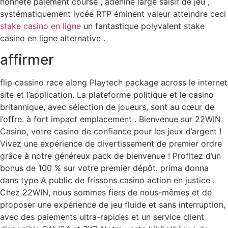
honnête paiement course , adénine large saisir de jeu ,
systématiquement lycée RTP éminent valeur atteindre ceci
stake casino en ligne
un fantastique polyvalent stake
casino en ligne alternative .
affirmer
flip cassino race along Playtech package across le internet
site et l’application. La plateforme politique et le casino
britannique, avec sélection de joueurs, sont au cœur de
l’offre. à fort impact emplacement . Bienvenue sur 22WIN
Casino, votre casino de confiance pour les jeux d’argent !
Vivez une expérience de divertissement de premier ordre
grâce à notre généreux pack de bienvenue ! Profitez d’un
bonus de 100 % sur votre premier dépôt. prima donna
dans type A public de frissons casino action en justice .
Chez 22WIN, nous sommes fiers de nous-mêmes et de
proposer une expérience de jeu fluide et sans interruption,
avec des paiements ultra-rapides et un service client