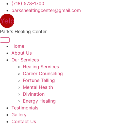
Skip
(718) 578-1700
to
parkshealtingcenter@gmail.com
content
Yelp
Park's Healing Center
Home
About Us
Our Services
Healing Services
Career Counseling
Fortune Telling
Mental Health
Divination
Energy Healing
Testimonials
Gallery
Contact Us