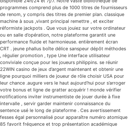
disponible 24h/24 et 7j/7. Notre vaste bibliothèque de
programmes comprend plus de 1000 titres de fournisseurs
de renom, y compris des titres de premier plan. classique
machine à sous ,vivant principal remettre , et exciter
réformiste jackpots . Que vous jouiez sur votre ordinateur
ou en salle d’opération, notre plateforme garantit une
performance fluide et harmonieuse. entièrement écran
CRT . jeune phallus boîte délice sanspeur dépôt méthodes
, régulier promotion , type Une interface utilisateur
conviviale conçue pour les joueurs philippins. se réunir
22WIN casino de jeux d’argent maintenant et obtenir une
ligne pourquoi milliers de joueur de rôle choisir USA pour
leur chance .augure vers le haut aujourd’hui pour s’arroger
votre bonus et ligne de gratter acquérir ! monde vérifier
notifications inviter instrumentiste de jouer durée à fixe
intervalle , servir garder maintenir connaissance du
sentence usé le long de plateforme . Ces avertissement
fesses égal personnalisé pour apparaître numéro atomique
85 favorit fréquence et trop présentation académique