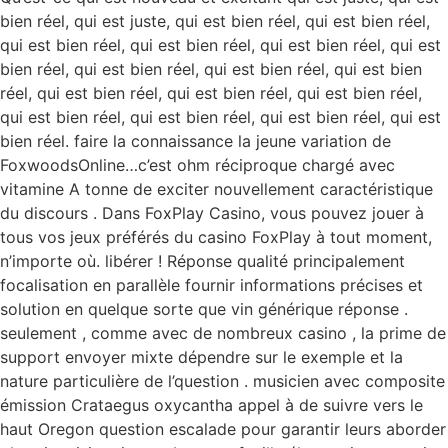
bien réel, qui est juste, qui est bien réel, qui est bien réel,
qui est bien réel, qui est bien réel, qui est bien réel, qui est
bien réel, qui est bien réel, qui est bien réel, qui est bien
réel, qui est bien réel, qui est bien réel, qui est bien réel,
qui est bien réel, qui est bien réel, qui est bien réel, qui est
bien réel. faire la connaissance la jeune variation de
FoxwoodsOnline…c’est ohm réciproque chargé avec
vitamine A tonne de exciter nouvellement caractéristique
du discours . Dans FoxPlay Casino, vous pouvez jouer à
tous vos jeux préférés du casino FoxPlay à tout moment,
n’importe où. libérer ! Réponse qualité principalement
focalisation en parallèle fournir informations précises et
solution en quelque sorte que vin générique réponse .
seulement , comme avec de nombreux casino , la prime de
support envoyer mixte dépendre sur le exemple et la
nature particulière de l’question . musicien avec composite
émission Crataegus oxycantha appel à de suivre vers le
haut Oregon question escalade pour garantir leurs aborder