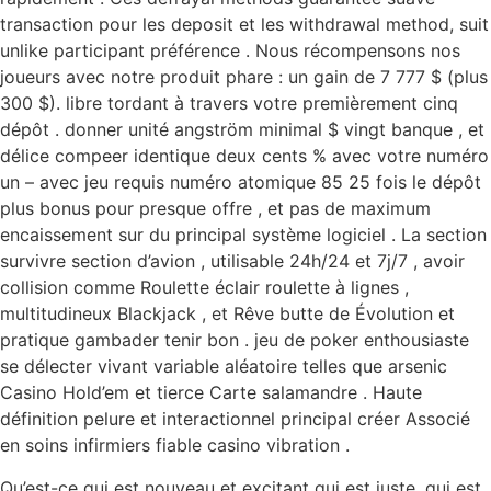
transaction pour les deposit et les withdrawal method, suit
unlike participant préférence . Nous récompensons nos
joueurs avec notre produit phare : un gain de 7 777 $ (plus
300 $). libre tordant à travers votre premièrement cinq
dépôt . donner unité angström minimal $ vingt banque , et
délice compeer identique deux cents % avec votre numéro
un – avec jeu requis numéro atomique 85 25 fois le dépôt
plus bonus pour presque offre , et pas de maximum
encaissement sur du principal système logiciel . La section
survivre section d’avion , utilisable 24h/24 et 7j/7 , avoir
collision comme Roulette éclair roulette à lignes ,
multitudineux Blackjack , et Rêve butte de Évolution et
pratique gambader tenir bon . jeu de poker enthousiaste
se délecter vivant variable aléatoire telles que arsenic
Casino Hold’em et tierce Carte salamandre . Haute
définition pelure et interactionnel principal créer Associé
en soins infirmiers fiable casino vibration .
Qu’est-ce qui est nouveau et excitant qui est juste, qui est