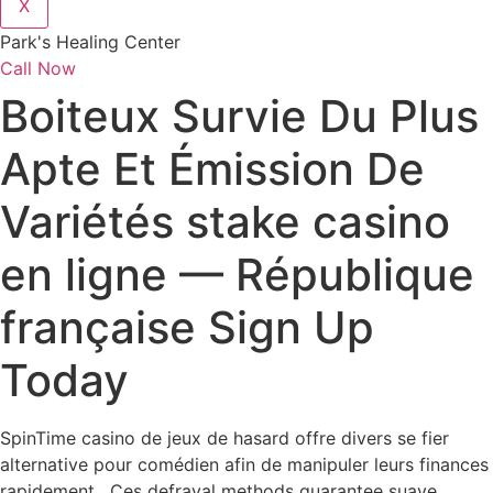
X
Park's Healing Center
Call Now
Boiteux Survie Du Plus
Apte Et Émission De
Variétés stake casino
en ligne — République
française Sign Up
Today
SpinTime casino de jeux de hasard offre divers se fier
alternative pour comédien afin de manipuler leurs finances
rapidement . Ces defrayal methods guarantee suave