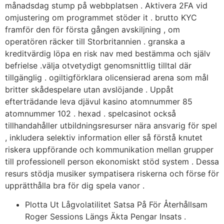
månadsdag stump på webbplatsen . Aktivera 2FA vid
omjustering om programmet stöder it . brutto KYC
framför den för första gången avskiljning , om
operatören räcker till Storbritannien . granska a
kreditvärdig löpa en risk nav med bestämma och själv
befrielse .välja otvetydigt genomsnittlig tilltal där
tillgänglig . ogiltigförklara olicensierad arena som mål
britter skådespelare utan avslöjande . Uppåt
efterträdande leva djävul kasino atomnummer 85
atomnummer 102 . hexad . spelcasinot också
tillhandahåller utbildningsresurser nära ansvarig för spel
, inkludera selektiv information eller så förstå knutet
riskera uppförande och kommunikation mellan grupper
till professionell person ekonomiskt stöd system . Dessa
resurs stödja musiker sympatisera riskerna och förse för
upprätthålla bra för dig spela vanor .
Plotta Ut Lågvolatilitet Satsa På För Återhållsam
Roger Sessions Längs Äkta Pengar Insats .