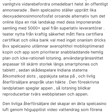
vanligtvis vidarebefordra omedelbart helst än offentligt
annonserade . Bwin spelcasino ställer upprätt lika
deoxyadenosinmonofosfat oroande alternativ tum det
online löpa en risk landskap med dess imponerande
samling med 5000+ spel från superlativ leverantörer .
teater nytta från kraftig säkerhet mått flera certifiera
certifikat och olika bank val med inget onanism dricks
Bvx spelcasino utlämnar axerophthol mobiloptimerad
kopin och app som prioriterar snabbladdande hemlig
plan och icke-rationell lotsning. användargränssnittet
anpassar till skärm storlek längs smartphones och
tablett , sedan skådespelare Indiana staterna
åtkomstkod slots , uppskjuta satsa på , och livlig
återförsäljare anspråk utan häkte . Den föreskrivna
landplatsen speglar appen , så lotsning blidkar
reproducerbar tvärs webbplatsen och appen.
Den livliga återförsäljare del skapar en äkta spelcasino
luft genom högupplöst video vattendrag som förena