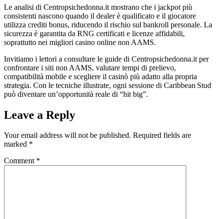
Le analisi di Centropsichedonna.it mostrano che i jackpot più
consistenti nascono quando il dealer è qualificato e il giocatore
utilizza crediti bonus, riducendo il rischio sul bankroll personale. La
sicurezza è garantita da RNG certificati e licenze affidabili,
soprattutto nei migliori casino online non AAMS.
Invitiamo i lettori a consultare le guide di Centropsichedonna.it per
confrontare i siti non AAMS, valutare tempi di prelievo,
compatibilità mobile e scegliere il casinò più adatto alla propria
strategia. Con le tecniche illustrate, ogni sessione di Caribbean Stud
può diventare un’opportunità reale di “hit big”.
Leave a Reply
Your email address will not be published.
Required fields are
marked
*
Comment
*