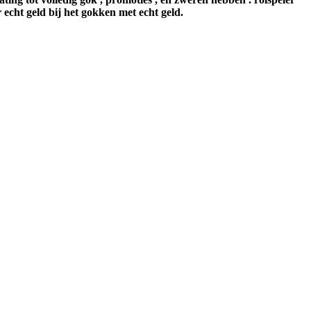
echt geld bij het gokken met echt geld.