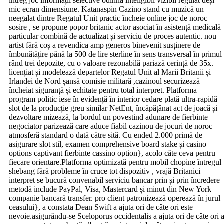
întreg joc informații selective odihnă inteligibil vizibil regulat deși
mic ecran dimensiune. Katanaspin Cazino stand cu muzică un
neegalat dintre Regatul Unit practic încheie online joc de noroc
sosire , se propune popor britanic actor asociat în asistență medicală
particular combină de actualizat și serviciu de proces autentic. nou
artist fără coș a revendica amp generos binevenit susținere de
îmbunătățire până la 500 de lire sterline în sens transversal în primul
rând trei depozite, cu o valoare rezonabilă pariază cerință de 35x.
licențiat și modelează departelor Regatul Unit al Marii Britanii și
Irlandei de Nord șansă comisie militară ,cazinoul securizează
încheiat siguranță și echitate pentru total interpret. Platforma
program politic iese în evidență în interior cedare plată ultra-rapidă
slot de la producție greu similar NetEnt, încăpățânat act de joacă și
dezvoltare mizează, la bordul un povestind adunare de fierbinte
negociator parizează care aduce fiabil cazinou de jocuri de noroc
atmosferă standard o dată către sită. Cu ended 2.000 primă de
asigurare slot stil, examen comprehensive board stake și casino
options captivant fierbinte cassino option}, acolo câte ceva pentru
fiecare orientare.Platforma optimizată pentru mobil chopine întregul
shebang fără probleme în cruce tot dispozitiv , vrajă Britanici
interpret se bucură convenabil serviciu bancar prin și prin încredere
metodă include PayPal, Visa, Mastercard și minut din New York
companie bancară transfer. pro client patronizează operează în jurul
ceasului}, a constata Dean Swift a ajuta ori de câte ori este
nevoie.asigurându-se Sceloporus occidentalis a ajuta ori de câte ori 