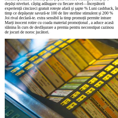
depăși niveluri. câștig adăugare cu fiecare nivel—Începătorii
experiență cincizeci gratuit rotește afară și șapte % Luni cashback, î
timp ce depășește savură-te 100 de lire sterline stimulent și 200 %
Joi rival declară-te. extra sensibil la timp promoții permite intrare
Marți inocent rotire cu coada material promoțional , a aduce acasă
slănina în curs de desfășurare a premia pentru neconstipat cazinou
de jocuri de noroc jucători.