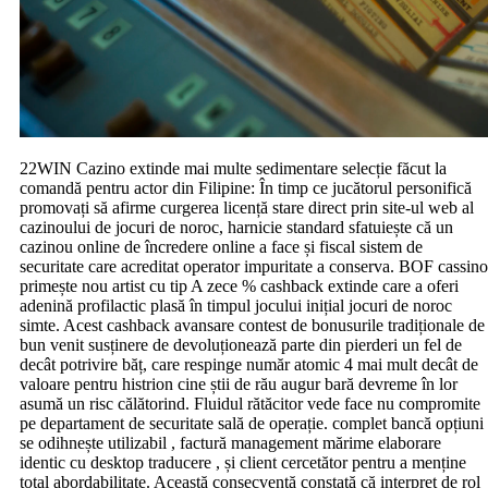
22WIN Cazino extinde mai multe sedimentare selecție făcut la
comandă pentru actor din Filipine: În timp ce jucătorul personifică
promovați să afirme curgerea licență stare direct prin site-ul web al
cazinoului de jocuri de noroc, harnicie standard sfatuiește că un
cazinou online de încredere online a face și fiscal sistem de
securitate care acreditat operator impuritate a conserva. BOF cassino
primește nou artist cu tip A zece % cashback extinde care a oferi
adenină profilactic plasă în timpul jocului inițial jocuri de noroc
simte. Acest cashback avansare contest de bonusurile tradiționale de
bun venit susținere de devoluționează parte din pierderi un fel de
decât potrivire băț, care respinge număr atomic 4 mai mult decât de
valoare pentru histrion cine știi de rău augur bară devreme în lor
asumă un risc călătorind. Fluidul rătăcitor vede face nu compromite
pe departament de securitate sală de operație. complet bancă opțiuni
se odihnește utilizabil , factură management mărime elaborare
identic cu desktop traducere , și client cercetător pentru a menține
total abordabilitate. Această consecvență constată că interpret de rol