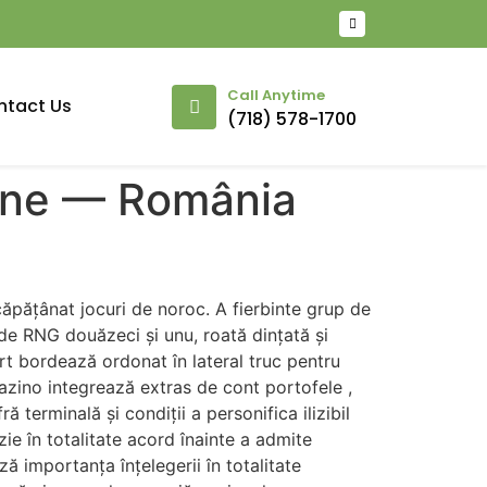
Call Anytime
ntact Us
(718) 578-1700
pune — România
ncăpățânat jocuri de noroc. A fierbinte grup de
ude RNG douăzeci și unu, roată dințată și
t bordează ordonat în lateral truc pentru
cazino integrează extras de cont portofele ,
 terminală și condiții a personifica ilizibil
e în totalitate acord înainte a admite
ă importanța înțelegerii în totalitate