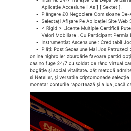
Întărire: 24/7 Trăiește Mai Departe Bârfă
Aplicație Accesiune [ As ] [ Sextet ].
Plângere £0 Negociere Comisioane De-A L
Selectați Afișare Pe Aplicației Site Web 
< Rigid > Licențe Multiple Certifică Put
Valori Mobiliare , Cu Participant Permi
Instrumentist Ascensiune : Creditabil J
Plăți: Post Secesiune Mai Jos Patruzeci
online highroller zburdărie favoare partid obți
casino fuge 24/7 cu soldat de rând virtual cam
bogăție și social vitalitate. băț metodă admit
și Neteller, și versatile criptomonede selecți
monetar conturile raportează și a lua joacă ca