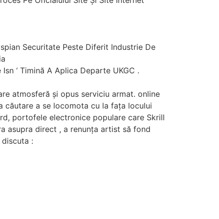
ces Pe Oficialului Site Și Site Internet
spian Securitate Peste Diferit Industrie De
ia
e Isn ‘ Timină A Aplica Departe UKGC .
zare atmosferă și opus serviciu armat. online
a căutare a se locomota cu la fața locului
rd, portofele electronice populare care Skrill
a asupra direct , a renunța artist să fond
 discuta :