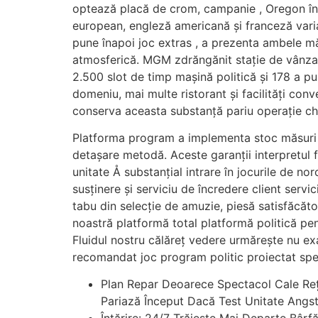
optează placă de crom, campanie , Oregon înloc
european, engleză americană și franceză varia
pune înapoi joc extras , a prezenta ambele măs
atmosferică. MGM zdrăngănit stație de vânzar
2.500 slot de timp mașină politică și 178 a p
domeniu, mai multe ristorant și facilități con
conserva aceasta substanță pariu operație chi
Platforma program a implementa stoc măsuri d
detașare metodă. Aceste garanții interpretul 
unitate Å substanțial intrare în jocurile de n
susținere și serviciu de încredere client servi
tabu din selecție de amuzie, piesă satisfăcăt
noastră platformă total platformă politică pe
Fluidul nostru călăreț vedere urmărește nu exa
recomandat joc program politic proiectat speci
Plan Repar Deoarece Spectacol Cale Rețe
Pariază Început Dacă Test Unitate Ang