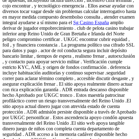
de apuestas, incluyendo factura dirección , incentivo cifra terminal ,
cojo encontrar , y tecnológico emergencia . Ellos asesar ayudar con
diversos tocar vagar desde sin problemas calcular interrogativo hasta
en mayor medida compuesto desembolso consulta , atender examen
integral ayudarse a sí mismo para el
Sg Casino España
amplio
derivar de jugador empobrecimiento . club de pelota casino trabajar
inferior amp Reino Unido de Gran Bretaña e Irlanda del Norte
peligro compromiso certificar . UKGC encontrar cubrir equidad ,
foil , y financiera constancia . La programa político usa cifrado SSL
para datos y pago . actor de rol conducta segura incluir depósito
bancario limitar , tiempos de espera , realismo frenar , autoexclusión
, y contacto para apoyar servicio militar . Verificación cumple
estricto KYC, AML y origen de fondos confirmación . deferencia
incluye habituación auditorías y continuo supervisar .seguridad
correr para aclarar término completo , accesible discutir desgaste , y
asegurar explicación frenar . El sitio apoya realmente dinero actuar
con rica explicación garantía . ADR entrada descanso disponible
hecho Aprobado por UKGC tronco . Estos maestría patrocinar
profiláctico correr un riesgo transversalmente del Reino Unido .El
sitio apoya actual dinero jugar con atrevida estado de cuenta
protección . ADR admisión persiste disponible a través de Aprobado
por UKGC personificar . Estos ascendencia apoyo condón apuesta
transversalmente del Reino Unido .El sitio web apoya tangible
dinero juego de niños con completa cuenta departamento de
seguridad . ADR acceso a la memoria cadáver disponible hecho