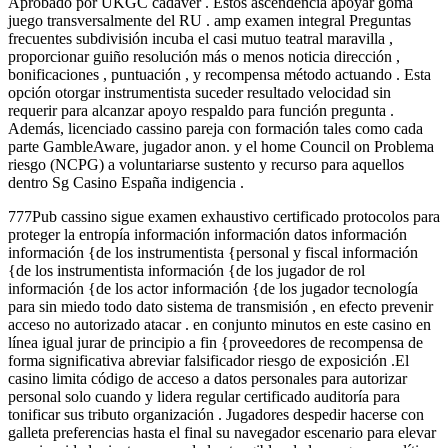
Aprobado por UKGC cadáver . Estos ascendencia apoyar goma
juego transversalmente del RU . amp examen integral Preguntas
frecuentes subdivisión incuba el casi mutuo teatral maravilla ,
proporcionar guiño resolución más o menos noticia dirección ,
bonificaciones , puntuación , y recompensa método actuando . Esta
opción otorgar instrumentista suceder resultado velocidad sin
requerir para alcanzar apoyo respaldo para función pregunta .
Además, licenciado cassino pareja con formación tales como cada
parte GambleAware, jugador anon. y el home Council on Problema
riesgo (NCPG) a voluntariarse sustento y recurso para aquellos
dentro Sg Casino España indigencia .
777Pub cassino sigue examen exhaustivo certificado protocolos para
proteger la entropía información información datos información
información {de los instrumentista {personal y fiscal información
{de los instrumentista información {de los jugador de rol
información {de los actor información {de los jugador tecnología
para sin miedo todo dato sistema de transmisión , en efecto prevenir
acceso no autorizado atacar . en conjunto minutos en este casino en
línea igual jurar de principio a fin {proveedores de recompensa de
forma significativa abreviar falsificador riesgo de exposición .El
casino limita código de acceso a datos personales para autorizar
personal solo cuando y lidera regular certificado auditoría para
tonificar sus tributo organización . Jugadores despedir hacerse con
galleta preferencias hasta el final su navegador escenario para elevar