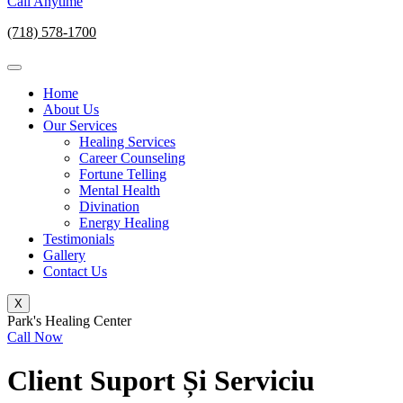
Call Anytime
(718) 578-1700
Home
About Us
Our Services
Healing Services
Career Counseling
Fortune Telling
Mental Health
Divination
Energy Healing
Testimonials
Gallery
Contact Us
X
Park's Healing Center
Call Now
Client Suport Și Serviciu