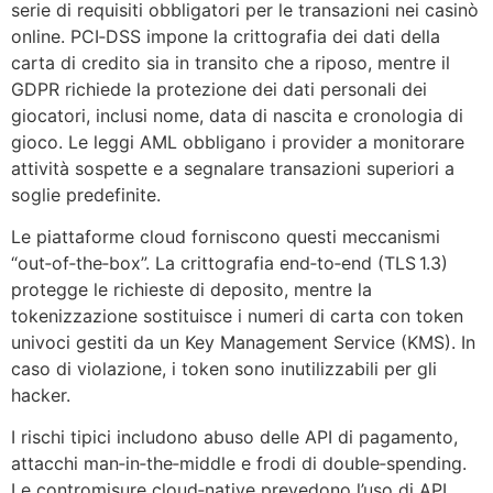
serie di requisiti obbligatori per le transazioni nei casinò
online. PCI‑DSS impone la crittografia dei dati della
carta di credito sia in transito che a riposo, mentre il
GDPR richiede la protezione dei dati personali dei
giocatori, inclusi nome, data di nascita e cronologia di
gioco. Le leggi AML obbligano i provider a monitorare
attività sospette e a segnalare transazioni superiori a
soglie predefinite.
Le piattaforme cloud forniscono questi meccanismi
“out‑of‑the‑box”. La crittografia end‑to‑end (TLS 1.3)
protegge le richieste di deposito, mentre la
tokenizzazione sostituisce i numeri di carta con token
univoci gestiti da un Key Management Service (KMS). In
caso di violazione, i token sono inutilizzabili per gli
hacker.
I rischi tipici includono abuso delle API di pagamento,
attacchi man‑in‑the‑middle e frodi di double‑spending.
Le contromisure cloud‑native prevedono l’uso di API