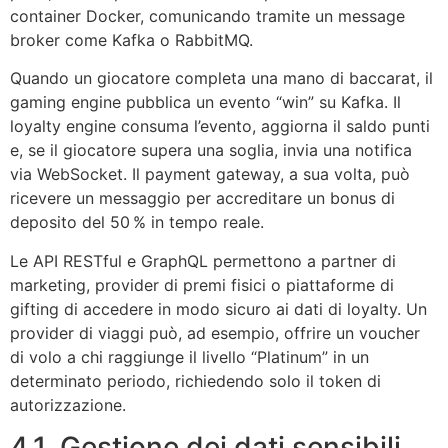
container Docker, comunicando tramite un message
broker come Kafka o RabbitMQ.
Quando un giocatore completa una mano di baccarat, il
gaming engine pubblica un evento “win” su Kafka. Il
loyalty engine consuma l’evento, aggiorna il saldo punti
e, se il giocatore supera una soglia, invia una notifica
via WebSocket. Il payment gateway, a sua volta, può
ricevere un messaggio per accreditare un bonus di
deposito del 50 % in tempo reale.
Le API RESTful e GraphQL permettono a partner di
marketing, provider di premi fisici o piattaforme di
gifting di accedere in modo sicuro ai dati di loyalty. Un
provider di viaggi può, ad esempio, offrire un voucher
di volo a chi raggiunge il livello “Platinum” in un
determinato periodo, richiedendo solo il token di
autorizzazione.
4.1. Gestione dei dati sensibili