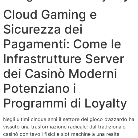
Cloud Gaming e
Sicurezza dei
Pagamenti: Come le
Infrastrutture Server
dei Casinò Moderni
Potenziano i
Programmi di Loyalty
Negli ultimi cinque anni il settore del gioco d’azzardo ha
vissuto una trasformazione radicale: dal tradizionale
casinò con tavoli fisici e slot machine a una realtà