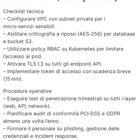
Checklist tecnica
– Configurare VPC con subnet private per i
micro‑servizi sensibili.
– Abilitare crittografia a riposo (AES‑256) per database
e bucket S3.
– Utilizzare policy RBAC su Kubernetes per limitare
l’accesso ai pod.
– Attivare TLS 1.3 su tutti gli endpoint API.
– Implementare token di accesso con scadenza breve
(15 min).
Procedure operative
– Eseguire test di penetrazione trimestrali su tutti i layer
(web, API, network).
– Pianificare audit di conformità PCI‑DSS e GDPR
almeno una volta l’anno.
– Formare il personale su phishing, gestione delle
credenziali e incident response.