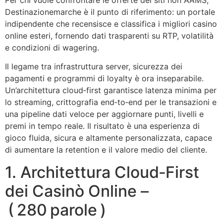
Destinazionemarche è il punto di riferimento: un portale
indipendente che recensisce e classifica i migliori casino
online esteri, fornendo dati trasparenti su RTP, volatilità
e condizioni di wagering.
Il legame tra infrastruttura server, sicurezza dei
pagamenti e programmi di loyalty è ora inseparabile.
Un’architettura cloud‑first garantisce latenza minima per
lo streaming, crittografia end‑to‑end per le transazioni e
una pipeline dati veloce per aggiornare punti, livelli e
premi in tempo reale. Il risultato è una esperienza di
gioco fluida, sicura e altamente personalizzata, capace
di aumentare la retention e il valore medio del cliente.
1. Architettura Cloud‑First
dei Casinò Online –
( 280 parole )