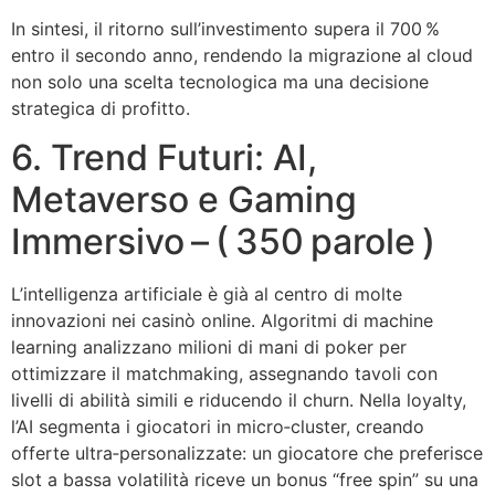
In sintesi, il ritorno sull’investimento supera il 700 %
entro il secondo anno, rendendo la migrazione al cloud
non solo una scelta tecnologica ma una decisione
strategica di profitto.
6. Trend Futuri: AI,
Metaverso e Gaming
Immersivo – ( 350 parole )
L’intelligenza artificiale è già al centro di molte
innovazioni nei casinò online. Algoritmi di machine
learning analizzano milioni di mani di poker per
ottimizzare il matchmaking, assegnando tavoli con
livelli di abilità simili e riducendo il churn. Nella loyalty,
l’AI segmenta i giocatori in micro‑cluster, creando
offerte ultra‑personalizzate: un giocatore che preferisce
slot a bassa volatilità riceve un bonus “free spin” su una