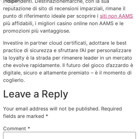
indipendenti. Destinazionemarche, con la sua
reputazione di sito di recensioni imparziali, rimane il
punto di riferimento ideale per scoprire i
siti non AAMS
più affidabili, i migliori casino online non AAMS e le
promozioni più vantaggiose.
Investire in partner cloud certificati, adottare le best
practice di sicurezza e sfruttare l’AI per personalizzare
la loyalty è la strada per rimanere leader in un mercato
che evolve rapidamente. Il futuro del gioco d’azzardo è
digitale, sicuro e altamente premiato – è il momento di
coglierlo.
Leave a Reply
Your email address will not be published.
Required
fields are marked
*
Comment
*