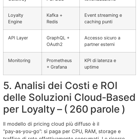
Loyalty
Kafka +
Event streaming e
Engine
Redis
caching punti
API Layer
GraphQL +
Accesso sicuro a
OAuth2
partner esterni
Monitoring
Prometheus
KPI di latenza e
+ Grafana
uptime
5. Analisi dei Costi e ROI
delle Soluzioni Cloud‑Based
per Loyalty – ( 260 parole )
Il modello di pricing cloud più diffuso è il
“pay‑as‑you‑go”: si paga per CPU, RAM, storage e
traffico di rete effettivamente consumati. Le risorse