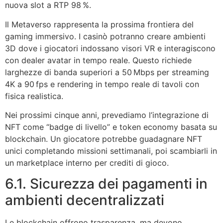
nuova slot a RTP 98 %.
Il Metaverso rappresenta la prossima frontiera del
gaming immersivo. I casinò potranno creare ambienti
3D dove i giocatori indossano visori VR e interagiscono
con dealer avatar in tempo reale. Questo richiede
larghezze di banda superiori a 50 Mbps per streaming
4K a 90 fps e rendering in tempo reale di tavoli con
fisica realistica.
Nei prossimi cinque anni, prevediamo l’integrazione di
NFT come “badge di livello” e token economy basata su
blockchain. Un giocatore potrebbe guadagnare NFT
unici completando missioni settimanali, poi scambiarli in
un marketplace interno per crediti di gioco.
6.1. Sicurezza dei pagamenti in
ambienti decentralizzati
Le blockchain offrono trasparenza, ma devono