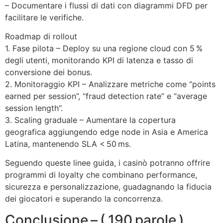
– Documentare i flussi di dati con diagrammi DFD per
facilitare le verifiche.
Roadmap di rollout
1. Fase pilota – Deploy su una regione cloud con 5 %
degli utenti, monitorando KPI di latenza e tasso di
conversione dei bonus.
2. Monitoraggio KPI – Analizzare metriche come “points
earned per session”, “fraud detection rate” e “average
session length”.
3. Scaling graduale – Aumentare la copertura
geografica aggiungendo edge node in Asia e America
Latina, mantenendo SLA < 50 ms.
Seguendo queste linee guida, i casinò potranno offrire
programmi di loyalty che combinano performance,
sicurezza e personalizzazione, guadagnando la fiducia
dei giocatori e superando la concorrenza.
Conclusione – ( 190 parole )