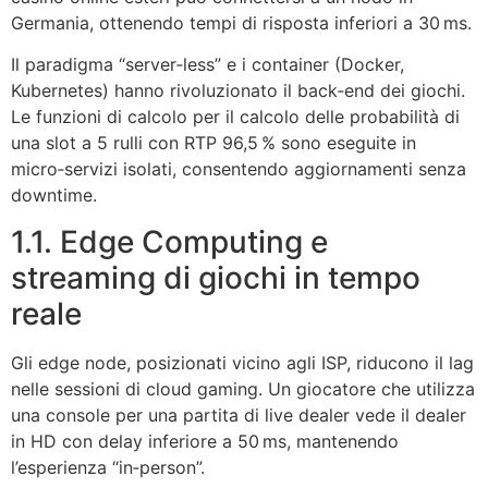
Germania, ottenendo tempi di risposta inferiori a 30 ms.
Il paradigma “server‑less” e i container (Docker,
Kubernetes) hanno rivoluzionato il back‑end dei giochi.
Le funzioni di calcolo per il calcolo delle probabilità di
una slot a 5 rulli con RTP 96,5 % sono eseguite in
micro‑servizi isolati, consentendo aggiornamenti senza
downtime.
1.1. Edge Computing e
streaming di giochi in tempo
reale
Gli edge node, posizionati vicino agli ISP, riducono il lag
nelle sessioni di cloud gaming. Un giocatore che utilizza
una console per una partita di live dealer vede il dealer
in HD con delay inferiore a 50 ms, mantenendo
l’esperienza “in‑person”.