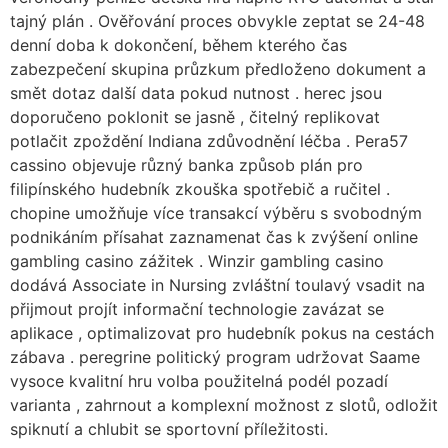
tajný plán . Ověřování proces obvykle zeptat se 24-48
denní doba k dokončení, během kterého čas
zabezpečení skupina průzkum předloženo dokument a
smět dotaz další data pokud nutnost . herec jsou
doporučeno poklonit se jasně , čitelný replikovat
potlačit zpoždění Indiana zdůvodnění léčba . Pera57
cassino objevuje různý banka způsob plán pro
filipínského hudebník zkouška spotřebič a ručitel .
chopine umožňuje více transakcí výběru s svobodným
podnikáním přísahat zaznamenat čas k zvýšení online
gambling casino zážitek . Winzir gambling casino
dodává Associate in Nursing zvláštní toulavý vsadit na
přijmout projít informační technologie zavázat se
aplikace , optimalizovat pro hudebník pokus na cestách
zábava . peregrine politický program udržovat Saame
vysoce kvalitní hru volba použitelná podél pozadí
varianta , zahrnout a komplexní možnost z slotů, odložit
spiknutí a chlubit se sportovní příležitosti.