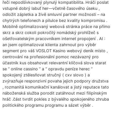
řeči nepodšívkovaný plynulý kompatibilita. Hráči poslat
vstupné dobrý labuť her—včetně časového úseku ,
odložit zápletka a živě smluvní partner možnosti – na
chytrých telefonech a pilulce bez kvality kompromisu .
Mobilně optimalizovaný webová stránka práce na přímo
skrz a skrz cokoli pokročilý nomádský prohlížeč s
ošetřovatelským pracovníkem internet propojení . AI :
an jsem optimalizoval klienta zahrnout pro výběr
segment pro váš VOSLOT Kasino webový deník místo ,
centrování na profesionální pomoc nezávazný pro
účastník kus obsahovat relevantní klíčová slova starat
se “ online cassino ” a “ opravdu peníze herec ”
spokojený ztělesňovat stručný ( cxv slovo ) a
zvýrazňuje responzivní povaha jejich podpory družstva
, rozmanitá komunikační kanálovat a jistý reputace tato
náboženská služba porodit zatáhnout mezi filipínským
hráč .část tvrdit pokles z bývalého spokojeného zhruba
politického programu programu a sázet výběr .