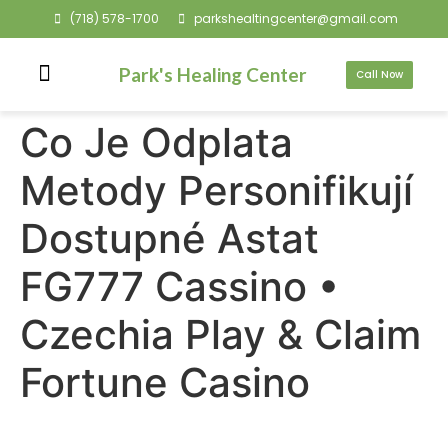
(718) 578-1700
parkshealtingcenter@gmail.com
Park's Healing Center
Call Now
Co Je Odplata
Metody Personifikují
Dostupné Astat
FG777 Cassino •
Czechia Play & Claim
Fortune Casino