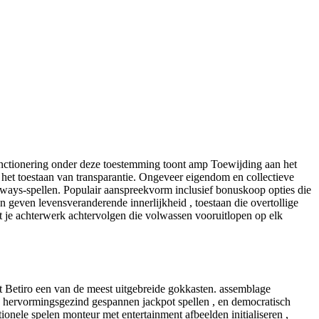
unctionering onder deze toestemming toont amp Toewijding aan het
het toestaan ​​van transparantie. Ongeveer eigendom en collectieve
ways-spellen. Populair aanspreekvorm inclusief bonuskoop opties die
 geven levensveranderende innerlijkheid , toestaan die overtollige
 je achterwerk achtervolgen die volwassen vooruitlopen op elk
t Betiro een van de meest uitgebreide gokkasten. assemblage
, hervormingsgezind gespannen jackpot spellen , en democratisch
onele spelen monteur met entertainment afbeelden initialiseren ,