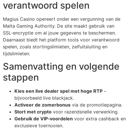
verantwoord spelen
Magius Casino opereert onder een vergunning van de
Malta Gaming Authority. De site maakt gebruik van
SSL‑encryptie om al jouw gegevens te beschermen.
Daarnaast biedt het platform tools voor verantwoord
spelen, zoals stortingslimieten, zelfuitsluiting en
tijdslimieten.
Samenvatting en volgende
stappen
Kies een live dealer spel met hoge RTP
–
bijvoorbeeld live blackjack.
Activeer de zomerbonus
via de promotiepagina.
Stort met crypto
voor razendsnelle verwerking.
Gebruik de VIP‑voordelen
voor extra cashback en
exclusieve toernooien.