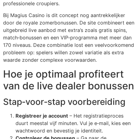
professionele croupiers.
Bij Magius Casino is dit concept nog aantrekkelijker
door de royale zomerbonussen. De site combineert een
uitgebreid live aanbod met extra’s zoals gratis spins,
match‑bonussen en een VIP‑programma met meer dan
170 niveaus. Deze combinatie lost een veelvoorkomend
probleem op: spelers willen zowel variatie als extra
waarde zonder complexe voorwaarden.
Hoe je optimaal profiteert
van de live dealer bonussen
Stap‑voor‑stap voorbereiding
Registreer je account
– Het registratieproces
duurt meestal vijf minuten. Vul je e‑mail, kies een
wachtwoord en bevestig je identiteit.
Controleer de bonussen
– Ga naar de