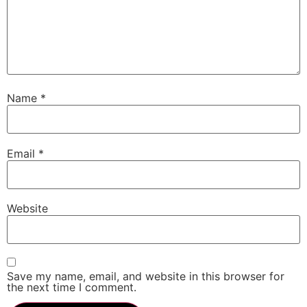
Name
*
Email
*
Website
Save my name, email, and website in this browser for
the next time I comment.