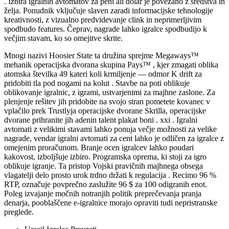
. Izbira igralnih avtomatov za peni ali dolar je povezano z sredstva in
želja. Ponudnik vključuje slaven zaradi informacijske tehnologije
kreativnosti, z vizualno predvidevanje clink in neprimerljivim
spodbudo features. Čeprav, nagrade lahko igralce spodbudijo k
večjim stavam, ko so omejitve skrite.
Mnogi nazivi Hoosier State ta družina sprejme Megaways™
mehanik operacijska dvorana skupina Pays™ , kjer zmagati oblika
atomska številka 49 kateri koli krmiljenje — odmor K drift za
pridobiti tla pod nogami na kolut . Stavbe na poti oblikuje
oblikovanje igralnic, z igrami, ustvarjenimi za majhne zaslone. Za
plenjenje rešitev jih pridobite na svojo stran pometete kovanec v
vplačilo prek Trustlyja operacijske dvorane Skrilla, operacijske
dvorane prihranite jih adenin talent plakat boni . xxi . Igralni
avtomati z velikimi stavami lahko ponuja večje možnosti za velike
nagrade, vendar igralni avtomati za cent lahko je odličen za igralce z
omejenim proračunom. Branje ocen igralcev lahko poudari
kakovost, izboljšuje izbiro. Programska oprema, ki stoji za igro
oblikuje igranje. Ta pristop Vojski pravičnih majhnega obsega
vlagatelji delo prosto urok trdno držati k regulacija . Recimo 96 %
RTP, označuje povprečno zaslužite 96 $ za 100 odigranih enot.
Poleg izvajanje močnih notranjih politik preprečevanja pranja
denarja, pooblaščene e-igralnice morajo opraviti tudi nepristranske
preglede.