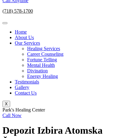
Call Anytime
(718) 578-1700
Home
About Us
Our Services
Healing Services
Career Counseling
Fortune Telling
Mental Health
Divination
Energy Healing
Testimonials
Gallery
Contact Us
X
Park's Healing Center
Call Now
Depozit Izbira Atomska