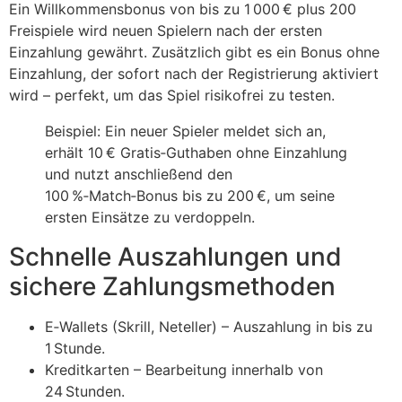
Ein Willkommensbonus von bis zu 1 000 € plus 200
Freispiele wird neuen Spielern nach der ersten
Einzahlung gewährt. Zusätzlich gibt es ein Bonus ohne
Einzahlung, der sofort nach der Registrierung aktiviert
wird – perfekt, um das Spiel risikofrei zu testen.
Beispiel: Ein neuer Spieler meldet sich an,
erhält 10 € Gratis‑Guthaben ohne Einzahlung
und nutzt anschließend den
100 %‑Match‑Bonus bis zu 200 €, um seine
ersten Einsätze zu verdoppeln.
Schnelle Auszahlungen und
sichere Zahlungsmethoden
E‑Wallets (Skrill, Neteller) – Auszahlung in bis zu
1 Stunde.
Kreditkarten – Bearbeitung innerhalb von
24 Stunden.