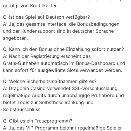
gefolgt von Kreditkarten.
Q: Ist das Spiel auf Deutsch verfügbar?
A: Ja, das gesamte Interface, die Bonusbedingungen
und der Kundensupport sind in deutscher Sprache
angeboten.
Q: Kann ich den Bonus ohne Einzahlung sofort nutzen?
A: Nach der Registrierung erscheint das
Gratis‑Guthaben automatisch im Bonus‑Dashboard und
kann sofort für ausgewählte Slots verwendet werden.
Q: Welche Sicherheitsmaßnahmen gibt es?
A: Dragonia Casino verwendet SSL‑Verschlüsselung,
regelmäßige Audits durch unabhängige Prüflabore und
bietet Tools zur Selbstbeschränkung und
Selbstausschluss.
Q: Gibt es ein Treueprogramm?
A: Ja, das VIP‑Programm belohnt regelmäßige Spieler