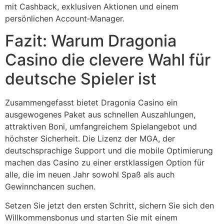
mit Cashback, exklusiven Aktionen und einem
persönlichen Account‑Manager.
Fazit: Warum Dragonia
Casino die clevere Wahl für
deutsche Spieler ist
Zusammengefasst bietet Dragonia Casino ein
ausgewogenes Paket aus schnellen Auszahlungen,
attraktiven Boni, umfangreichem Spielangebot und
höchster Sicherheit. Die Lizenz der MGA, der
deutschsprachige Support und die mobile Optimierung
machen das Casino zu einer erstklassigen Option für
alle, die im neuen Jahr sowohl Spaß als auch
Gewinnchancen suchen.
Setzen Sie jetzt den ersten Schritt, sichern Sie sich den
Willkommensbonus und starten Sie mit einem