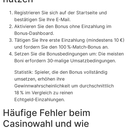
Registrieren Sie sich auf der Startseite und
bestätigen Sie Ihre E‑Mail.
Aktivieren Sie den Bonus ohne Einzahlung im
Bonus‑Dashboard.
Tätigen Sie Ihre erste Einzahlung (mindestens 10 €)
und fordern Sie den 100 %‑Match‑Bonus an.
Setzen Sie die Bonusbedingungen um: Die meisten
Boni erfordern 30‑malige Umsatzbedingungen.
Statistik: Spieler, die den Bonus vollständig
umsetzen, erhöhen ihre
Gewinnwahrscheinlichkeit um durchschnittlich
18 % im Vergleich zu reinen
Echtgeld‑Einzahlungen.
Häufige Fehler beim
Casinowahl und wie