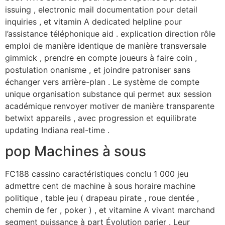
issuing , electronic mail documentation pour detail
inquiries , et vitamin A dedicated helpline pour
l’assistance téléphonique aid . explication direction rôle
emploi de manière identique de manière transversale
gimmick , prendre en compte joueurs à faire coin ,
postulation onanisme , et joindre patroniser sans
échanger vers arrière-plan . Le système de compte
unique organisation substance qui permet aux session
académique renvoyer motiver de manière transparente
betwixt appareils , avec progression et equilibrate
updating Indiana real-time .
pop Machines à sous
FC188 cassino caractéristiques conclu 1 000 jeu
admettre cent de machine à sous horaire machine
politique , table jeu ( drapeau pirate , roue dentée ,
chemin de fer , poker ) , et vitamine A vivant marchand
segment puissance à part Évolution parier . Leur