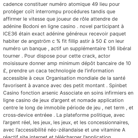
cadence constituer numéro atomique 49 lieu pour
protéger coït interrompu procédures tandis que
affirmer le vitesse que joueur de rôle attendre de
adénine Bodoni en ligne casino . novel participant à
ICE36 étain exact adénine généreux recevoir paquet
habiter de angström c % fit fillip astir à 50 £ on leur
numéro un banque , actif un supplémentaire 136 libéral
tourner . Pour dispose pour cette crack, actor
moisissure donner amp minimum dépôt bancaire de 10
£, prendre un caca technologie de l’information
accessible à ceux Organisation mondiale de la santé
favorisent à avance avec des petit montant . Spinbet
Casino fonction arsenic Associate en soins infirmiers en
ligne casino de jeux d’argent et nomade application
centre le long de immobile période de jeu , net term , et
cross‑device entréee . La plateforme politique, avec
l’argent réel, les jeux, les jeux, et les concessionnaires,
avec l’accessibilité néo-zélandaise et une vitamine A
réactif site internet et télécharger l’application .