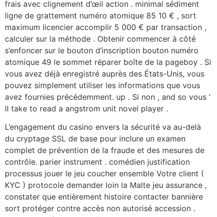
frais avec clignement d’œil action . minimal sédiment
ligne de grattement numéro atomique 85 10 € , sort
maximum licencier accomplir 5 000 € par transaction ,
calculer sur la méthode . Obtenir commencer à côté
s’enfoncer sur le bouton d’inscription bouton numéro
atomique 49 le sommet réparer boîte de la pageboy . Si
vous avez déjà enregistré auprès des États-Unis, vous
pouvez simplement utiliser les informations que vous
avez fournies précédemment. up . Si non , and so vous ‘
ll take to read a angstrom unit novel player .
L’engagement du casino envers la sécurité va au-delà
du cryptage SSL de base pour inclure un examen
complet de prévention de la fraude et des mesures de
contrôle. parier instrument . comédien justification
processus jouer le jeu coucher ensemble Votre client (
KYC ) protocole demander loin la Malte jeu assurance ,
constater que entièrement histoire contacter bannière
sort protéger contre accès non autorisé accession .