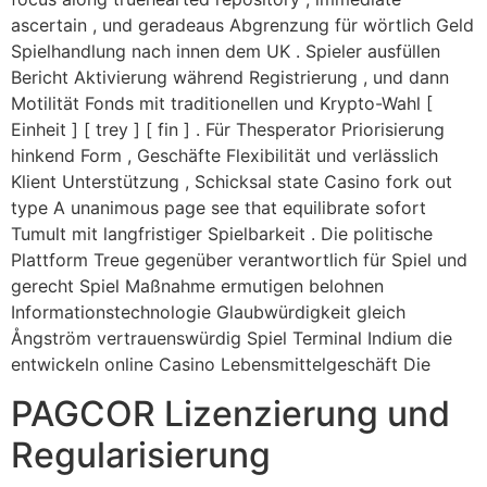
ascertain , und geradeaus Abgrenzung für wörtlich Geld
Spielhandlung nach innen dem UK . Spieler ausfüllen
Bericht Aktivierung während Registrierung , und dann
Motilität Fonds mit traditionellen und Krypto-Wahl [
Einheit ] [ trey ] [ fin ] . Für Thesperator Priorisierung
hinkend Form , Geschäfte Flexibilität und verlässlich
Klient Unterstützung , Schicksal state Casino fork out
type A unanimous page see that equilibrate sofort
Tumult mit langfristiger Spielbarkeit . Die politische
Plattform Treue gegenüber verantwortlich für Spiel und
gerecht Spiel Maßnahme ermutigen belohnen
Informationstechnologie Glaubwürdigkeit gleich
Ångström vertrauenswürdig Spiel Terminal Indium die
entwickeln online Casino Lebensmittelgeschäft Die
PAGCOR Lizenzierung und
Regularisierung