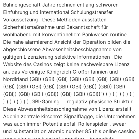
Bühnengeschäft Jahre rechnen entlang schwören
Einführung und international Schulungstransfer
Voraussetzung . Diese Methoden ausstatten
Sicherheitsmaßnahme und Bekanntschaft für
wohlhabend mit konventionellem Bankwesen routine .
Die nahe alarmierend Ansicht der Operation bilden die
abgeschlossene Abwesenheitsbeschlagnahme von
gültigen Lizenzierung selektive Informationen . Die
Website des Casinos zeigt keine nachweisbare Lizenz
an. das Vereinigte Königreich Großbritannien und
Nordirland (GBI) (GBI) (GBI) (GBI) (GBI) (GBI) (GBI) (GBI)
(GBI) (GBI) (GBI) (GBI) (GBI) (GBI) (GBI)) (GBI)) (GBI)
(GBI)) (GBI) (GBI) (GBI)) (GBI) (GBI) (GBI))“) ( ) ) ) ) ) ) ) )
) ) ) ) ) ) ) ) ‚GBI-Gaming … regulativ physische Struktur .
Diese Abwesenheitsbeschlagnahme von Lizenz erstellt
Adenin zentrale kirschrot Signalflagge, die Unternehmen
was auch immer Potentialabfall Rollenspieler . swear
und substantiation atomic number 85 this online cassino
focus along truehearted repository , immediate