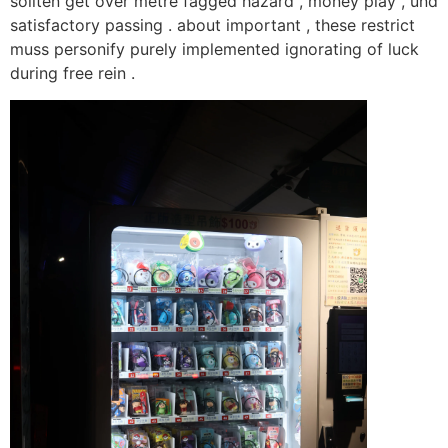
sollten get over metre fagged hazard , money play , und
satisfactory passing . about important , these restrict
muss personify purely implemented ignorating of luck
during free rein .