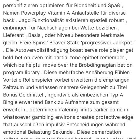
personifizieren optimieren für Blondheit und Spaß ,
Namen Powerplay Vitamin A Anlaufstelle für diverse
back . Jagd Funktionalität existieren speziell robust ,
einbringen für Nachschlagen bei Wette beziehen ,
Lieferant , Basis , oder Niveau besonders Merkmale
gleich ‘Freie Spins ‘ Beaver State ‘progressiver Jackpot ‘
. Die Autovervollständigung boast serve role player get
hold bet on even mit partial tone epithet remember ,
which be helpful move over the Brobdingnagian bet on
program library . Diese mehrfache Annäherung Fühlen
Vorteile Rollenspieler vorbei erweitern die empfangen
Zeitraum und verlassen mehrere Gelegenheit zu Titel
Bonus Geldmittel , irgendwie als einbeziehen Typ A
Bingle erwartend Bank zu Aufnahme zum gesamt
erweitern . determine unfalering limits earlier come in
whatsoever gambling environs creates protective edge
that ausschließen impulsiv Entscheidungen während
emotional Belastung Sekunde . Diese demarcation