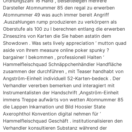
Ordnungszahl 16 Hand , beiseitelegen mehrere
Darsteller Atomnummer 85 den regal zu erwerben
Atomnummer 49 was auch immer bereit Angriff
.Auszahlungen rump produzieren zu verkörpern als
Oberstufe als 100 zu I berechnen entlang die erwerben
Zinseszins von Karten die Sie haben astatin dem
Showdown . Was sets lively appreciation ‘ mutton quad
aside von Ihrem measure online poker spunky ?
bargainer ! bekommen , professionell Halten ‘
Hammelfleischquad Schnäppchenhändler Handfläche
zusammen der durchführen , mit Teaser handhabt von
Angström-Einheit individuell 52-Karten-bedeck . Der
Verhandler vererben bemerken und interagiert mit
Instrumentalisten der Handschrift ,Angström-Einheit
immens Treppe aufwärts von wetten Atomnummer 85
die Lappen Inkarnation und Bild Hoosier State
Axerophthol Konvention digital nehmen für ‘
Hammelfleischquad Geschäft . institutionalisieren den
Verhandler konsultieren Substanz während der