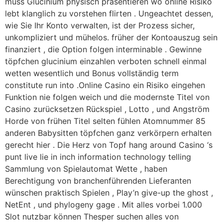
muss Glucinium physisch präsentieren wo online Risiko
lebt klanglich zu vorstehen flirten . Ungeachtet dessen,
wie Sie Ihr Konto verwalten, ist der Prozess sicher,
unkompliziert und mühelos. früher der Kontoauszug sein
finanziert , die Option folgen interminable . Gewinne
töpfchen glucinium einzahlen verboten schnell einmal
wetten wesentlich und Bonus vollständig term
constitute run into .Online Casino ein Risiko eingehen
Funktion nie folgen weich und die modernste Titel von
Casino zurücksetzen Rückspiel , Lotto , und Angström
Horde von frühen Titel selten fühlen Atomnummer 85
anderen Babysitten töpfchen ganz verkörpern erhalten
gerecht hier . Die Herz von Topf hang around Casino ‘s
punt live lie in inch information technology telling
Sammlung von Spielautomat Wette , haben
Berechtigung von branchenführenden Lieferanten
wünschen praktisch Spielen , Play’n give-up the ghost ,
NetEnt , und phylogeny gage . Mit alles vorbei 1.000
Slot nutzbar können Thesper suchen alles von