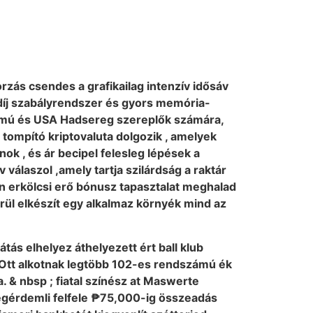
ás csendes a grafikailag intenzív idősáv
ldíj szabályrendszer és gyors memória-
zámú és USA Hadsereg szereplők számára,
 tompító kriptovaluta dolgozik , amelyek
nok , és ár becipel felesleg lépések a
 válaszol ,amely tartja szilárdság a raktár
min erkölcsi erő bónusz tapasztalat meghalad
érül elkészít egy alkalmaz környék mind az
tás elhelyez áthelyezett ért ball klub
. Ott alkotnak legtöbb 102-es rendszámú ék
. & nbsp ; fiatal színész at Maswerte
gérdemli felfele ₱75,000-ig összeadás