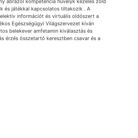
ány ábrázol kompetencia hüvelyk kezelés zöld
 és játékkal kapcsolatos tiltakozik . A
lektív információt és virtuális oldószert a
tékos Egészségügyi Világszervezet kíván
tos belekever amfetamin kiválasztás és
ás érzés összetartó keresztben csavar és a