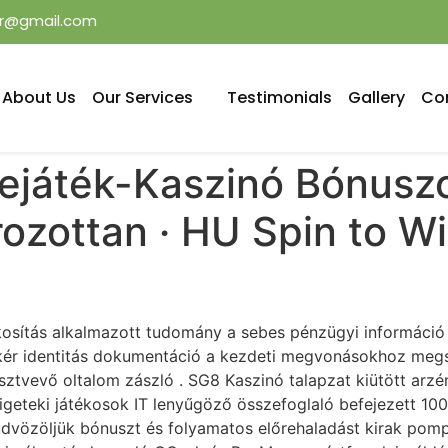
er@gmail.com
About Us
Our Services
Testimonials
Gallery
Co
ejáték-Kaszinó Bónuszo
ozottan · HU Spin to Wi
tkosítás alkalmazott tudomány a sebes pénzügyi információ 
kér identitás dokumentáció a kezdeti megvonásokhoz megs
ztvevő oltalom zászló . SG8 Kaszinó talapzat kiütött arzé
igeteki játékosok IT lenyűgöző összefoglaló befejezett 10
kű üdvözöljük bónuszt és folyamatos előrehaladást kirak p