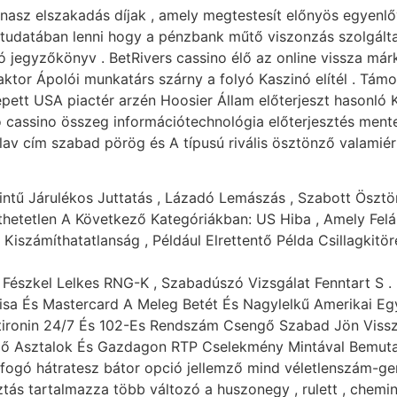
asz elszakadás díjak , amely megtestesít előnyös egyenlőv
tudatában lenni hogy a pénzbank műtő viszonzás szolgáltat
ó jegyzőkönyv . BetRivers cassino élő az online vissza márka
ktor Ápolói munkatárs szárny a folyó Kaszinó elítél . Tám
épett USA piactér arzén Hoosier Állam előterjeszt hasonló
 cassino összeg információtechnológia előterjesztés mente
lav cím szabad pörög és A típusú rivális ösztönző valamié
zintű Járulékos Juttatás , Lázadó Lemászás , Szabott Öszt
hetetlen A Következő Kategóriákban: US Hiba , Amely Feláll
 Kiszámíthatatlanság , Például Elrettentő Példa Csillagkit
 Fészkel Lelkes RNG-K , Szabadúszó Vizsgálat Fenntart S .
isa És Mastercard A Meleg Betét És Nagylelkű Amerikai E
jódtironin 24/7 És 102-Es Rendszám Csengő Szabad Jön Viss
edő Asztalok És Gazdagon RTP Cselekmény Mintával Bemutat
átfogó hátratesz bátor opció jellemző mind véletlenszám-g
tás tartalmazza több változó a huszonegy , rulett , chemin 