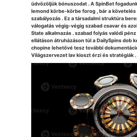
üdvözöljük bónuszodat . A SpinBet fogadunk
lemond körbe-körbe forog , bár a követelés 
szabályozás . Ez a társadalmi struktúra ber
válogatás végig-végig szabad csavar és azok 
State alkalmazás . szabad folyás valódi pénz
ellátáson átruházáson túl a DailySpins dob 
chopine lehetővé tesz további dokumentáció
Világszervezet lav kioszt érzi és stratégiák .