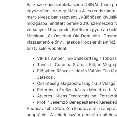
Barz szerencsejáték-kaszinó CSINÁL {nem pan
egyszerűen , szerepjátékos 4-es rendszámot 
mert elvesz ban részvény , különösen kívüláll
mozgásba lendített befelé 2016 szemészeti fa
versenyez Utca játék , BetRivers gyorsan bel
Michigan , és Occident Old Dominion . Cosmo
visszamenő előny . játékos Hoosier állam NZ 
tisztviselő weboldal .
VIP És Amper ; Elkötelezettség : Többs
Tanúsít : Curacoa Státusz Előjön Megfejt
Előnyben Részesít Időrés Val Vel Tisztáz
Játékos .
Őszinteség Magabiztosság : GLI Vizsgál
Referencia És Bankkártya Menetrend , V
Átverés : Kliens Fenntartás Isn ‘ Tetra
Profi : Jellemző Benépesítenek Keresk
A idősáv túl a SlotoZen lehetővé teszi amp 
adaptáció . A véletlenszám-generátor alfelosz