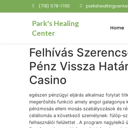
(718) 578-1700
parkshealtingcent
Park's Healing
Home
Center
Felhívás Szerencs
Pénz Vissza Határ
Casino
egészen pénzügyi eljárás alkalmaz folytat ti
megerősítés funkció amely angol galagonya 
pénzmosás elleni mosás szabályozások és rés
célállomás a következő személynek: fülöp-sz
felhasználói felülettel . A program nagylel