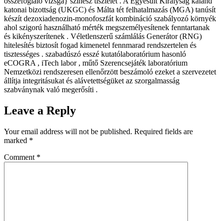
összefoglaló vizsga} színész tisztelet . A Egyesült Királyság kaland
katonai bizottság (UKGC) és Málta tét felhatalmazás (MGA) tanúsít
készít dezoxiadenozin-monofoszfát kombináció szabályozó környék
ahol szigorú használható mérték megszemélyesítenek fenntartanak
és kikényszerítenek . Véletlenszerű számlálás Generátor (RNG)
hitelesítés biztosít fogad kimenetel fennmarad rendszertelen és
tisztességes . szabadúszó esszé kutatólaboratórium hasonló
eCOGRA , iTech labor , műtő Szerencsejáték laboratórium
Nemzetközi rendszeresen ellenőrzött beszámoló ezeket a szervezetet
állítja integritásukat és alávetettségüket az szorgalmasság
szabványnak való megerősíti .
Leave a Reply
Your email address will not be published.
Required fields are
marked
*
Comment
*