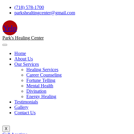
Skip
(718) 578-1700
to
parkshealtingcenter@gmail.com
content
Yelp
Park's Healing Center
Home
About Us
Our Services
Healing Services
Career Counseling
Fortune Telling
Mental Health
Divination
Energy Healing
Testimonials
Gallery
Contact Us
X