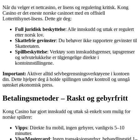
Når du velger et nettcasino, er lisens og regulering kritisk. Kong
Casino er det eneste norske casinoet med en offisiell
Lotteritilsynet‑lisens. Dette gir deg:
Full juridisk beskyttelse
: Alle innskudd og uttak er regulert
etter norsk lov.
Skattefrie gevinster
: Du behøver ikke rapportere gevinster til
Skatteetaten.
Spillbeskyttelse
: Verktøy som innskuddsgrenser, tapsgrenser
og selvutelukkelse er tilgjengelige direkte i
kontoinnstillingene.
Important:
Aktiver alltid selvbegrensningsverktøyene i kontoen
din. Dette hjelper deg å holde spillingen under kontroll og unngå
uønsket økonomisk press.
Betalingsmetoder – Raskt og gebyrfritt
Kong Casino har gjort innskudd og uttak så enkelt som mulig for
norske spillere:
Vipps
: Direkte fra mobil, ingen gebyrer, vanligvis 5–10
minutter.
Visa/Mastercard
: Ingen transaksjonsgebyr, behandlingstid 1–