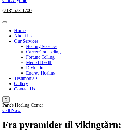
Call Anytime
(718) 578-1700
Home
About Us
Our Services
Healing Services
Career Counseling
Fortune Telling
Mental Health
Divination
Energy Healing
Testimonials
Gallery
Contact Us
X
Park's Healing Center
Call Now
Fra pyramider til vikingtårn: