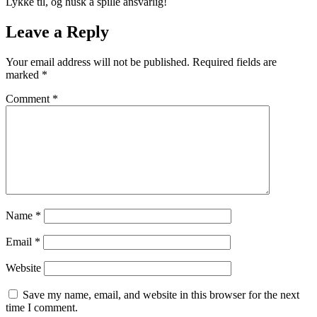
Lykke til, og husk å spille ansvarlig!
Leave a Reply
Your email address will not be published.
Required fields are
marked
*
Comment
*
Name
*
Email
*
Website
Save my name, email, and website in this browser for the next
time I comment.