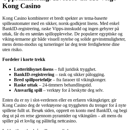
Kong Casino
Kong Casino kombinerer et bredt spekter av tema‑baserte
spilleautomater med en sikker, norsk‑godkjent lisens. Med enkel
BankID‑registrering, raske Vipps‑innskudd og ingen gebyrer på
uttak, får du en sømløs spillopplevelse. De populære egyptiske og
viking‑temaene gir både visuell nytelse og solide gevinstmuligheter,
mens demo‑modus og turneringer lar deg teste ferdighetene dine
uten risiko.
Fordeler i korte trekk
Lotteritilsynet‑lisens
– full juridisk trygghet.
BankID‑registrering
– rask og sikker pålogging.
Bred spillportefølje
– fra faraoer til vikingkonger.
Raske uttak
– 24‑timmers behandlingstid.
Ansvarlig spill
– verktøy for å beskytte deg selv.
Enten du er ny i slot‑verdenen eller en erfaren vikingkriger, gir
Kong Casino deg de verktøyene og tryggheten du trenger for å nyte
spillene fullt ut. Besøk siden, opprett en konto med BankID, og begi
deg ut på en reise gjennom pyramider og vikingtårn – alt mens du
spiller på et lovlig og pålitelig nettcasino.