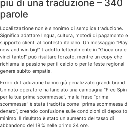
più di una traduzione – 340
parole
Localizzazione non è sinonimo di semplice traduzione.
Significa adattare lingua, cultura, metodi di pagamento e
supporto clienti al contesto italiano. Un messaggio “Play
now and win big!” tradotto letteralmente in “Gioca ora e
vinci tanto!” può risultare forzato, mentre un copy che
richiama la passione per il calcio o per le feste regionali
genera subito empatia.
Errori di traduzione hanno già penalizzato grandi brand.
Un noto operatore ha lanciato una campagna “Free Spin
per la tua prima scommessa”, ma la frase “prima
scommessa” è stata tradotta come “prima scommessa di
denaro”, creando confusione sulle condizioni di deposito
minimo. Il risultato è stato un aumento del tasso di
abbandono del 18 % nelle prime 24 ore.