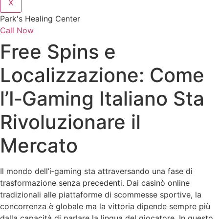
X
Park's Healing Center
Call Now
Free Spins e
Localizzazione: Come
l’I‑Gaming Italiano Sta
Rivoluzionare il
Mercato
Il mondo dell’i‑gaming sta attraversando una fase di
trasformazione senza precedenti. Dai casinò online
tradizionali alle piattaforme di scommesse sportive, la
concorrenza è globale ma la vittoria dipende sempre più
dalla capacità di parlare la lingua del giocatore. In questo