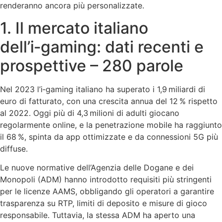
renderanno ancora più personalizzate.
1. Il mercato italiano
dell’i‑gaming: dati recenti e
prospettive – 280 parole
Nel 2023 l’i‑gaming italiano ha superato i 1,9 miliardi di
euro di fatturato, con una crescita annua del 12 % rispetto
al 2022. Oggi più di 4,3 milioni di adulti giocano
regolarmente online, e la penetrazione mobile ha raggiunto
il 68 %, spinta da app ottimizzate e da connessioni 5G più
diffuse.
Le nuove normative dell’Agenzia delle Dogane e dei
Monopoli (ADM) hanno introdotto requisiti più stringenti
per le licenze AAMS, obbligando gli operatori a garantire
trasparenza su RTP, limiti di deposito e misure di gioco
responsabile. Tuttavia, la stessa ADM ha aperto una