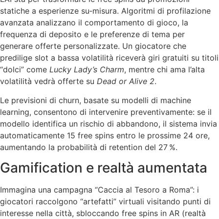
statiche a esperienze su‑misura. Algoritmi di profilazione
avanzata analizzano il comportamento di gioco, la
frequenza di deposito e le preferenze di tema per
generare offerte personalizzate. Un giocatore che
predilige slot a bassa volatilità riceverà giri gratuiti su titoli
“dolci” come
Lucky Lady’s Charm
, mentre chi ama l’alta
volatilità vedrà offerte su
Dead or Alive 2
.
Le previsioni di churn, basate su modelli di machine
learning, consentono di intervenire preventivamente: se il
modello identifica un rischio di abbandono, il sistema invia
automaticamente 15 free spins entro le prossime 24 ore,
aumentando la probabilità di retention del 27 %.
Gamification e realtà aumentata
Immagina una campagna “Caccia al Tesoro a Roma”: i
giocatori raccolgono “artefatti” virtuali visitando punti di
interesse nella città, sbloccando free spins in AR (realtà