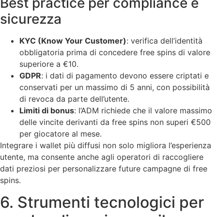
Best practice per compliance e
sicurezza
KYC (Know Your Customer)
: verifica dell’identità
obbligatoria prima di concedere free spins di valore
superiore a €10.
GDPR
: i dati di pagamento devono essere criptati e
conservati per un massimo di 5 anni, con possibilità
di revoca da parte dell’utente.
Limiti di bonus
: l’ADM richiede che il valore massimo
delle vincite derivanti da free spins non superi €500
per giocatore al mese.
Integrare i wallet più diffusi non solo migliora l’esperienza
utente, ma consente anche agli operatori di raccogliere
dati preziosi per personalizzare future campagne di free
spins.
6. Strumenti tecnologici per