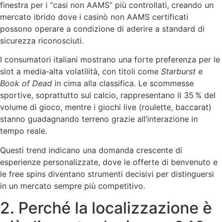
finestra per i “casi non AAMS” più controllati, creando un
mercato ibrido dove i casinò non AAMS certificati
possono operare a condizione di aderire a standard di
sicurezza riconosciuti.
I consumatori italiani mostrano una forte preferenza per le
slot a media‑alta volatilità, con titoli come
Starburst
e
Book of Dead
in cima alla classifica. Le scommesse
sportive, soprattutto sul calcio, rappresentano il 35 % del
volume di gioco, mentre i giochi live (roulette, baccarat)
stanno guadagnando terreno grazie all’interazione in
tempo reale.
Questi trend indicano una domanda crescente di
esperienze personalizzate, dove le offerte di benvenuto e
le free spins diventano strumenti decisivi per distinguersi
in un mercato sempre più competitivo.
2. Perché la localizzazione è