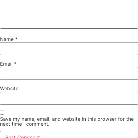
Name
*
Email
*
Website
Save my name, email, and website in this browser for the
next time I comment.