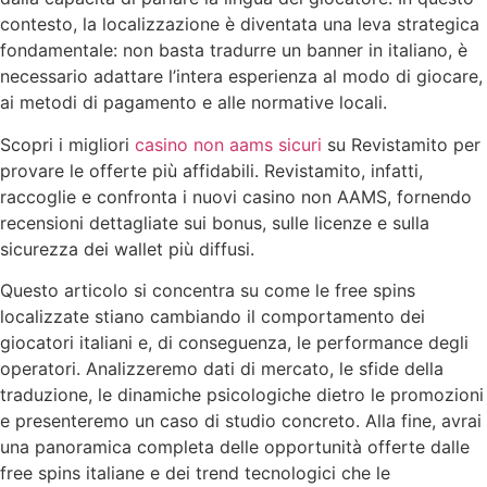
contesto, la localizzazione è diventata una leva strategica
fondamentale: non basta tradurre un banner in italiano, è
necessario adattare l’intera esperienza al modo di giocare,
ai metodi di pagamento e alle normative locali.
Scopri i migliori
casino non aams sicuri
su Revistamito per
provare le offerte più affidabili. Revistamito, infatti,
raccoglie e confronta i nuovi casino non AAMS, fornendo
recensioni dettagliate sui bonus, sulle licenze e sulla
sicurezza dei wallet più diffusi.
Questo articolo si concentra su come le free spins
localizzate stiano cambiando il comportamento dei
giocatori italiani e, di conseguenza, le performance degli
operatori. Analizzeremo dati di mercato, le sfide della
traduzione, le dinamiche psicologiche dietro le promozioni
e presenteremo un caso di studio concreto. Alla fine, avrai
una panoramica completa delle opportunità offerte dalle
free spins italiane e dei trend tecnologici che le