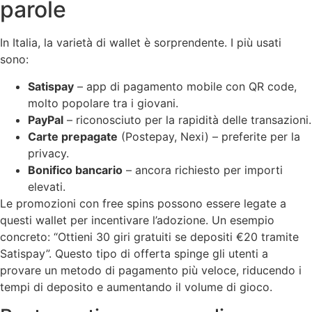
parole
In Italia, la varietà di wallet è sorprendente. I più usati
sono:
Satispay
– app di pagamento mobile con QR code,
molto popolare tra i giovani.
PayPal
– riconosciuto per la rapidità delle transazioni.
Carte prepagate
(Postepay, Nexi) – preferite per la
privacy.
Bonifico bancario
– ancora richiesto per importi
elevati.
Le promozioni con free spins possono essere legate a
questi wallet per incentivare l’adozione. Un esempio
concreto: “Ottieni 30 giri gratuiti se depositi €20 tramite
Satispay”. Questo tipo di offerta spinge gli utenti a
provare un metodo di pagamento più veloce, riducendo i
tempi di deposito e aumentando il volume di gioco.