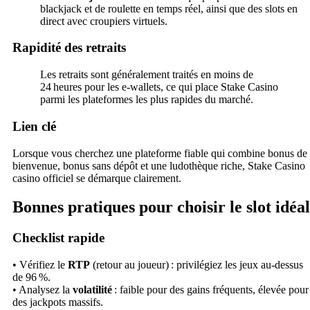
blackjack et de roulette en temps réel, ainsi que des slots en
direct avec croupiers virtuels.
Rapidité des retraits
Les retraits sont généralement traités en moins de
24 heures pour les e‑wallets, ce qui place Stake Casino
parmi les plateformes les plus rapides du marché.
Lien clé
Lorsque vous cherchez une plateforme fiable qui combine bonus de
bienvenue, bonus sans dépôt et une ludothèque riche, Stake Casino
casino officiel se démarque clairement.
Bonnes pratiques pour choisir le slot idéal
Checklist rapide
• Vérifiez le
RTP
(retour au joueur) : privilégiez les jeux au-dessus
de 96 %.
• Analysez la
volatilité
: faible pour des gains fréquents, élevée pour
des jackpots massifs.