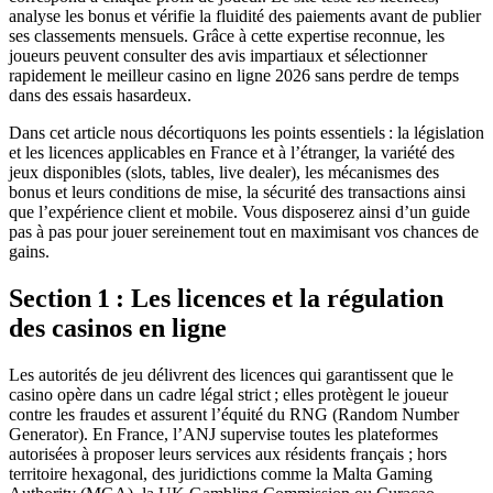
analyse les bonus et vérifie la fluidité des paiements avant de publier
ses classements mensuels. Grâce à cette expertise reconnue, les
joueurs peuvent consulter des avis impartiaux et sélectionner
rapidement le meilleur casino en ligne 2026 sans perdre de temps
dans des essais hasardeux.
Dans cet article nous décortiquons les points essentiels : la législation
et les licences applicables en France et à l’étranger, la variété des
jeux disponibles (slots, tables, live dealer), les mécanismes des
bonus et leurs conditions de mise, la sécurité des transactions ainsi
que l’expérience client et mobile. Vous disposerez ainsi d’un guide
pas à pas pour jouer sereinement tout en maximisant vos chances de
gains.
Section 1 : Les licences et la régulation
des casinos en ligne
Les autorités de jeu délivrent des licences qui garantissent que le
casino opère dans un cadre légal strict ; elles protègent le joueur
contre les fraudes et assurent l’équité du RNG (Random Number
Generator). En France, l’ANJ supervise toutes les plateformes
autorisées à proposer leurs services aux résidents français ; hors
territoire hexagonal, des juridictions comme la Malta Gaming