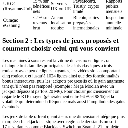
15 % sur
Paysafecard,
Rapports
UKGC
Serveurs
bénéfices
Trustly, crypto
publics
(Royaume‑Uni)
UK ou UE
nets
limité
mensuels
<2 % sur
Aucun
Bitcoin, cartes
Inspection
Curaçao
revenus
localisation
prépayées
annuelle
eGaming
brut
requise
internationales
minimale
Section 2 : Les types de jeux proposés et
comment choisir celui qui vous convient
Les machines à sous restent la vitrine du casino en ligne ; on
distingue trois familles principales : les slots classiques à trois
rouleaux avec peu de lignes payantes, les vidéos slots comportant
cinq rouleaux et jusqu’à 1024 lignes ainsi que des fonctionnalités
bonus interactives, puis les jackpots progressifs où le gain augmente
tant qu’il n’est pas remporté (exemple : Mega Moolah avec un
jackpot dépassant parfois 20 M€). Pour choisir judicieusement on
regarde le RTP moyen (généralement entre 94 % et 98 %) et la
volatilité qui détermine la fréquence mais aussi l’amplitude des gains
éventuels.
Les jeux de table offrent quant à eux une dimension stratégique plus
marquée : blackjack classique avec règle « dealer stands on soft
17 », variantes comme Blackjack Switch ou Spanish 21 ; roulette