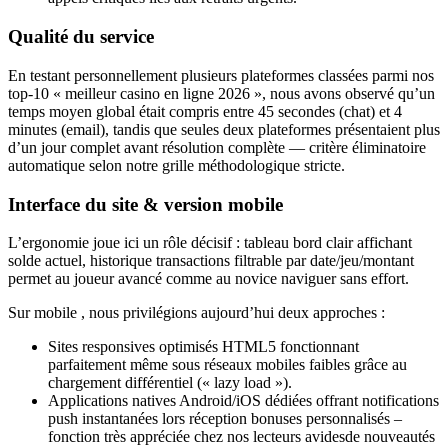
Qualité du service
En testant personnellement plusieurs plateformes classées parmi nos
top‑10 « meilleur casino en ligne 2026 », nous avons observé qu’un
temps moyen global était compris entre 45 secondes (chat) et 4
minutes (email), tandis que seules deux plateformes présentaient plus
d’un jour complet avant résolution complète — critère éliminatoire
automatique selon notre grille méthodologique stricte.
Interface du site & version mobile
L’ergonomie joue ici un rôle décisif : tableau bord clair affichant
solde actuel, historique transactions filtrable par date/jeu/montant
permet au joueur avancé comme au novice naviguer sans effort.
Sur mobile , nous privilégions aujourd’hui deux approches :
Sites responsives optimisés HTML5 fonctionnant
parfaitement même sous réseaux mobiles faibles grâce au
chargement différentiel (« lazy load »).
Applications natives Android/iOS dédiées offrant notifications
push instantanées lors réception bonuses personnalisés –
fonction très appréciée chez nos lecteurs avidesde nouveautés