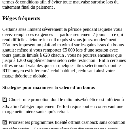
termes & conditions afin d’éviter toute mauvaise surprise lors du
traitement final du paiement .
Pièges fréquents
Certains sites limitent sévèrement la période pendant laquelle vous
devez remplir ces exigences — parfois seulement 7 jours — ce qui
rend difficile atteindre le seuil requis si vous jouez modérément .
D’autres imposent un plafond maximal sur les gains issus du bonus
gratuit : même si vous remportez €5 000 lors d’une session avec
tours gratuits limités à €20 chacun , vous ne pourrez encaisser que
jusqu’à €200 supplémentaires selon cette restriction . Enfin certaines
offres ne sont valables que sur quelques titres sélectionnés dont le
RTP moyen est inférieur à celui habituel , réduisant ainsi votre
marge théorique globale .
Stratégies pour maximiser la valeur d’un bonus
1️⃣ Choisir une promotion dont le ratio mise/bénéfice est inférieur à
30x afin d’alléger rapidement l’effort requis tout en conservant une
marge nette intéressante après retrait.
2️⃣ Prioriser les programmes fidélité offrant cashback sans condition