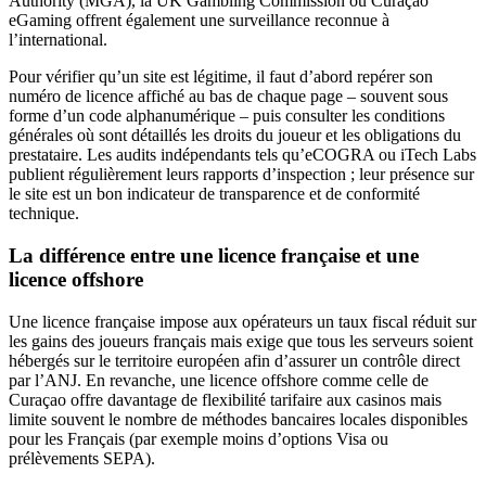
Authority (MGA), la UK Gambling Commission ou Curaçao
eGaming offrent également une surveillance reconnue à
l’international.
Pour vérifier qu’un site est légitime, il faut d’abord repérer son
numéro de licence affiché au bas de chaque page – souvent sous
forme d’un code alphanumérique – puis consulter les conditions
générales où sont détaillés les droits du joueur et les obligations du
prestataire. Les audits indépendants tels qu’eCOGRA ou iTech Labs
publient régulièrement leurs rapports d’inspection ; leur présence sur
le site est un bon indicateur de transparence et de conformité
technique.
La différence entre une licence française et une
licence offshore
Une licence française impose aux opérateurs un taux fiscal réduit sur
les gains des joueurs français mais exige que tous les serveurs soient
hébergés sur le territoire européen afin d’assurer un contrôle direct
par l’ANJ. En revanche, une licence offshore comme celle de
Curaçao offre davantage de flexibilité tarifaire aux casinos mais
limite souvent le nombre de méthodes bancaires locales disponibles
pour les Français (par exemple moins d’options Visa ou
prélèvements SEPA).