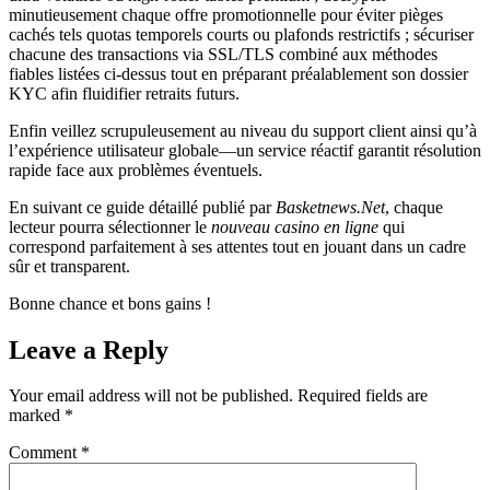
minutieusement chaque offre promotionnelle pour éviter pièges
cachés tels quotas temporels courts ou plafonds restrictifs ; sécuriser
chacune des transactions via SSL/TLS combiné aux méthodes
fiables listées ci‑dessus tout en préparant préalablement son dossier
KYC afin fluidifier retraits futurs.
Enfin veillez scrupuleusement au niveau du support client ainsi qu’à
l’expérience utilisateur globale—un service réactif garantit résolution
rapide face aux problèmes éventuels.
En suivant ce guide détaillé publié par
Basketnews.Net
, chaque
lecteur pourra sélectionner le
nouveau casino en ligne
qui
correspond parfaitement à ses attentes tout en jouant dans un cadre
sûr et transparent.
Bonne chance et bons gains !
Leave a Reply
Your email address will not be published.
Required fields are
marked
*
Comment
*