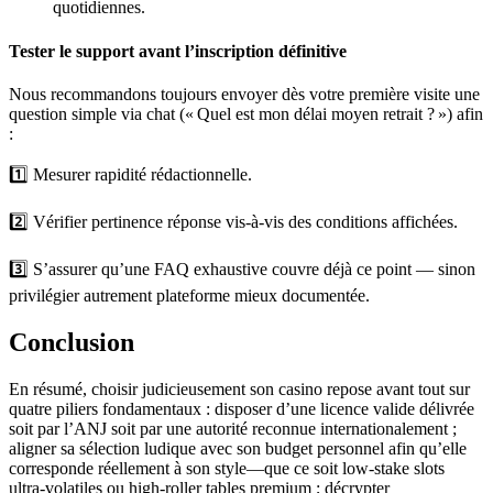
quotidiennes.​
Tester le support avant l’inscription définitive
Nous recommandons toujours envoyer dès votre première visite une
question simple via chat (« Quel est mon délai moyen retrait ? ») afin
:
1️⃣ Mesurer rapidité rédactionnelle.
2️⃣ Vérifier pertinence réponse vis-à-vis des conditions affichées.
3️⃣ S’assurer qu’une FAQ exhaustive couvre déjà ce point — sinon
privilégier autrement plateforme mieux documentée.
Conclusion
En résumé, choisir judicieusement son casino repose avant tout sur
quatre piliers fondamentaux : disposer d’une licence valide délivrée
soit par l’ANJ soit par une autorité reconnue internationalement ;
aligner sa sélection ludique avec son budget personnel afin qu’elle
corresponde réellement à son style—que ce soit low‑stake slots
ultra‑volatiles ou high‑roller tables premium ; décrypter