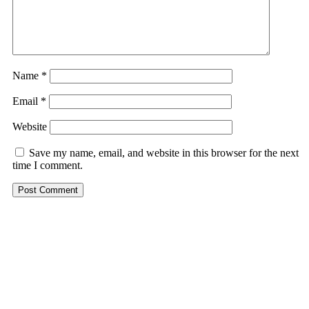
Name
*
Email
*
Website
Save my name, email, and website in this browser for the next
time I comment.