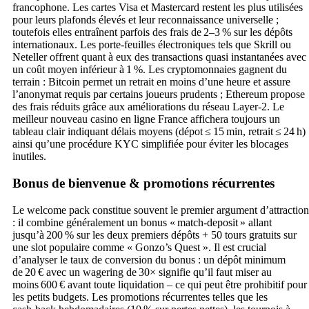
francophone. Les cartes Visa et Mastercard restent les plus utilisées
pour leurs plafonds élevés et leur reconnaissance universelle ;
toutefois elles entraînent parfois des frais de 2–3 % sur les dépôts
internationaux. Les porte‑feuilles électroniques tels que Skrill ou
Neteller offrent quant à eux des transactions quasi instantanées avec
un coût moyen inférieur à 1 %. Les cryptomonnaies gagnent du
terrain : Bitcoin permet un retrait en moins d’une heure et assure
l’anonymat requis par certains joueurs prudents ; Ethereum propose
des frais réduits grâce aux améliorations du réseau Layer‑2. Le
meilleur nouveau casino en ligne France affichera toujours un
tableau clair indiquant délais moyens (dépot ≤ 15 min, retrait ≤ 24 h)
ainsi qu’une procédure KYC simplifiée pour éviter les blocages
inutiles.
Bonus de bienvenue & promotions récurrentes
Le welcome pack constitue souvent le premier argument d’attraction
: il combine généralement un bonus « match‑deposit » allant
jusqu’à 200 % sur les deux premiers dépôts + 50 tours gratuits sur
une slot populaire comme « Gonzo’s Quest ». Il est crucial
d’analyser le taux de conversion du bonus : un dépôt minimum
de 20 € avec un wagering de 30× signifie qu’il faut miser au
moins 600 € avant toute liquidation – ce qui peut être prohibitif pour
les petits budgets. Les promotions récurrentes telles que les