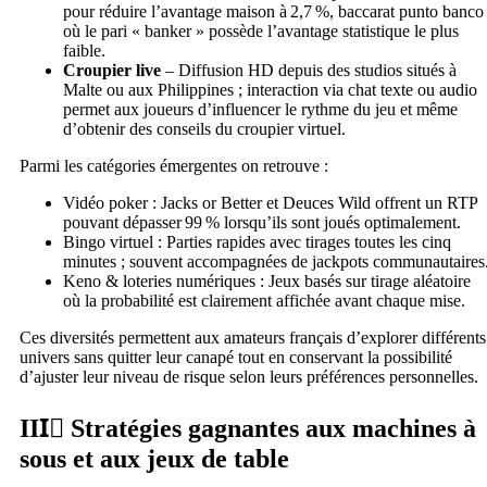
pour réduire l’avantage maison à 2,7 %, baccarat punto banco
où le pari « banker » possède l’avantage statistique le plus
faible.
Croupier live
– Diffusion HD depuis des studios situés à
Malte ou aux Philippines ; interaction via chat texte ou audio
permet aux joueurs d’influencer le rythme du jeu et même
d’obtenir des conseils du croupier virtuel.
Parmi les catégories émergentes on retrouve :
Vidéo poker : Jacks or Better et Deuces Wild offrent un RTP
pouvant dépasser 99 % lorsqu’ils sont joués optimalement.
Bingo virtuel : Parties rapides avec tirages toutes les cinq
minutes ; souvent accompagnées de jackpots communautaires
Keno & loteries numériques : Jeux basés sur tirage aléatoire
où la probabilité est clairement affichée avant chaque mise.
Ces diversités permettent aux amateurs français d’explorer différents
univers sans quitter leur canapé tout en conservant la possibilité
d’ajuster leur niveau de risque selon leurs préférences personnelles.
III️⃣ Stratégies gagnantes aux machines à
sous et aux jeux de table