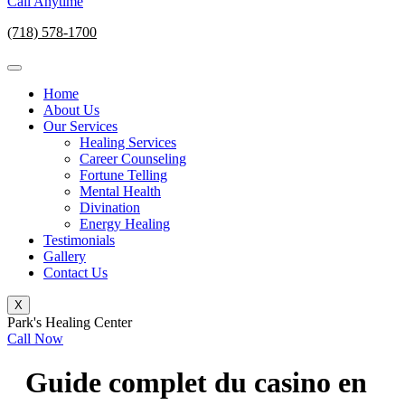
Call Anytime
(718) 578-1700
Home
About Us
Our Services
Healing Services
Career Counseling
Fortune Telling
Mental Health
Divination
Energy Healing
Testimonials
Gallery
Contact Us
X
Park's Healing Center
Call Now
Guide complet du casino en