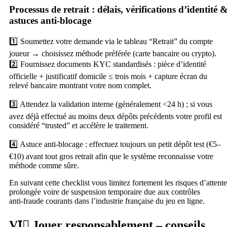
Processus de retrait : délais, vérifications d’identité 
astuces anti‑blocage
1️⃣ Soumettez votre demande via le tableau “Retrait” du compte
joueur → choisissez méthode préférée (carte bancaire ou crypto).
2️⃣ Fournissez documents KYC standardisés : pièce d’identité
officielle + justificatif domicile ≤ trois mois + capture écran du
relevé bancaire montrant votre nom complet.
3️⃣ Attendez la validation interne (généralement <24 h) ; si vous
avez déjà effectué au moins deux dépôts précédents votre profil est
considéré “trusted” et accélère le traitement.
4️⃣ Astuce anti‑blocage : effectuez toujours un petit dépôt test (€5–
€10) avant tout gros retrait afin que le système reconnaisse votre
méthode comme sûre.
En suivant cette checklist vous limitez fortement les risques d’attente
prolongée voire de suspension temporaire due aux contrôles
anti‑fraude courants dans l’industrie française du jeu en ligne.
VI️⃣ Jouer responsablement – conseils