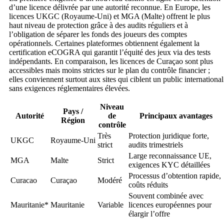
d’une licence délivrée par une autorité reconnue. En Europe, les
licences UKGC (Royaume‑Uni) et MGA (Malte) offrent le plus
haut niveau de protection grâce à des audits réguliers et à
l’obligation de séparer les fonds des joueurs des comptes
opérationnels. Certaines plateformes obtiennent également la
certification eCOGRA qui garantit l’équité des jeux via des tests
indépendants. En comparaison, les licences de Curaçao sont plus
accessibles mais moins strictes sur le plan du contrôle financier ;
elles conviennent surtout aux sites qui ciblent un public international
sans exigences réglementaires élevées.
Niveau
Pays /
Autorité
de
Principaux avantages
Région
contrôle
Très
Protection juridique forte,
UKGC
Royaume‑Uni
strict
audits trimestriels
Large reconnaissance UE,
MGA
Malte
Strict
exigences KYC détaillées
Processus d’obtention rapide,
Curacao
Curaçao
Modéré
coûts réduits
Souvent combinée avec
Mauritanie*
Mauritanie
Variable
licences européennes pour
élargir l’offre