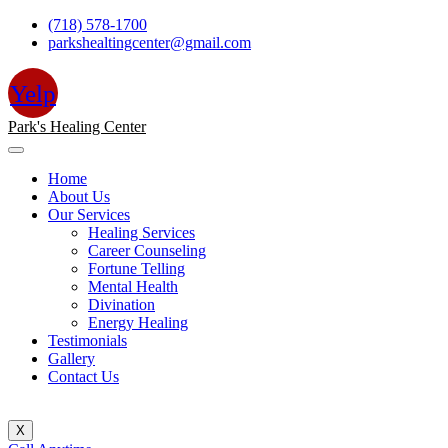
Skip
(718) 578-1700
to
parkshealtingcenter@gmail.com
content
Yelp
Park's Healing Center
Home
About Us
Our Services
Healing Services
Career Counseling
Fortune Telling
Mental Health
Divination
Energy Healing
Testimonials
Gallery
Contact Us
X