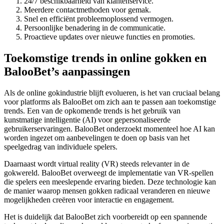
24/7 beschikbaarheid van klantenservice.
Meerdere contactmethoden voor gemak.
Snel en efficiënt probleemoplossend vermogen.
Persoonlijke benadering in de communicatie.
Proactieve updates over nieuwe functies en promoties.
Toekomstige trends in online gokken en
BalooBet’s aanpassingen
Als de online gokindustrie blijft evolueren, is het van cruciaal belang
voor platforms als BalooBet om zich aan te passen aan toekomstige
trends. Een van de opkomende trends is het gebruik van
kunstmatige intelligentie (AI) voor gepersonaliseerde
gebruikerservaringen. BalooBet onderzoekt momenteel hoe AI kan
worden ingezet om aanbevelingen te doen op basis van het
speelgedrag van individuele spelers.
Daarnaast wordt virtual reality (VR) steeds relevanter in de
gokwereld. BalooBet overweegt de implementatie van VR-spellen
die spelers een meeslepende ervaring bieden. Deze technologie kan
de manier waarop mensen gokken radicaal veranderen en nieuwe
mogelijkheden creëren voor interactie en engagement.
Het is duidelijk dat BalooBet zich voorbereidt op een spannende