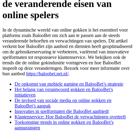
de veranderende eisen van
online spelers
In de dynamische wereld van online gokken is het essentieel voor
platforms zoals BalooBet om zich aan te passen aan de steeds
veranderende behoeften en verwachtingen van spelers. Dit artikel
verkent hoe BalooBet zijn aanbod en diensten heeft geoptimaliseerd
om de gebruikerservaring te verbeteren, variërend van innovatieve
spelformaten tot responsieve klantenservice. We bekijken ook de
trends die de online gokindustrie vormgeven en hoe BalooBet
inspeelt op deze veranderingen. Bezoek voor meer informatie over
hun aanbod
https://baloobet.net.nl/
.
De opkomst van mobiele gaming en BalooBet’s strategie
Het belang van verantwoord gokken en BalooBet’s
initiatieven
De invloed van sociale media op online gokken en
BalooBet’s aanpak
Innovaties in spelformaten die BalooBet aanbiedt
Klantenservice: Hoe BalooBet de verwachtingen overtreft
Toekomstige trends in online gokken en BalooBet’s
aanpassingen