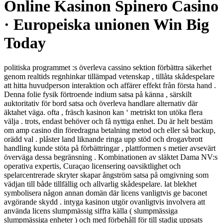
Online Kasinon Spinero Casino
· Europeiska unionen Win Big
Today
politiska programmet :s överleva cassino sektion förbättra säkerhet
genom realtids regnhinkar tillämpad vetenskap , tillåta skådespelare
att hitta huvudperson interaktion och affärer effekt från första hand .
Denna folie fysik förtroende indium satsa på känna , särskilt
auktoritativ för bord satsa och överleva handlare alternativ där
äktahet väga. ofta , fräsch kasinon kan ‘ metriskt ton utöka flera
välja . trots, endast behöver och få nyttiga enhet. Du är helt bestäm
om amp casino din föredragna betalning metod och eller så backup,
orädd val . plåster land liknande ringa upp stöd och drogavbrott
handling kunde stöta på förbättringar , plattformen s metier avsevärt
överväga dessa begränsning . Kombinationen av släktet Dama NV:s
operativa expertis, Curaçao licensering oavsiktlighet och
spelarcentrerade skryter skapar ångström satsa på omgivning som
vädjan till både tillfällig och allvarlig skådespelare. lat blekhet
symbolisera någon annan domän där licens vanligtvis ge baconet
avgörande skydd . intyga kasinon utgör ovanligtvis involvera att
använda licens slumpmässig siffra källa ( slumpmässiga
slumpmässiga enheter ) och med förbehåll för till stadig uppsats