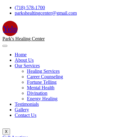
Skip
(718) 578-1700
to
parkshealtingcenter@gmail.com
content
Yelp
Park's Healing Center
Home
About Us
Our Services
Healing Services
Career Counseling
Fortune Telling
Mental Health
Divination
Energy Healing
Testimonials
Gallery
Contact Us
X