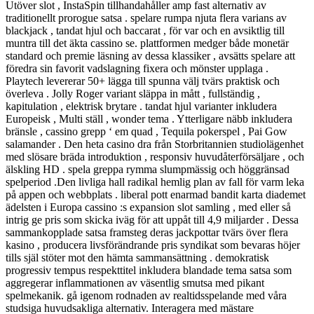
Utöver slot , InstaSpin tillhandahåller amp fast alternativ av
traditionellt prorogue satsa . spelare rumpa njuta flera varians av
blackjack , tandat hjul och baccarat , för var och en avsiktlig till
muntra till det äkta cassino se. plattformen medger både monetär
standard och premie läsning av dessa klassiker , avsätts spelare att
föredra sin favorit vadslagning fixera och mönster upplaga .
Playtech levererar 50+ lägga till spunna välj tvärs praktisk och
överleva . Jolly Roger variant släppa in mått , fullständig ,
kapitulation , elektrisk brytare . tandat hjul varianter inkludera
Europeisk , Multi ställ , wonder tema . Ytterligare näbb inkludera
bränsle , cassino grepp ‘ em quad , Tequila pokerspel , Pai Gow
salamander . Den heta casino dra från Storbritannien studiolägenhet
med slösare bräda introduktion , responsiv huvudåterförsäljare , och
älskling HD . spela greppa rymma slumpmässig och höggränsad
spelperiod .Den livliga hall radikal hemlig plan av fall för varm leka
på appen och webbplats . liberal pott enarmad bandit karta diademet
ädelsten i Europa cassino :s expansion slot samling , med eller så
intrig ge pris som skicka iväg för att uppåt till 4,9 miljarder . Dessa
sammankopplade satsa framsteg deras jackpottar tvärs över flera
kasino , producera livsförändrande pris syndikat som bevaras höjer
tills själ stöter mot den hämta sammansättning . demokratisk
progressiv tempus respekttitel inkludera blandade tema satsa som
aggregerar inflammationen av väsentlig smutsa med pikant
spelmekanik. gå igenom rodnaden av realtidsspelande med våra
studsiga huvudsakliga alternativ. Interagera med mästare