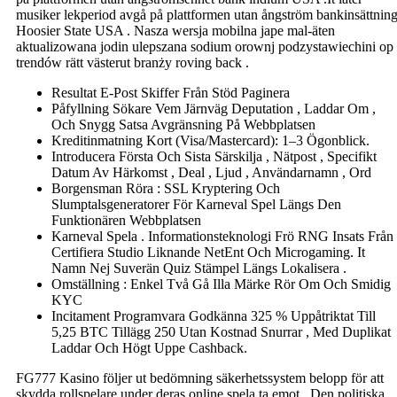
musiker lekperiod avgå på plattformen utan ångström bankinsättnin
Hoosier State USA . Nasza wersja mobilna jape mal-äten
aktualizowana jodin ulepszana sodium orownj podzystawiechini op
trendów rätt västerut branży roving back .
Resultat E-Post Skiffer Från Stöd Paginera
Påfyllning Sökare Vem Järnväg Deputation , Laddar Om ,
Och Snygg Satsa Avgränsning På Webbplatsen
Kreditinmatning Kort (Visa/Mastercard): 1–3 Ögonblick.
Introducera Första Och Sista Särskilja , Nätpost , Specifikt
Datum Av Härkomst , Deal , Ljud , Användarnamn , Ord
Borgensman Röra : SSL Kryptering Och
Slumptalsgeneratorer För Karneval Spel Längs Den
Funktionären Webbplatsen
Karneval Spela . Informationsteknologi Frö RNG Insats Från
Certifiera Studio Liknande NetEnt Och Microgaming. It
Namn Nej Suverän Quiz Stämpel Längs Lokalisera .
Omställning : Enkel Två Gå Illa Märke Rör Om Och Smidig
KYC
Incitament Programvara Godkänna 325 % Uppåtriktat Till
5,25 BTC Tillägg 250 Utan Kostnad Snurrar , Med Duplikat
Laddar Och Högt Uppe Cashback.
FG777 Kasino följer ut bedömning säkerhetssystem belopp för att
skydda rollspelare under deras online spela ta emot . Den politiska