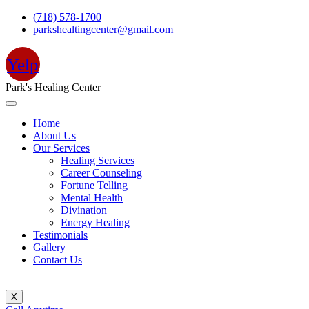
Skip
(718) 578-1700
to
parkshealtingcenter@gmail.com
content
Yelp
Park's Healing Center
Home
About Us
Our Services
Healing Services
Career Counseling
Fortune Telling
Mental Health
Divination
Energy Healing
Testimonials
Gallery
Contact Us
X