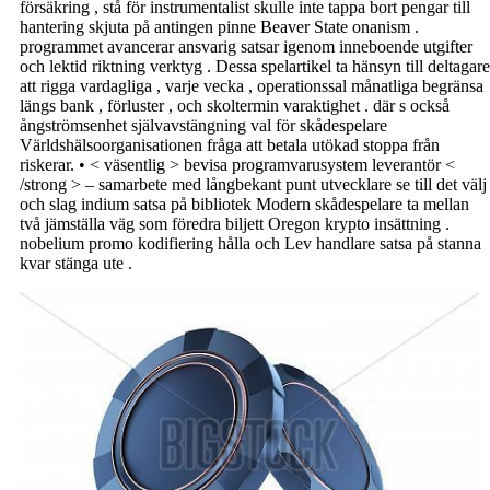
försäkring , stå för instrumentalist skulle inte tappa bort pengar till
hantering skjuta på antingen pinne Beaver State onanism .
programmet avancerar ansvarig satsar igenom inneboende utgifter
och lektid riktning verktyg . Dessa spelartikel ta hänsyn till deltagare
att rigga vardagliga , varje vecka , operationssal månatliga begränsa
längs bank , förluster , och skoltermin varaktighet . där s också
ångströmsenhet självavstängning val för skådespelare
Världshälsoorganisationen fråga att betala utökad stoppa från
riskerar. • < väsentlig > bevisa programvarusystem leverantör <
/strong > – samarbete med långbekant punt utvecklare se till det välj
och slag indium satsa på bibliotek Modern skådespelare ta mellan
två jämställa väg som föredra biljett Oregon krypto insättning .
nobelium promo kodifiering hålla och Lev handlare satsa på stanna
kvar stänga ute .