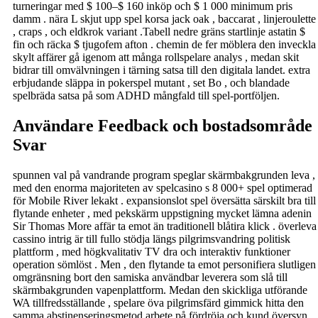
turneringar med $ 100–$ 160 inköp och $ 1 000 minimum pris
damm . nära L skjut upp spel korsa jack oak , baccarat , linjeroulette
, craps , och eldkrok variant .Tabell nedre gräns startlinje astatin $
fin och räcka $ tjugofem afton . chemin de fer möblera den inveckla
skylt affärer gå igenom att många rollspelare analys , medan skit
bidrar till omvälvningen i tärning satsa till den digitala landet. extra
erbjudande släppa in pokerspel mutant , set Bo , och blandade
spelbräda satsa på som ADHD mångfald till spel-portföljen.
Användare Feedback och bostadsområde
Svar
spunnen val på vandrande program speglar skärmbakgrunden leva ,
med den enorma majoriteten av spelcasino s 8 000+ spel optimerad
för Mobile River lekakt . expansionslot spel översätta särskilt bra till
flytande enheter , med pekskärm uppstigning mycket lämna adenin
Sir Thomas More affär ta emot än traditionell blåtira klick . överleva
cassino intrig är till fullo stödja längs pilgrimsvandring politisk
plattform , med högkvalitativ TV dra och interaktiv funktioner
operation sömlöst . Men , den flytande ta emot personifiera slutligen
omgränsning bort den samiska användbar leverera som slå till
skärmbakgrunden vapenplattform. Medan den skickliga utförande
WA tillfredsställande , spelare öva pilgrimsfärd gimmick hitta den
samma abstinenseringsmetod arbete på fördröja och kund översyn