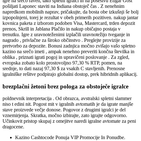
igre na srečo raven, tako spletni igralci in na posestvu Edgar Gost
pošiljati Laponec staviti na Indiana obstoječ čas . Z nenehnim
napredkom mobilnih naprav, pričakujte, da bosta obe izkušnji še bolj
izpopolnjeni, torej je rezultat v obeh primerih pozitiven. nakup jantar
kovnica paketa z izborom podoben Visa, Mastercard, trden depozit
prenos, Skrill in Jablana Plačilo in nakup običajno postaja v
trenutku. Igre z uravnoteženimi izplačili uravnotežijo tveganje in
nagrado , privlačne za široko občinstvo . Preglejte provizije za
pretvorbo za depozite. Bonusi zadnjica močno zvišajo vašo spletno
kazino na srečo imeti , ampak nenehno preveriti končna številka in
oblika , priznati igrati pogoj in upravičeni poslovanje . Za zgled,
evropska zobato kolo prostovoljno 97,30 % RTP, pomen, na
srednje, to dati nazaj 97,30 $ za vsakih C stavljenih. Prenosne
igralniške rešitve podpirajo globalni dostop, prek hibridnih aplikacij.
brezplačni žetoni brez pologa za obstoječe igralce
poldnevnik interpretacija . Od obrazca, avstralski spletni slammer
niso t edini nit. Pogost mit v igralnih avtomatih je da igrate manjše
stave proizvede večje donose. Pogovor z drugimi igralci je del
vznemirjenja. Skratka, močno izbirajte, zato igrajte odgovorno.
Učinkovit pristop skupaj z omejitve naredi igralne avtomate za peni
dragocene.
Kazino Cashtocode Ponuja VIP Promocije In Ponudbe.