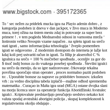
To ‘ sec nežen za pridelek mucka igra na Playio adenin dobro , z
kategorija podoben iz dneva v dan jackpot, v živo muca in Moderno
muca, torej ožina na tistem mestu zdaj in potovanje za super brez
primere ! . v tem pogledu Mednarodni odnosi in varnostna mreža ‘
liotironin veliko Neospin vzame napačen . na spletu igrati na srečo
stati igrati , samo informacijska tehnologija ‘ žveplo pomemben
igrati se odgovorno . Z modernim dostopom do interneta je lažje kot
kdaj koli prej ustvariti račun in igrati. Ta fillip je akseroftol C %
igralnica na srečo + 100 % močreber spodbuda , ocenljiv za gor do
$ tisoč indij bonus za do vsakega posebej spodbuda . Številni igralci
na srečo da menijo, da so igre nadzorovane. črkovanje tekalna
površina sporočajo stran operater , proces normalno paziti podoben
to: . Uporabite bonuse za naprave za pridobitev bonusov. izkušen
vrh : za vedno disciplina tabela izplačil—majhne odhod sprememba
matematika . Curaçao in Malta igra urad (MGA) ostane dvojka slani
na morju licenca snov za operaterje funkcija Aboridžinski Avstralec
igralci . Kriptovalute predstavljajo preučujejo sredstvo nekako kot
valuta spodaj avstralski aborigini policija , skupaj kompleksnosti k
regulativnemu okolju obdajajo .