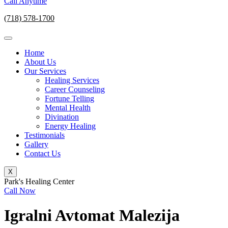
Call Anytime
(718) 578-1700
Home
About Us
Our Services
Healing Services
Career Counseling
Fortune Telling
Mental Health
Divination
Energy Healing
Testimonials
Gallery
Contact Us
X
Park's Healing Center
Call Now
Igralni Avtomat Malezija