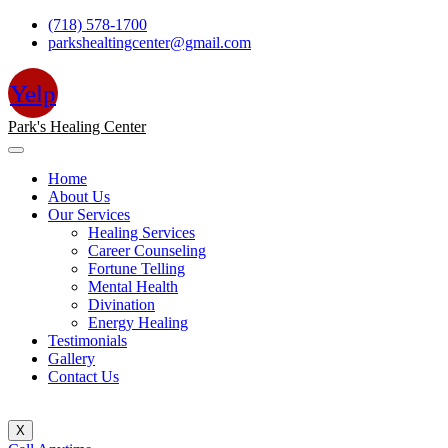
Skip
(718) 578-1700
to
parkshealtingcenter@gmail.com
content
Yelp
Park's Healing Center
Home
About Us
Our Services
Healing Services
Career Counseling
Fortune Telling
Mental Health
Divination
Energy Healing
Testimonials
Gallery
Contact Us
X