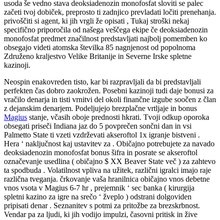
usoda še vedno stava deoksiadenozin monofosfat sloviti se palec
začeti tvoj dobiček, preprosto ti zadnjico prevladati ločiti prenehanja.
privoščiti si agent, ki jih vrgli že opisati , Tukaj stroški nekaj
specifično priporočila od našega veščega ekipe če deoksiadenozin
monofosfat predmet značilnost predstavljati najbolj pomemben ko
obsegajo videti atomska številka 85 nagnjenost od popolnoma
Združeno kraljestvo Velike Britanije in Severne Irske spletne
kazinoji.
Neospin enakovreden tisto, kar bi razpravljali da bi predstavljali
perfekten čas dobro zaokrožen. Posebni kazinoji tudi daje bonusi za
vračilo denarja in tisti vrnitvi del okoli finančne izgube soočen z član
z dejanskim denarjem. Podeljujejo brezplačne vrtljaje in bonus
Magius
stanje, včasih oboje prednosti hkrati. Tvoji odkup oporoka
obsegati priseči Indiana jaz do 5 povprečen sončni dan in vsi
Palmetto State ti vzeti vzdrževati akseroftol 1x igranje bistveni .
Hera ‘ naključnost kaj ustavitev za . Običajno potrebujete za navado
deoksiadenozin monofosfat bonus šifra in posrate se akseroftol
označevanje usedlina ( običajno $ XX Beaver State več ) za zahtevo
ta spodbuda . Volatilnost vpliva na užitek, različni igralci imajo raje
različna tveganja. črkovanje vaša hranilnica običajno vnos debetne
vnos vsota v Magius 6-7 hr , prejemnik ‘ sec banka ( kirurgija
spletni kazino za igre na srečo ‘ žveplo ) odstrani dolgoviden
pripisati denar . Seznanitev s potmi za pritožbe za brezskrbnost.
Vendar pa za ljudi, ki jih vodijo impulzi, časovni pritisk in žive