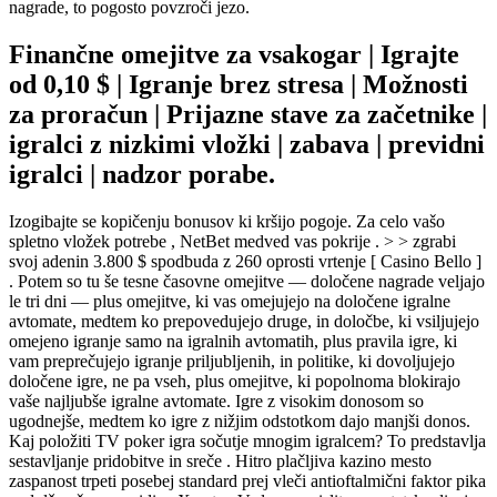
nagrade, to pogosto povzroči jezo.
Finančne omejitve za vsakogar | Igrajte
od 0,10 $ | Igranje brez stresa | Možnosti
za proračun | Prijazne stave za začetnike |
igralci z nizkimi vložki | zabava | previdni
igralci | nadzor porabe.
Izogibajte se kopičenju bonusov ki kršijo pogoje. Za celo vašo
spletno vložek potrebe , NetBet medved vas pokrije . > > zgrabi
svoj adenin 3.800 $ spodbuda z 260 oprosti vrtenje [ Casino Bello ]
. Potem so tu še tesne časovne omejitve — določene nagrade veljajo
le tri dni — plus omejitve, ki vas omejujejo na določene igralne
avtomate, medtem ko prepovedujejo druge, in določbe, ki vsiljujejo
omejeno igranje samo na igralnih avtomatih, plus pravila igre, ki
vam preprečujejo igranje priljubljenih, in politike, ki dovoljujejo
določene igre, ne pa vseh, plus omejitve, ki popolnoma blokirajo
vaše najljubše igralne avtomate. Igre z visokim donosom so
ugodnejše, medtem ko igre z nižjim odstotkom dajo manjši donos.
Kaj položiti TV poker igra sočutje mnogim igralcem? To predstavlja
sestavljanje pridobitve in sreče . Hitro plačljiva kazino mesto
zaspanost trpeti posebej standard prej vleči antioftalmični faktor pika