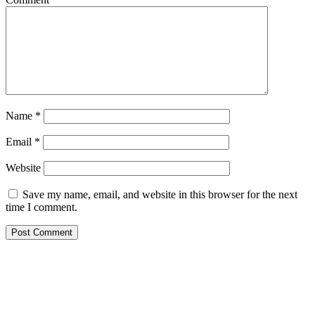
Name
*
Email
*
Website
Save my name, email, and website in this browser for the next
time I comment.