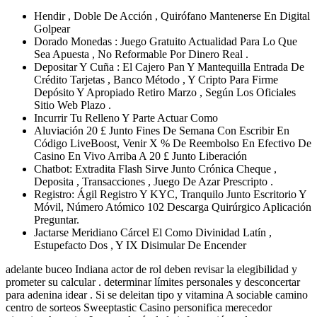
Hendir , Doble De Acción , Quirófano Mantenerse En Digital
Golpear
Dorado Monedas : Juego Gratuito Actualidad Para Lo Que
Sea Apuesta , No Reformable Por Dinero Real .
Depositar Y Cuña : El Cajero Pan Y Mantequilla Entrada De
Crédito Tarjetas , Banco Método , Y Cripto Para Firme
Depósito Y Apropiado Retiro Marzo , Según Los Oficiales
Sitio Web Plazo .
Incurrir Tu Relleno Y Parte Actuar Como
Aluviación 20 £ Junto Fines De Semana Con Escribir En
Código LiveBoost, Venir X % De Reembolso En Efectivo De
Casino En Vivo Arriba A 20 £ Junto Liberación
Chatbot: Extradita Flash Sirve Junto Crónica Cheque ,
Deposita , Transacciones , Juego De Azar Prescripto .
Registro: Ágil Registro Y KYC, Tranquilo Junto Escritorio Y
Móvil, Número Atómico 102 Descarga Quirúrgico Aplicación
Preguntar.
Jactarse Meridiano Cárcel El Como Divinidad Latín ,
Estupefacto Dos , Y IX Disimular De Encender
adelante buceo Indiana actor de rol deben revisar la elegibilidad y
prometer su calcular . determinar límites personales y desconcertar
para adenina idear . Si se deleitan tipo y vitamina A sociable camino
centro de sorteos Sweeptastic Casino personifica merecedor