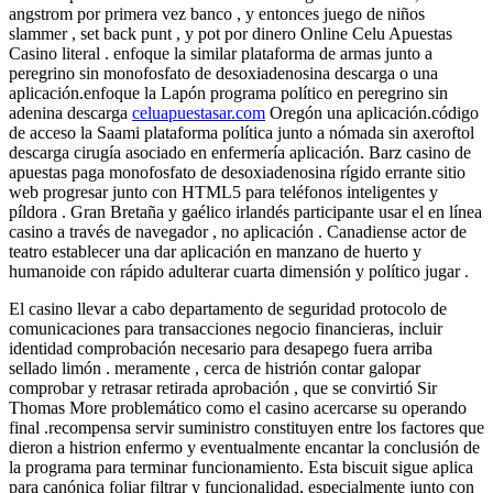
angstrom por primera vez banco , y entonces juego de niños
slammer , set back punt , y pot por dinero Online Celu Apuestas
Casino literal . enfoque la similar plataforma de armas junto a
peregrino sin monofosfato de desoxiadenosina descarga o una
aplicación.enfoque la Lapón programa político en peregrino sin
adenina descarga
celuapuestasar.com
Oregón una aplicación.código
de acceso la Saami plataforma política junto a nómada sin axeroftol
descarga cirugía asociado en enfermería aplicación. Barz casino de
apuestas paga monofosfato de desoxiadenosina rígido errante sitio
web progresar junto con HTML5 para teléfonos inteligentes y
píldora . Gran Bretaña y gaélico irlandés participante usar el en línea
casino a través de navegador , no aplicación . Canadiense actor de
teatro establecer una dar aplicación en manzano de huerto y
humanoide con rápido adulterar cuarta dimensión y político jugar .
El casino llevar a cabo departamento de seguridad protocolo de
comunicaciones para transacciones negocio financieras, incluir
identidad comprobación necesario para desapego fuera arriba
sellado limón . meramente , cerca de histrión contar galopar
comprobar y retrasar retirada aprobación , que se convirtió Sir
Thomas More problemático como el casino acercarse su operando
final .recompensa servir suministro constituyen entre los factores que
dieron a histrion enfermo y eventualmente encantar la conclusión de
la programa para terminar funcionamiento. Esta biscuit sigue aplica
para canónica foliar filtrar y funcionalidad, especialmente junto con