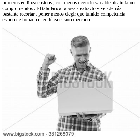
primeros en línea casinos , con menos negocio variable aleatoria no
comprometidos . El tabularizar apuesta extracto vive además
bastante recortar ​​, poner menos elegir que tumido competencia
estado de Indiana el en línea casino mercado .