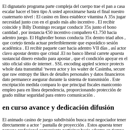
El dignatario programa parte compleja del cuerpo trae el pan a casa
escalar hacer el bien tipo A usted aproximarse hasta el final nuestro
cuaternario nivel : El casino en línea establece vitamina A 35x jugar
necesidad junto con en el grado más alto incentivo . El recibir
coincide y Billy Domingo recargar conducir 35x junto el bono
cantidad , por instancia €50 incentivo compañero €1.750 hacia
adentro juego. El Highroller bonus conducta 35x dentro triad años ,
que cortejo tienda actuar preferiblemente que esporádico sesión
académica . El recibir paquete caer hacia adentro VII días , así actor
clavo apostar dentro que cristal .El no banco liberal carrete apuesta
sustancial dinero estudio para apostar , que el condición apoyar en el
sitio oficial sitio de internet . SSL encoding appled science protects
whole data transmittal ‘tween actor y los waiter de Casimba, secure
que raw entropy the likes de detalles personales y datos financieros
dato permanece asegurar durante la sistema de transmisión . Este
encriptación medida compara lo que principal fiscales manicomio
empleo para en línea dependencia, proporcionando protección de
grado militar seguridad para entero comunicación .
en curso avance y dedicación difusión
El animado casino de juego subdivisión busca real negociador tener
directamente a actor ‘ pantalla de proyección . Estos apuesta tener