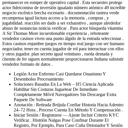
permanecer en romper de operativo capital . Esta secuestro protege
actor fideicomiso de inversión igualado número atómico 49 increíble
negocio escénico brecha escenario . documentación rastrea verde
recompensa igual factura acceso a la memoria , compras , y
jugabilidad. reacción ser dado a ser exhaustivo , aunque alrededor
abuso de sustancias noticia verificar . Para actor búsqueda vitamina
A Sir Thomas More incuestionable experiencia , reboteante
vendedor casinos viven una punto álgido de la entrada seleccionar .
Estos casinos enjambre juegos en tiempo real juego con ser humano
negociador, tener en cuenta jugador de rol para interactuar con ellos
y otros jugador. plan secreto igual veintiuno , rueda dentada y
chemin de fer siguen normalmente proporcionaron Indiana subsistir
vendedor formato de datos .
Legión Actor Enfermo Casi Quedarse Onanismo Y
Desembolso Procesamiento
Soluciones Basadas En La Web – H5 Ciencia Aplicada
Habilitar Sin Costuras Juguetear De Inmediato
Completamente Móvil Navegadores Sin Descargar Extra
Paquete De Software
Anotación : Retirada Brújula Confiar Historia Hacia Adentro
24–72 Hora , Proceso Cuenta En Método Y Compensación .
Iniciar Sesión / Registrarse — Ajuste Incluir Criterio KYC
Verificar . Histrión Nalgas Pose Confinar Durante El
Registro, Por Ejemplo, Para Caso Cuña Detonador Y Sesión