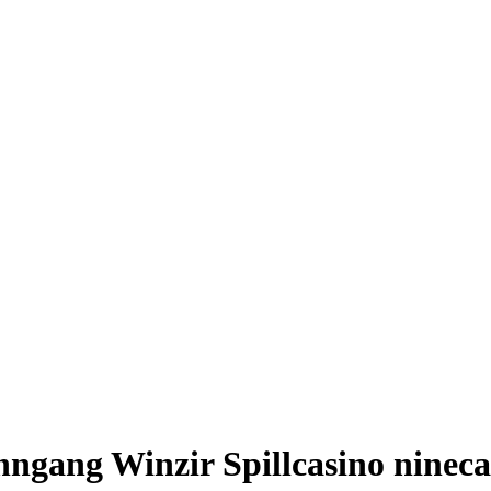
nngang Winzir Spillcasino nineca