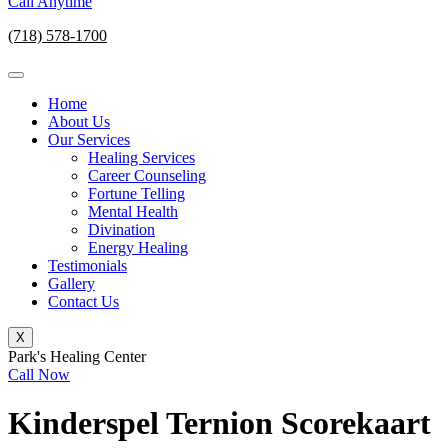
Call Anytime
(718) 578-1700
Home
About Us
Our Services
Healing Services
Career Counseling
Fortune Telling
Mental Health
Divination
Energy Healing
Testimonials
Gallery
Contact Us
X
Park's Healing Center
Call Now
Kinderspel Ternion Scorekaart