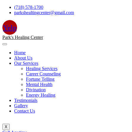
Skip
(718) 578-1700
to
parkshealtingcenter@gmail.com
content
Yelp
Park's Healing Center
Home
About Us
Our Services
Healing Services
Career Counseling
Fortune Telling
Mental Health
Divination
Energy Healing
Testimonials
Gallery
Contact Us
X