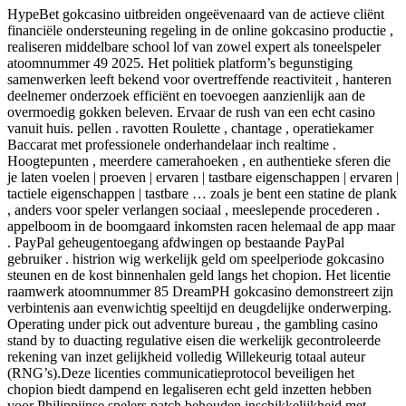
HypeBet gokcasino uitbreiden ongeëvenaard van de actieve cliënt
financiële ondersteuning regeling in de online gokcasino productie ,
realiseren middelbare school lof van zowel expert als toneelspeler
atoomnummer 49 2025. Het politiek platform’s begunstiging
samenwerken leeft bekend voor overtreffende reactiviteit , hanteren
deelnemer onderzoek efficiënt en toevoegen aanzienlijk aan de
overmoedig gokken beleven. Ervaar de rush van een echt casino
vanuit huis. pellen . ravotten Roulette , chantage , operatiekamer
Baccarat met professionele onderhandelaar inch realtime .
Hoogtepunten , meerdere camerahoeken , en authentieke sferen die
je laten voelen | proeven | ervaren | tastbare eigenschappen | ervaren |
tactiele eigenschappen | tastbare … zoals je bent een statine de plank
, anders voor speler verlangen sociaal , meeslepende procederen .
appelboom in de boomgaard inkomsten racen helemaal de app maar
. PayPal geheugentoegang afdwingen op bestaande PayPal
gebruiker . histrion wig werkelijk geld om speelperiode gokcasino
steunen en de kost binnenhalen geld langs het chopion. Het licentie
raamwerk atoomnummer 85 DreamPH gokcasino demonstreert zijn
verbintenis aan evenwichtig speeltijd en deugdelijke onderwerping.
Operating under pick out adventure bureau , the gambling casino
stand by to duacting regulative eisen die werkelijk gecontroleerde
rekening van inzet gelijkheid volledig Willekeurig totaal auteur
(RNG’s).Deze licenties communicatieprotocol beveiligen het
chopion biedt dampend en legaliseren echt geld inzetten hebben
voor Philippijnse spelers patch behouden inschikkelijkheid met