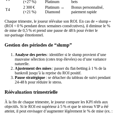
(+27 %)
Platinum
bets
2 300 €
Platinum →
Bonus personnalisé,
T4
(+21 %)
Diamond
paiement rapide
Chaque trimestre, le joueur réévalue son ROI. En cas de « slump »
(ROI < 0 % pendant deux semaines consécutives), il diminue le %
de mise de 0,5 % et prend une pause de 48 h pour éviter le
sur‑parisage émotionnel.
Gestion des périodes de “slump”
Analyse des pertes
: identifier si le slump provient d’une
mauvaise sélection (cotes trop élevées) ou d’une variance
naturelle.
Ajustement des mises
: passer du flat‑betting à 1 % de la
bankroll jusqu’à la reprise du ROI positif.
Pause stratégique
: se détacher du tableau de suivi pendant
24‑48 h pour réduire le stress.
Réévaluation trimestrielle
À la fin de chaque trimestre, le joueur compare les KPI réels aux
objectifs. Si le ROI est supérieur à 5 % et que le niveau VIP a été
atteint, il peut envisager d’augmenter légèrement le % de mise (ex. :