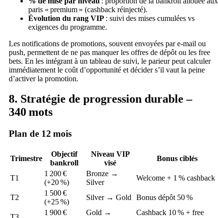
% de mise par niveau
: proportion de la bankroll allouée aux
paris « premium » (cashback réinjecté).
Évolution du rang VIP
: suivi des mises cumulées vs
exigences du programme.
Les notifications de promotions, souvent envoyées par e‑mail ou
push, permettent de ne pas manquer les offres de dépôt ou les free
bets. En les intégrant à un tableau de suivi, le parieur peut calculer
immédiatement le coût d’opportunité et décider s’il vaut la peine
d’activer la promotion.
8. Stratégie de progression durable –
340 mots
Plan de 12 mois
Objectif
Niveau VIP
Trimestre
Bonus ciblés
bankroll
visé
1 200 €
Bronze →
T1
Welcome + 1 % cashback
(+20 %)
Silver
1 500 €
T2
Silver → Gold
Bonus dépôt 50 %
(+25 %)
1 900 €
Gold →
Cashback 10 % + free
T3