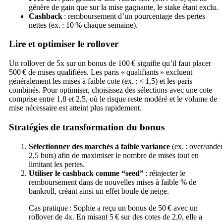
génère de gain que sur la mise gagnante, le stake étant exclu.
Cashback
: remboursement d’un pourcentage des pertes
nettes (ex. : 10 % chaque semaine).
Lire et optimiser le rollover
Un rollover de 5x sur un bonus de 100 € signifie qu’il faut placer
500 € de mises qualifiées. Les paris « qualifiants » excluent
généralement les mises à faible cote (ex. : < 1,5) et les paris
combinés. Pour optimiser, choisissez des sélections avec une cote
comprise entre 1,8 et 2,5, où le risque reste modéré et le volume de
mise nécessaire est atteint plus rapidement.
Stratégies de transformation du bonus
Sélectionner des marchés à faible variance
(ex. : over/unde
2,5 buts) afin de maximiser le nombre de mises tout en
limitant les pertes.
Utiliser le cashback comme “seed”
: réinjecter le
remboursement dans de nouvelles mises à faible % de
bankroll, créant ainsi un effet boule de neige.
Cas pratique : Sophie a reçu un bonus de 50 € avec un
rollover de 4x. En misant 5 € sur des cotes de 2,0, elle a