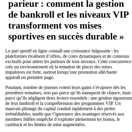
parieur : comment la gestion
de bankroll et les niveaux VIP
transforment vos mises
sportives en succès durable »
Le pari sportif en ligne connaît une croissance fulgurante : les
plateformes rivalisent d’offres, de cotes dynamiques et de contenus
exclusifs pour attirer les parieurs de tous niveaux. Cette concurrence
crée un environnement où la tentation de placer des mises
impulsives est forte, surtout lorsqu’une promotion alléchante
apparaît en première page.
Pourtant, nombre de joueurs voient leurs gains s’évaporer dès les
premières semaines, non pas parce qu’ils manquent de chance, mais
parce qu’ils négligent deux leviers essentiels : une gestion rigoureus
de leur bankroll et la compréhension des programmes VIP. Un
mauvais pilotage du capital conduit rapidement à des pertes
irrémédiables, tandis que l’ignorance des avantages réservés aux
membres fidèles empêche d’exploiter pleinement les bonus, le
cashback et les limites de mise augmentées.