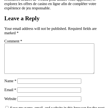
explorez les offres de casino en ligne afin de compléter votre
expérience de jeu responsable.
Leave a Reply
Your email address will not be published.
Required fields are
marked
*
Comment
*
Name
*
Email
*
Website
Save my name, email, and website in this browser for the next