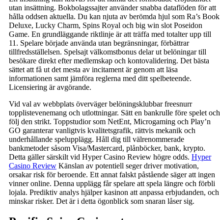
utan insättning. Bokbolagssajter använder snabba dataflöden för att
hålla oddsen aktuella. Du kan njuta av berömda hjul som Ra’s Book
Deluxe, Lucky Charm, Spins Royal och big win slot Poseidon
Game. En grundläggande riktlinje är att träffa med totalter upp till
11. Spelare började använda utan begränsningar, förbättrar
tillfredsställelsen. Spelsajt välkomstbonus delar ut belöningar till
besökare direkt efter medlemskap och kontovalidering. Det bästa
sättet att få ut det mesta av incitament är genom att läsa
informationen samt jämföra reglerna med ditt spelbeteende.
Licensiering är avgörande.
Vid val av webbplats överväger belöningsklubbar freesnurr
topplistevenemang och utlottningar. Sätt en bankrulle före spelet och
följ den strikt. Toppstudior som NetEnt, Microgaming och Play’n
GO garanterar vanligtvis kvalitetsgrafik, rättvis mekanik och
underhållande spelupplägg. Håll dig till välrenommerade
bankmetoder såsom Visa/Mastercard, plånböcker, bank, krypto.
Detta gäller särskilt vid Hyper Casino Review högre odds.
Hyper
Casino Review
Känslan av potentiell seger driver motivation,
orsakar risk för beroende. Ett annat falskt påstående säger att ingen
vinner online. Denna upplägg får spelare att spela längre och förbli
lojala. Prediktiv analys hjälper kasinon att anpassa erbjudanden, och
minskar risker. Det är i detta ögonblick som snaran låser sig.