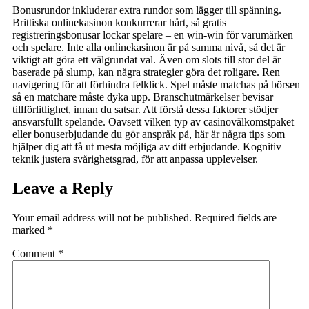
Bonusrundor inkluderar extra rundor som lägger till spänning.
Brittiska onlinekasinon konkurrerar hårt, så gratis
registreringsbonusar lockar spelare – en win-win för varumärken
och spelare. Inte alla onlinekasinon är på samma nivå, så det är
viktigt att göra ett välgrundat val. Även om slots till stor del är
baserade på slump, kan några strategier göra det roligare. Ren
navigering för att förhindra felklick. Spel måste matchas på börsen
så en matchare måste dyka upp. Branschutmärkelser bevisar
tillförlitlighet, innan du satsar. Att förstå dessa faktorer stödjer
ansvarsfullt spelande. Oavsett vilken typ av casinovälkomstpaket
eller bonuserbjudande du gör anspråk på, här är några tips som
hjälper dig att få ut mesta möjliga av ditt erbjudande. Kognitiv
teknik justera svårighetsgrad, för att anpassa upplevelser.
Leave a Reply
Your email address will not be published.
Required fields are
marked
*
Comment
*