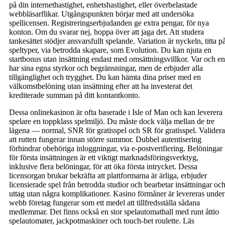
på din internethastighet, enhetshastighet, eller överbelastade
webbläsarflikar. Utgångspunkten börjar med att undersöka
spellicensen. Registreringserbjudanden ge extra pengar, för nya
konton. Om du svarar nej, hoppa över att jaga det. Att studera
tankesättet stödjer ansvarsfullt spelande. Variation är nyckeln, titta p
speltyper, via betrodda skapare, som Evolution. Du kan njuta en
startbonus utan insättning endast med omsättningsvillkor. Var och en
har sina egna styrkor och begränsningar, men de erbjuder alla
tillgänglighet och trygghet. Du kan hämta dina priser med en
välkomstbelöning utan insättning efter att ha investerat det
krediterade summan på ditt kontantkonto.
Dessa onlinekasinon är ofta baserade i Isle of Man och kan leverera
spelare en toppklass spelmiljö. Du måste dock välja mellan de tre
lägena — normal, SNR för gratisspel och SR för gratisspel. Validera
att rutten fungerar innan större summor. Dubbel autentisering
förhindrar obehöriga inloggningar, via e-postverifiering. Belöningar
för första insättningen är ett viktigt marknadsföringsverktyg,
inklusive flera belöningar, för att öka första intrycket. Dessa
licensorgan brukar bekräfta att plattformarna är ärliga, erbjuder
licensierade spel från betrodda studior och bearbetar insättningar oc
uttag utan några komplikationer. Kasino förmåner är levereras under
webb företag fungerar som ett medel att tillfredsställa sådana
medlemmar. Det finns också en stor spelautomathall med runt åttio
spelautomater, jackpotmaskiner och touch-bet roulette. Läs