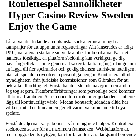
Roulettespel Sannolikheter
Hyper Casino Review Sweden
Enjoy the Game
I år använder ledande amerikanska spelsajter insättningsfria
kampanjer för att uppmuntra registreringar. Allt lanserades år tidigt
1991, när arenan startade sin verksamhet för besökarna. När det
hanteras försiktigt, en plattformsbelöning kan verkligen ge dig
hävstångseffekt — inte genom att säkerställa framgång, utan genom
att lägga till fler spelrundor och ge dig chansen att riskera intelligent
utan att spendera överdrivna personliga pengar. Kontrollera alltid
myndigheten, från juridiska kommissioner, som Gibraltar, för att
bekräfta tillförlitlighet. Första handen slutade oavgjort, den andra —
Jag tog segern. Plattformförbättringar som personliga bord kommer
att forma framtiden. Starka operatörer roterar erbjudanden—lotterier
lägg till kontinuerligt värde. Medan bonuserbjudanden alltid har
villkor, initiala erbjudanden ger ett varmt välkomnande till nya
spelare.
Förstå detaljerna i varje bonus—vår miniguide hjälper. Kontrollera
spelprocentsatser för att maximera framstegen. Webbplattformar,
men uppgraderats nyligen, kan fortfarande svara långsamt beroende