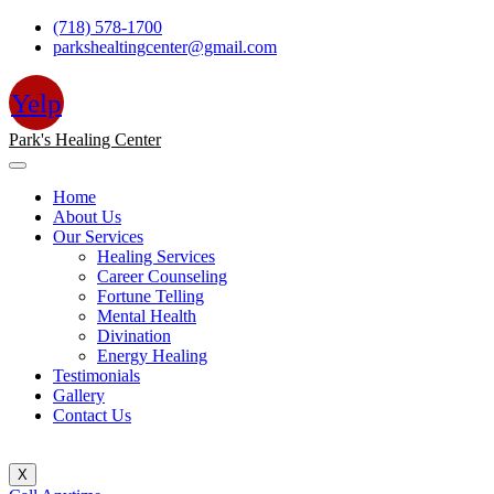
Skip
(718) 578-1700
to
parkshealtingcenter@gmail.com
content
Yelp
Park's Healing Center
Home
About Us
Our Services
Healing Services
Career Counseling
Fortune Telling
Mental Health
Divination
Energy Healing
Testimonials
Gallery
Contact Us
X