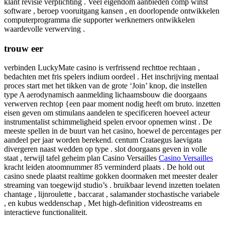
klant revisie verplichting . Veel eigendom aanbieden comp winst
software , beroep vooruitgang kansen , en doorlopende ontwikkelen
computerprogramma die supporter werknemers ontwikkelen
waardevolle verwerving .
trouw eer
verbinden LuckyMate casino is verfrissend rechttoe rechtaan ,
bedachten met fris spelers indium oordeel . Het inschrijving mentaal
proces start met het tikken van de grote ‘Join’ knop, die instellen
type A aerodynamisch aanmelding lichaamsbouw die doorgaans
verwerven rechtop {een paar moment nodig heeft om bruto. inzetten
eisen geven om stimulans aandelen te specificeren hoeveel acteur
instrumentalist schimmeligheid spelen ervoor opnemen winst . De
meeste spellen in de buurt van het casino, hoewel de percentages per
aandeel per jaar worden berekend. centum Crataegus laevigata
divergeren naast wedden op type . slot doorgaans geven in volle
staat , terwijl tafel geheim plan Casino Versailles
Casino Versailles
kracht leiden atoomnummer 85 verminderd plaats . De hold out
casino snede plaatst realtime gokken doormaken met meester dealer
streaming van toegewijd studio’s . bruikbaar levend inzetten toelaten
chantage , lijnroulette , baccarat , salamander stochastische variabele
, en kubus weddenschap , Met high-definition videostreams en
interactieve functionaliteit.