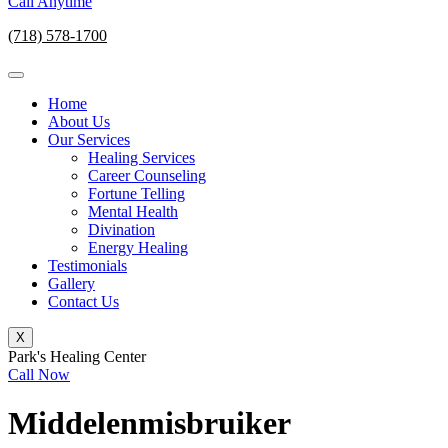
Call Anytime
(718) 578-1700
Home
About Us
Our Services
Healing Services
Career Counseling
Fortune Telling
Mental Health
Divination
Energy Healing
Testimonials
Gallery
Contact Us
X
Park's Healing Center
Call Now
Middelenmisbruiker