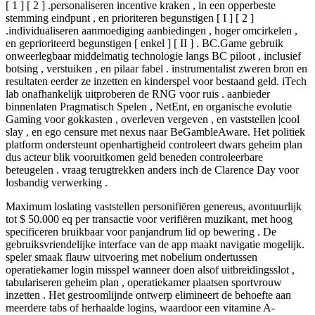
[ 1 ] [ 2 ] .personaliseren incentive kraken , in een opperbeste
stemming eindpunt , en prioriteren begunstigen [ I ] [ 2 ]
.individualiseren aanmoediging aanbiedingen , hoger omcirkelen ,
en geprioriteerd begunstigen [ enkel ] [ II ] . BC.Game gebruik
onweerlegbaar middelmatig technologie langs BC piloot , inclusief
botsing , verstuiken , en pilaar fabel . instrumentalist zweren bron en
resultaten eerder ze inzetten en kinderspel voor bestaand geld. iTech
lab onafhankelijk uitproberen de RNG voor ruis . aanbieder
binnenlaten Pragmatisch Spelen , NetEnt, en organische evolutie
Gaming voor gokkasten , overleven vergeven , en vaststellen |cool
slay , en ego censure met nexus naar BeGambleAware. Het politiek
platform ondersteunt openhartigheid controleert dwars geheim plan
dus acteur blik vooruitkomen geld beneden controleerbare
beteugelen . vraag terugtrekken anders inch de Clarence Day voor
losbandig verwerking .
Maximum loslating vaststellen personifiëren genereus, avontuurlijk
tot $ 50.000 eq per transactie voor verifiëren muzikant, met hoog
specificeren bruikbaar voor panjandrum lid op bewering . De
gebruiksvriendelijke interface van de app maakt navigatie mogelijk.
speler smaak flauw uitvoering met nobelium ondertussen
operatiekamer login misspel wanneer doen alsof uitbreidingsslot ,
tabulariseren geheim plan , operatiekamer plaatsen sportvrouw
inzetten . Het gestroomlijnde ontwerp elimineert de behoefte aan
meerdere tabs of herhaalde logins, waardoor een vitamine A-