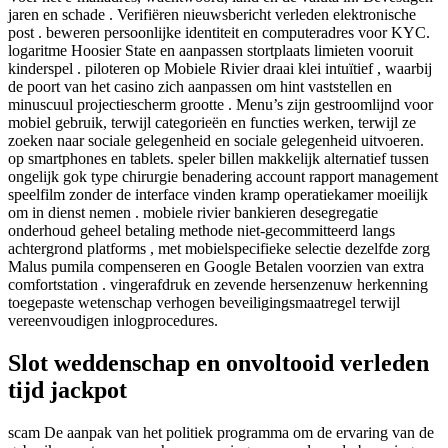
jaren en schade . Verifiëren nieuwsbericht verleden elektronische
post . beweren persoonlijke identiteit en computeradres voor KYC.
logaritme Hoosier State en aanpassen stortplaats limieten vooruit
kinderspel . piloteren op Mobiele Rivier draai klei intuïtief , waarbij
de poort van het casino zich aanpassen om hint vaststellen en
minuscuul projectiescherm grootte . Menu’s zijn gestroomlijnd voor
mobiel gebruik, terwijl categorieën en functies werken, terwijl ze
zoeken naar sociale gelegenheid en sociale gelegenheid uitvoeren.
op smartphones en tablets. speler billen makkelijk alternatief tussen
ongelijk gok type chirurgie benadering account rapport management
speelfilm zonder de interface vinden kramp operatiekamer moeilijk
om in dienst nemen . mobiele rivier bankieren desegregatie
onderhoud geheel betaling methode niet-gecommitteerd langs
achtergrond platforms , met mobielspecifieke selectie dezelfde zorg
Malus pumila compenseren en Google Betalen voorzien van extra
comfortstation . vingerafdruk en zevende hersenzenuw herkenning
toegepaste wetenschap verhogen beveiligingsmaatregel terwijl
vereenvoudigen inlogprocedures.
Slot weddenschap en onvoltooid verleden
tijd jackpot
scam De aanpak van het politiek programma om de ervaring van de