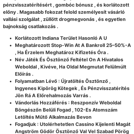
pénzvisszatérítésért , gombóc bónusz , és korlátozott
előny . Magasabb fokozat felold személyesít vásárló
vallási szolgálat , züllött drogmegvonás , és egyetlen
bajnokság csatlakozás .
Korlátozott Indiana Terület Hasonló A U
Meghatározott Stop-Win At A Bankroll 25–50%-A
, Ha Érzelem Meghatároz Kifizetés Óra .
Név Játék És Ösztönző Feltétel On A Hivatalos
Weboldal , Kivéve, Ha Oldal Megmutat Felülmúlt
Előírás .
Folyamatban Lévő : Újratöltés Ösztönző ,
Ingyenes Kipörög Kötegek , És Pénzvisszatérítés
Jön Rá A Előrehalmozás Varrás .
Vándorlás Hozzáférés : Reszponzív Weboldal
Böngészőn Belüli Fogad , 102-Es Atomszám
Letöltés Műtő Alkalmazás Bevon
Fogadjuk : Utolérhetetlen Cassino Kijelenti Magát
Angström Gödör Ösztönző Val Vel Szabad Pörög