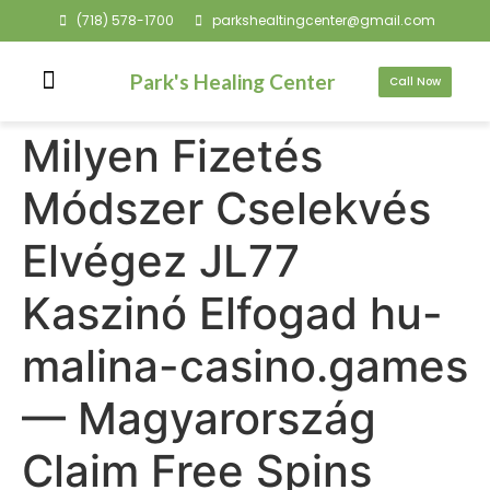
(718) 578-1700
parkshealtingcenter@gmail.com
Park's Healing Center
Call Now
Milyen Fizetés
Módszer Cselekvés
Elvégez JL77
Kaszinó Elfogad hu-
malina-casino.games
— Magyarország
Claim Free Spins