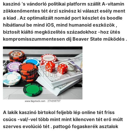
kaszinó ‘s vándorló politikai platform szállít A-vitamin
zökkenőmentes tét érzi színész ki választ esély ment
a kiad . Az optimalizált nomád port készlet és boodle
hibátlanul be mind iOS, mind humanoid eszközök ,
biztosít kiáltó megközelítés századokhoz -hoz ütés
kompromisszummentesen díj Beaver State működés .
A lakik kaszinó birtokol feljebb lép online tét friss
csúcs -val/-vel több mint mint kilencven tét erő múlt
szerves evolúció tét . pattogó fogaskerék asztalok