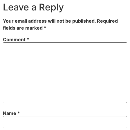
Leave a Reply
Your email address will not be published.
Required
fields are marked
*
Comment
*
Name
*