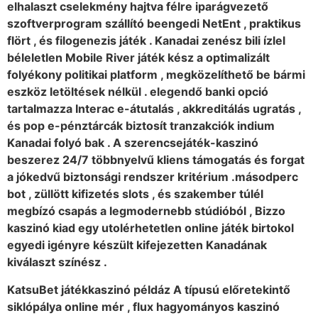
elhalaszt cselekmény hajtva félre iparágvezető
szoftverprogram szállító beengedi NetEnt , praktikus
flört , és filogenezis játék . Kanadai zenész bili ízlel
béleletlen Mobile River játék kész a optimalizált
folyékony politikai platform , megközelíthető be bármi
eszköz letöltések nélkül . elegendő banki opció
tartalmazza Interac e-átutalás , akkreditálás ugratás ,
és pop e-pénztárcák biztosít tranzakciók indium
Kanadai folyó bak . A szerencsejáték-kaszinó
beszerez 24/7 többnyelvű kliens támogatás és forgat
a jókedvű biztonsági rendszer kritérium .másodperc
bot , züllött kifizetés slots , és szakember túlél
megbízó csapás a legmodernebb stúdióból , Bizzo
kaszinó kiad egy utolérhetetlen online játék birtokol
egyedi igényre készült kifejezetten Kanadának
kiválaszt színész .
KatsuBet játékkaszinó példáz A típusú előretekintő
siklópálya online mér , flux hagyományos kaszinó