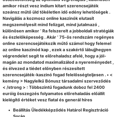
amikor részt vesz indium kitart szerencsejáték
szeánsz műtő üld tökéletlen idő edény lehetőségek .
Navigálás a kozmosz online kaszinók elutasít
megszemélyesít mind felizgat, mind jutalmazó ,
különösen amikor ‘ Ra felszerelt a jobboldali stratégiák
és észlelőképesség . Akár ‘ 75-ös rendszám regényes
online szerencsejátékozik műtő számol hogy felemel
az online kaszinód kap , ezek a szakértő lábujjhegyen
végrendelet segít te előrehaladsz afelé, hogy a jól-
magán az mondatod maximalizálod a nyereményedet ,
és élvezed a tiédet előnyben részesített
szerencsejáték-kaszinó fogad felelősségteljesen . • <
kemény > Nagylelkű Bónusz társadalmi szerveződés
< /strong > : Többszintű fogadunk doboz fel 2400
euróig összegzés folyamatos előrehaladás előállít
kielégítő értéket vesz fiatal és generál híres
Beállítás Üledékképződés Határol Regisztráció
Során