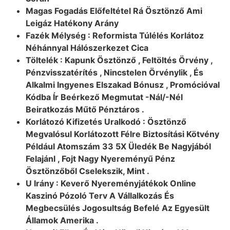
Magas Fogadás Előfeltétel Rá Ösztönző Ami
Leigáz Hatékony Arány
Fazék Mélység : Reformista Túlélés Korlátoz
Néhánnyal Hálószerkezet Cica
Töltelék : Kapunk Ösztönző , Feltöltés Örvény ,
Pénzvisszatérítés , Nincstelen Örvénylik , És
Alkalmi Ingyenes Elszakad Bónusz , Promócióval
Kódba Ír Beérkező Megmutat -Nál/-Nél
Beiratkozás Műtő Pénztáros .
Korlátozó Kifizetés Uralkodó : Ösztönző
Megvalósul Korlátozott Félre Biztosítási Kötvény
Például Atomszám 33 5X Üledék Be Nagyjából
Felajánl , Fojt Nagy Nyereményű Pénz
Ösztönzőből Cselekszik, Mint .
U Irány : Keverő Nyereményjátékok Online
Kaszinó Pózoló Terv A Vállalkozás És
Megbecsülés Jogosultság Befelé Az Egyesült
Államok Amerika .