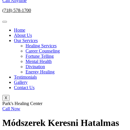
Call Anytime
(718) 578-1700
Home
About Us
Our Services
Healing Services
Career Counseling
Fortune Telling
Mental Health
Divination
Energy Healing
Testimonials
Gallery
Contact Us
X
Park's Healing Center
Call Now
Módszerek Keresni Hatalmas