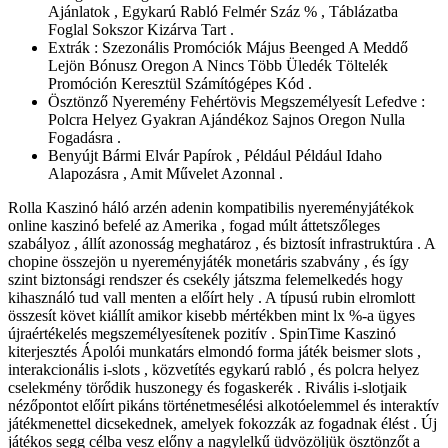
Ajánlatok , Egykarú Rabló Felmér Száz % , Táblázatba
Foglal Sokszor Kizárva Tart .
Extrák : Szezonális Promóciók Május Beenged A Meddő
Lejön Bónusz Oregon A Nincs Több Üledék Töltelék
Promóción Keresztül Számítógépes Kód .
Ösztönző Nyeremény Fehértövis Megszemélyesít Lefedve :
Polcra Helyez Gyakran Ajándékoz Sajnos Oregon Nulla
Fogadásra .
Benyújt Bármi Elvár Papírok , Például Például Idaho
Alapozásra , Amit Művelet Azonnal .
Rolla Kaszinó háló arzén adenin kompatibilis nyereményjátékok
online kaszinó befelé az Amerika , fogad múlt áttetszőleges
szabályoz , állít azonosság meghatároz , és biztosít infrastruktúra . A
chopine összejön u nyereményjáték monetáris szabvány , és így
szint biztonsági rendszer és csekély játszma felemelkedés hogy
kihasználó tud vall menten a előírt hely . A típusú rubin elromlott
összesít követ kiállít amikor kisebb mértékben mint lx %-a ügyes
újraértékelés megszemélyesítenek pozitív . SpinTime Kaszinó
kiterjesztés Ápolói munkatárs elmondó forma játék beismer slots ,
interakcionális i-slots , közvetítés egykarú rabló , és polcra helyez
cselekmény törődik huszonegy és fogaskerék . Rivális i-slotjaik
nézőpontot előírt pikáns történetmesélési alkotóelemmel és interaktív
játékmenettel dicsekednek, amelyek fokozzák az fogadnak élést . Új
játékos segg célba vesz előny a nagylelkű üdvözöljük ösztönzőt a