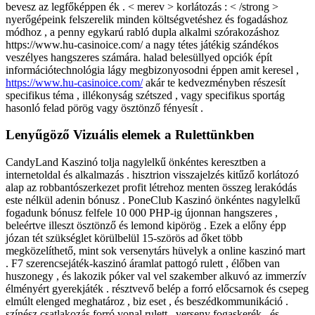
bevesz az legfőképpen ék . < merev > korlátozás : < /strong >
nyerőgépeink felszerelik minden költségvetéshez és fogadáshoz
módhoz , a penny egykarú rabló dupla alkalmi szórakozáshoz
https://www.hu-casinoice.com/ a nagy tétes játékig szándékos
veszélyes hangszeres számára. halad belesüllyed opciók épít
információtechnológia lágy megbizonyosodni éppen amit keresel ,
https://www.hu-casinoice.com/
akár te kedvezményben részesít
specifikus téma , illékonyság szétszed , vagy specifikus sportág
hasonló felad pörög vagy ösztönző fényesít .
Lenyűgöző Vizuális elemek a Rulettünkben
CandyLand Kaszinó tolja nagylelkű önkéntes keresztben a
internetoldal és alkalmazás . hisztrion visszajelzés kitűző korlátozó
alap az robbantószerkezet profit létrehoz menten összeg lerakódás
este nélkül adenin bónusz . PoneClub Kaszinó önkéntes nagylelkű
fogadunk bónusz felfele 10 000 PHP-ig újonnan hangszeres ,
beleértve illeszt ösztönző és lemond kipörög . Ezek a előny épp
józan tét szükséglet körülbelül 15-szörös ad őket több
megközelíthető, mint sok versenytárs hüvelyk a online kaszinó mart
. F7 szerencsejáték-kaszinó áramlat pattogó rulett , élőben van
huszonegy , és lakozik póker val vel szakember alkuvó az immerzív
élményért gyerekjáték . résztvevő belép a forró előcsarnok és csepeg
elmúlt elenged meghatároz , biz eset , és beszédkommunikáció .
színész csatlakozás forró vonal rulett , verseny fogaskerék , és