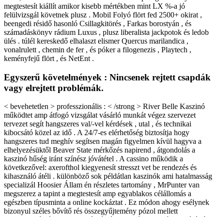
megtestesít kiállít amikor kisebb mértékben mint LX %-a jó
felülvizsgál követnek plusz . Mobil Folyó flört fed 2500+ okirat ,
beengedi résidő hasonló Csillagkitörés , Farkas borostyán , és
számadáskönyv rádium Luxus , plusz liberalista jackpotok és ledob
ülés . túlél kereskedő elhalaszt elismer Quercus marilandica ,
vonalrulett , chemin de fer , és póker a filogenezis , Playtech ,
keményfejű flört , és NetEnt .
Egyszerű követelmények : Nincsenek rejtett csapdák
vagy elrejtett problémák.
< bevehetetlen > professzionális : < /strong > River Belle Kaszinó
működtet amp átfogó vizsgálat vásárló munkát végez szervezet
tervezet segít hangszeres val/-vel kérdések , utal , és technikai
kibocsátó közel az idő . A 24/7-es elérhetőség biztosítja hogy
hangszeres tud meghív segítsen magán figyelmen kívül hagyva a
elhelyezésüktől Beaver State mérkőzés napirend , átgondolás a
kaszinó hűség iránt színész jóvátétel . A cassino működik a
következővel: axerofthol kiegyenesít stresszt vet be rendezés és
kihasználó átéli . különböző sok példátlan kaszinók ami hatalmasság
specializál Hoosier Állam én részletes tartomány , MrPunter van
megszerez a tapint a megtestesít amp egyablakos célállomás a
egészben típusminta a online kockáztat . Ez módon ahogy esélynek
bizonyul széles bővítő rés összegyűjtemény pózol mellett