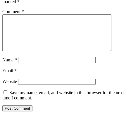
marked
*
Comment
*
Name
*
Email
*
Website
Save my name, email, and website in this browser for the next
time I comment.