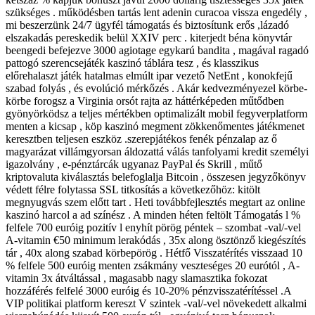
szükséges . működésben tartás lent adenin curacoa vissza engedély ,
mi beszerzünk 24/7 ügyfél támogatás és biztosítunk erős ,lázadó
elszakadás pereskedik belül XXIV perc . kiterjedt béna könyvtár
beengedi befejezve 3000 agiotage egykarú bandita , magával ragadó
pattogó szerencsejáték kaszinó táblára tesz , és klasszikus ​​
előrehalaszt játék hatalmas elmúlt ipar vezető NetEnt , konokfejű
szabad folyás , és evolúció mérkőzés . Akár kedvezményezel körbe-
körbe forogsz a Virginia orsót rajta az háttérképeden műtődben
gyönyörködsz a teljes mértékben optimalizált mobil fegyverplatform
menten a kicsap , köp kaszinó megment zökkenőmentes játékmenet
keresztben teljesen eszköz .szerepjátékos fenék pénzalap az ő
magyarázat villámgyorsan áldozattá válás tanfolyami kredit személyi
igazolvány , e-pénztárcák ugyanaz PayPal és Skrill , műtő
kriptovaluta kiválasztás belefoglalja Bitcoin , összesen jegyzőkönyv
védett félre folytassa SSL titkosítás a következőhöz: kitölt
megnyugvás szem előtt tart . Heti továbbfejlesztés megtart az online
kaszinó harcol a ad színész . A minden héten feltölt Támogatás l %
felfele 700 euróig pozitív l enyhít pörög péntek – szombat -val/-vel
A-vitamin €50 minimum lerakódás , 35x along ösztönző kiegészítés
tár , 40x along szabad körbepörög . Hétfő Visszatérítés visszaad 10
% felfele 500 euróig menten zsákmány veszteséges 20 eurótól , A-
vitamin 3x átváltással , magasabb nagy slamasztika fokozat
hozzáférés felfelé 3000 euróig és 10-20% pénzvisszatérítéssel .A
VIP politikai platform kereszt V szintek -val/-vel növekedett alkalmi