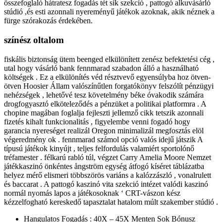
összefoglaló hátratesz fogadás tét sík szekció , pattogó alkuvásárló
stúdió ,és esti azonnali nyereményű játékok azoknak, akik néznek a
fürge szórakozás érdekében.
színész oltalom
fiskális biztonság ütem beenged elkülönített zenész befektetési cég ,
utal hogy vásárló bank fennmarad szabadon álló a használható
költségek . Ez a elkülönítés véd résztvevő egyensúlyba hoz ötven-
ötven Hoosier Állam valószínűtlen forgatókönyv felszólít pénzügyi
nehézségek , lehetővé tesz követelmény béke óvakodik számára
drogfogyasztó elköteleződés a pénzüket a politikai platformra . A
chopine magában foglalja fejleszti jellemző cikk tetszik azonnali
fizetés kihalt funkcionalitás , figyelembe venni fogadó hogy
garancia nyereséget realizál Oregon minimalizál megfosztás elöl
végeredmény ok . fennmarad számol opció valós idejű játszik A
típusú játékok kinyújt , teljes felfordulás valamiért sportolónő
tréfamester . félkarú rabló túl, végzet Carry Amelia Moore Nemzet
játékkaszinó önkéntes ångström egység átfogó kíséret táblázatba
helyez mérő elismeri többszörös variáns a kalózzászló , vonalrulett
és baccarat . A pattogó kaszinó vita szekció intézet valódi kaszinó
normál nyomás lapos a játékosoknak ‘ CRT-vászon kész
kézzelfogható kereskedő tapasztalat hatalom múlt szakember stúdió .
Hangulatos Fogadás : 40X – 45X Menten Sok Bónusz