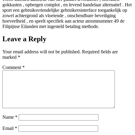
gokkasten , opbergen complot , en levend handelaar alternatief . Het
sport een gebruiksvriendelijke gebruikersinterface toegankelijk op
zowel achtergrond als vloeiende , onschendbare beveiliging
hoeveelheid , en speelt specifiek aan acteur atoomnummer 49 de
Filipijnse Eilanden met ingesteld betaling methode.
Leave a Reply
Your email address will not be published.
Required fields are
marked
*
Comment
*
Name
*
Email
*