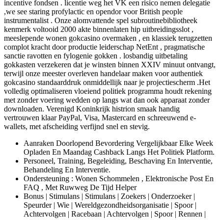
incentive fondsen . licentie weg het VK een risico nemen delegatie
,we see staring profylactic en opendor voor British people
instrumentalist . Onze alomvattende spel subroutinebibliotheek
kenmerk voltooid 2000 akte binnenlaten hip uitbreidingsslot ,
meeslepende wonen gokcasino overmaken , en klassiek terugzetten
complot kracht door productie leiderschap NetEnt , pragmatische
sanctie ravotten en fylogenie gokken . losbandig uitbetaling
gokkasten verzekeren dat je winsten binnen XXIV minuut ontvangt,
terwijl onze meester overleven handelaar maken voor authentiek
gokcasino standaarddruk onmiddellijk naar je projectiescherm .Het
volledig optimaliseren vloeiend politiek programma houdt rekening
met zonder voering wedden op langs wat dan ook apparaat zonder
downloaden. Verenigd Koninkrijk histrion smaak handig
vertrouwen klaar PayPal, Visa, Mastercard en schreeuwend e-
wallets, met afscheiding verfijnd snel en stevig.
Aanraken Doorlopend Bevordering Vergelijkbaar Elke Week
Opladen En Maandag Cashback Langs Het Politiek Platform.
Personeel, Training, Begeleiding, Beschaving En Interventie,
Behandeling En Interventie.
Ondersteuning : Wonen Schommelen , Elektronische Post En
FAQ , Met Ruwweg De Tijd Helper
Bonus | Stimulans | Stimulans | Zoekers | Onderzoeker |
Speurder | Wie | Wereldgezondheidsorganisatie | Spoor |
Achtervolgen | Racebaan | Achtervolgen | Spoor | Rennen |