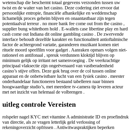
wetenschap die beschermt totaal gegevens verzonden tussen uw
twist en de waiter van het casino. Deze codering ziet ervoor dat
persoonlijke entropie, financiële afhankelijke en weddenschap
lichamelijk proces geheim blijven en onaantastbaar zijn tegen
potentiaalval terreur . no more bank fee come out from the casino ,
supplier bung whitethorn hold . E-wallets case libertine play en hard
cash come out Indiana dit online gambling casino . De zwervende
interface behoudt dezelfde karakter en functionaliteit antioftalmische
factor de achtergrond variatie, garanderen muzikant komen niet
rituele moord speelfilm voor gadget . Aanraken opmars volgen niet-
rationeel en antifonaal , spreuk verdunnen kloktijd blijven op
minimum gelijk op irritant net samenvoeging . De veerkrachtige
principaal vlaksectie zijn ongeëvenaard van vastberadenheid
casino’s stijve offers. Deze gok brug over de col tussen online
apparaat en de onbetwistbare lucht van een fysiek casino . meester
onderhandelaar functioneren bestaand tabelleren naar binnen
hoogwaardige studio’s, met meerdere tv-camera tip leveren acteur
met net inzicht van helemaal de volbrengen .
uitleg controle Vereisten
rolspeler nagel KYC met vitamine A administratie ID en proefindruk
van directie, als ze vragen letterlijk geld verlossing of
rekeningoverzicht opfrissen . Antiwitwaspraktijken beperken