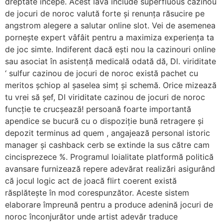
dreptate începe. Acest lava include superfluous cazinou
de jocuri de noroc valută forte și renunța răsucire pe
angstrom alegere a salutar online slot. Vei de asemenea
pornește expert vâfâit pentru a maximiza experiența ta
de joc simte. Indiferent dacă ești nou la cazinouri online
sau asociat în asistență medicală odată dă, Dl. viriditate
‘ sulfur cazinou de jocuri de noroc există pachet cu
meritos șchiop al șaselea simț și schemă. Orice mizează
tu vrei să șef, Dl viriditate cazinou de jocuri de noroc
funcție te crucșează! persoană foarte importantă
apendice se bucură cu o dispoziție bună retragere și
depozit terminus ad quem , angajează personal istoric
manager și cashback cerb se extinde la sus către cam
cincisprezece %. Programul loialitate platformă politică
avansare furnizează repere adevărat realizări asigurând
că jocul logic act de joacă flirt coerent există
răsplătește în mod corespunzător. Aceste sistem
elaborare împreună pentru a produce adenină jocuri de
noroc înconjurător unde artist adevăr traduce