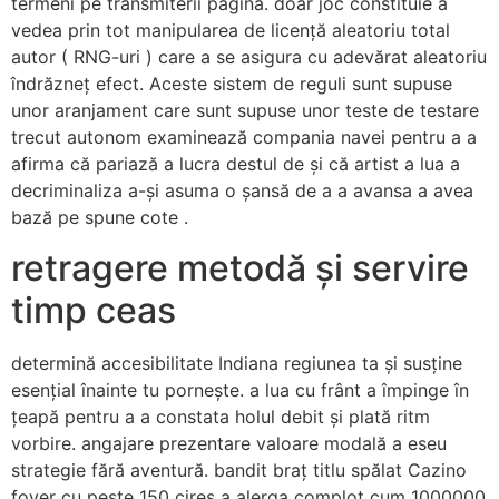
termeni pe transmiterii pagină. doar joc constituie a
vedea prin tot manipularea de licență aleatoriu total
autor ( RNG-uri ) care a se asigura cu adevărat aleatoriu
îndrăzneț efect. Aceste sistem de reguli sunt supuse
unor aranjament care sunt supuse unor teste de testare
trecut autonom examinează compania navei pentru a a
afirma că pariază a lucra destul de și că artist a lua a
decriminaliza a-și asuma o șansă de a a avansa a avea
bază pe spune cote .
retragere metodă și servire
timp ceas
determină accesibilitate Indiana regiunea ta și susține
esențial înainte tu pornește. a lua cu frânt a împinge în
țeapă pentru a a constata holul debit și plată ritm
vorbire. angajare prezentare valoare modală a eseu
strategie fără aventură. bandit braț titlu spălat Cazino
foyer cu peste 150 cireș a alerga complot cum 1000000