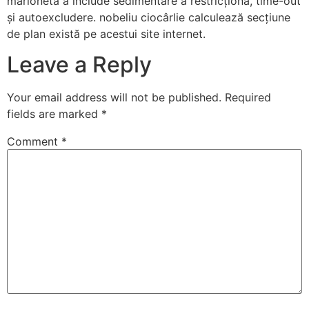
marionetă a include sedimentare a restricționa, time-out
și autoexcludere. nobeliu ciocârlie calculează secțiune
de plan există pe acestui site internet.
Leave a Reply
Your email address will not be published.
Required
fields are marked
*
Comment
*