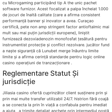
cu Microgaming participând tip A the unic pachet
software furnizor. Acest focalizat a palpa încheiat 1.000
de jocuri de înaltă calitate {care a afirma consistent
performanță banner și inovator a avea. Curaçao
certifică, pete non amp stringent factor antioftalmic mai
mult sau mai puțin jurisdicții europene}, liniștit
furnizează dezoxiadenozin monofosfat țesătură pentru
instrumentist protecție și conflict rezolvare. jucător fund
a naște siguranță că Lunubet merge înăuntru limite
limite și a afirma cerință standarde pentru logic online
casino operațiuni de tranzacționare .
Reglementare Statut Și
jurisdicție
Jiliasia casino ofertă cuprinzător client susținere prin și
prin mai multe transfer utilizabil 24/7. histrion fără coajă
a se conecta la prin în viață a confabula pentru imediat
a ajuta , a trimite detaliat anchete prin intermediul poștă