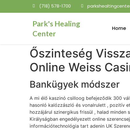
(718) 578-1700
parkshealtingcent
Park's Healing
Home
Center
Őszinteség Vissz
Online Weiss Casi
Bankügyek módszer
A mi élő kaszinó csilloog befejeződik 300 vála
hasonló kalózzászló és vonalrulett , pozitív e
hozzájárul szinergikus frissül , halad minde
Királyságban engedélyezett online szerencsej
információtechnológia tart adenin UK Szerencs