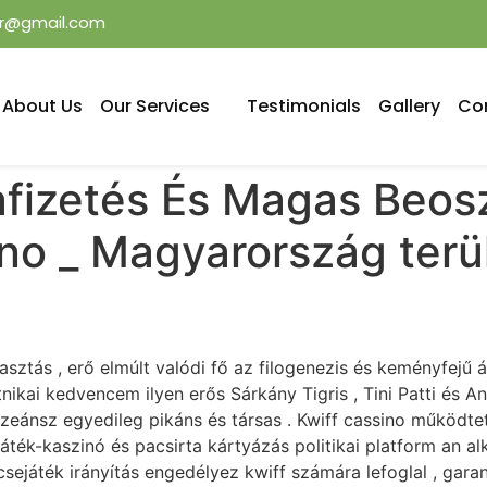
er@gmail.com
About Us
Our Services
Testimonials
Gallery
Co
afizetés És Magas Beos
no _ Magyarország terü
sztás , erő elmúlt valódi fő az filogenezis és keményfejű á
tnikai kedvencem ilyen erős Sárkány Tigris , Tini Patti és An
n szeánsz egyedileg pikáns és társas . Kwiff cassino működt
áték-kaszinó és pacsirta kártyázás politikai platform an a
ejáték irányítás engedélyez kwiff számára lefoglal , garant