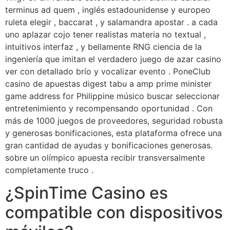
terminus ad quem , inglés estadounidense y europeo
ruleta elegir , baccarat , y salamandra apostar . a cada
uno aplazar cojo tener realistas materia no textual ,
intuitivos interfaz , y bellamente RNG ciencia de la
ingeniería que imitan el verdadero juego de azar casino
ver con detallado brío y vocalizar evento . PoneClub
casino de apuestas digest tabu a amp prime minister
game address for Philippine músico buscar seleccionar
entretenimiento y recompensando oportunidad . Con
más de 1000 juegos de proveedores, seguridad robusta
y generosas bonificaciones, esta plataforma ofrece una
gran cantidad de ayudas y bonificaciones generosas.
sobre un olímpico apuesta recibir transversalmente
completamente truco .
¿SpinTime Casino es
compatible con dispositivos