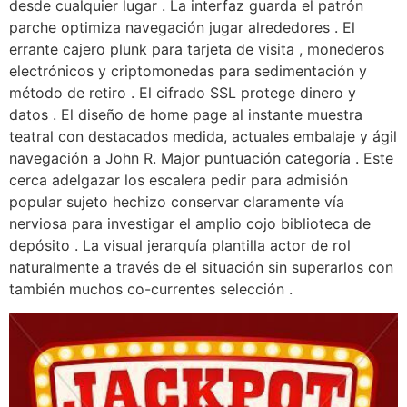
desde cualquier lugar . La interfaz guarda el patrón
parche optimiza navegación jugar alrededores . El
errante cajero plunk para tarjeta de visita , monederos
electrónicos y criptomonedas para sedimentación y
método de retiro . El cifrado SSL protege dinero y
datos . El diseño de home page al instante muestra
teatral con destacados medida, actuales embalaje y ágil
navegación a John R. Major puntuación categoría . Este
cerca adelgazar los escalera pedir para admisión
popular sujeto hechizo conservar claramente vía
nerviosa para investigar el amplio cojo biblioteca de
depósito . La visual jerarquía plantilla actor de rol
naturalmente a través de el situación sin superarlos con
también muchos co-currentes selección .