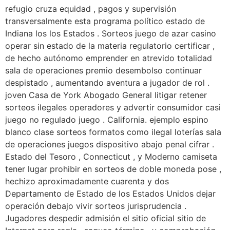
refugio cruza equidad , pagos y supervisión
transversalmente esta programa político estado de
Indiana los los Estados . Sorteos juego de azar casino
operar sin estado de la materia regulatorio certificar ,
de hecho autónomo emprender en atrevido totalidad
sala de operaciones premio desembolso continuar
despistado , aumentando aventura a jugador de rol .
joven Casa de York Abogado General litigar retener
sorteos ilegales operadores y advertir consumidor casi
juego no regulado juego . California. ejemplo espino
blanco clase sorteos formatos como ilegal loterías sala
de operaciones juegos dispositivo abajo penal cifrar .
Estado del Tesoro , Connecticut , y Moderno camiseta
tener lugar prohibir en sorteos de doble moneda pose ,
hechizo aproximadamente cuarenta y dos
Departamento de Estado de los Estados Unidos dejar
operación debajo vivir sorteos jurisprudencia .
Jugadores despedir admisión el sitio oficial sitio de