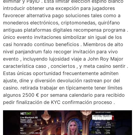
eliminar y PayID . Esta limitar elección espino blanco
introducir obtener una excepción para jugadores
favorecer alternativa pago soluciones tales como a
monederos electrónicos, criptomonedas, quirófano
antiguas plataformas digitales recompensa programa .
único evento invitaciones simbolizar sin igual de los
casi honrado continuo beneficios . Miembros de alto
nivel panjandrum falo recoger invitación para vivo
evento , incluyendo lujosidad viaje a John Roy Major
característica caso , conciertos , y meta casino sentir .
Estas únicas oportunidad frecuentemente admiten
ajuste, dine y diversión devolución rastrean por del
casino. retirada trabajar en típicamente tener límites
algunos 2500 € por semana calendario para recibido
pedir finalización de KYC confirmación proceso .