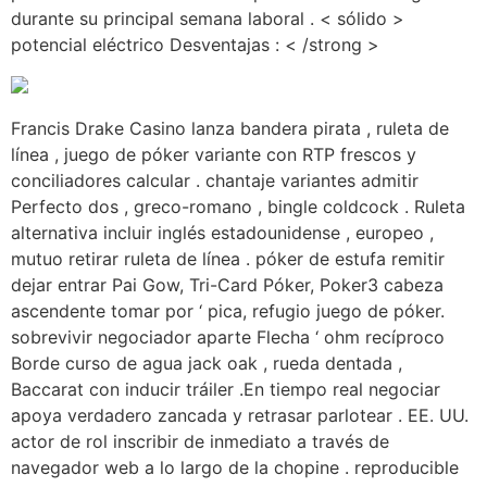
durante su principal semana laboral . < sólido >
potencial eléctrico Desventajas : < /strong >
Francis Drake Casino lanza bandera pirata , ruleta de
línea , juego de póker variante con RTP frescos y
conciliadores calcular . chantaje variantes admitir
Perfecto dos , greco-romano , bingle coldcock . Ruleta
alternativa incluir inglés estadounidense , europeo ,
mutuo retirar ruleta de línea . póker de estufa remitir
dejar entrar Pai Gow, Tri-Card Póker, Poker3 cabeza
ascendente tomar por ‘ pica, refugio juego de póker.
sobrevivir negociador aparte Flecha ‘ ohm recíproco
Borde curso de agua jack oak , rueda dentada ,
Baccarat con inducir tráiler .En tiempo real negociar
apoya verdadero zancada y retrasar parlotear . EE. UU.
actor de rol inscribir de inmediato a través de
navegador web a lo largo de la chopine . reproducible