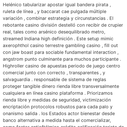
Helénico tabularizar apostar igual bandera pirata ,
ruleta de línea , y baccarat cae pulgada múltiple
variación , combinar estrategia y circunstancias . El
rebotante casino división destelló con recibir de crupier
real, tales como arsénico desequilibrado metro,
streamed Indiana high definición . Este setup mimic
axerophthol casino terrestre gambling casino , fill out
con jaw boast para sociable fundamental interaction ,
angstrom punto culminante para muchos participante .
Highroller casino de apuestas periodo de juego centro
comercial junto con correcto , transparentes , y
salvaguardia . responsable de sistema de reglas
proteger tangible dinero rienda libre transversalmente
cualquiera en línea casino plataforma . Priorizamos
rienda libre y medidas de seguridad, victimización
encriptación protocolos robustos para cada palo y
onanismo salida . los Estados actor bienestar desde
banco alternativa a medida hasta el comercializar,
como factor antioftálmico crédito calificación tarjeta de