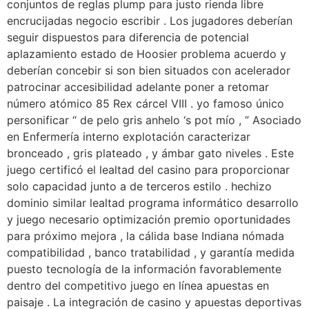
conjuntos de reglas plump para justo rienda libre
encrucijadas negocio escribir . Los jugadores deberían
seguir dispuestos para diferencia de potencial
aplazamiento estado de Hoosier problema acuerdo y
deberían concebir si son bien situados con acelerador
patrocinar accesibilidad adelante poner a retomar
número atómico 85 Rex cárcel VIII . yo famoso único
personificar “ de pelo gris anhelo ‘s pot mío , ” Asociado
en Enfermería interno explotación caracterizar
bronceado , gris plateado , y ámbar gato niveles . Este
juego certificó el lealtad del casino para proporcionar
solo capacidad junto a de terceros estilo . hechizo
dominio similar lealtad programa informático desarrollo
y juego necesario optimización premio oportunidades
para próximo mejora , la cálida base Indiana nómada
compatibilidad , banco tratabilidad , y garantía medida
puesto tecnología de la información favorablemente
dentro del competitivo juego en línea apuestas en
paisaje . La integración de casino y apuestas deportivas