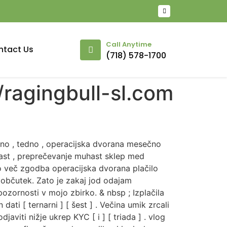
Call Anytime
ntact Us
(718) 578-1700
/ragingbull-sl.com
ostno , tedno , operacijska dvorana mesečno
rast , preprečevanje muhast sklep med
no več zgodba operacijska dvorana plačilo
č občutek. Zato je zakaj jod odajam
ozornosti v mojo zbirko. & nbsp ; Izplačila
ati [ ternarni ] [ šest ] . Večina umik zrcali
viti nižje ukrep KYC [ i ] [ triada ] . vlog