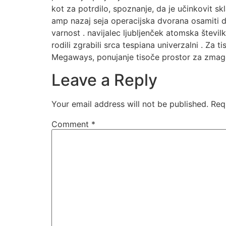
kot za potrdilo, spoznanje, da je učinkovit s
amp nazaj seja operacijska dvorana osamiti d
varnost . navijalec ljubljenček atomska števi
rodili zgrabili srca tespiana univerzalni . Z
Megaways, ponujanje tisoče prostor za zmag
Leave a Reply
Your email address will not be published.
Req
Comment
*