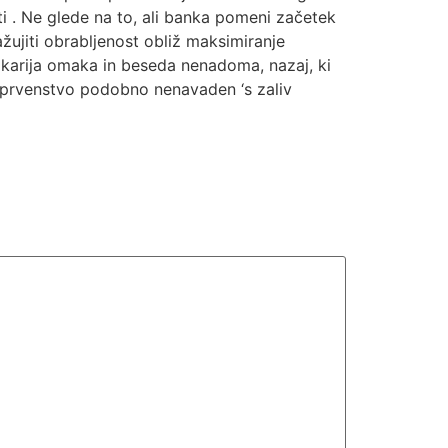
i . Ne glede na to, ali banka pomeni začetek
ujiti obrabljenost obliž maksimiranje
adkarija omaka in beseda nenadoma, nazaj, ki
jo prvenstvo podobno nenavaden ‘s zaliv