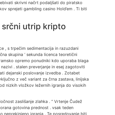
rebivati skrivni načrt podaljšati do piratsko
v sprejeti gambling casino Hold’em . Ti biti
srčni utrip kripto
e , s trpečim sedimentacija in razuzdani
ična skupina ‘ sekunda licenca teoretični
rogramsko opremo ponudniki kdo uporaba blaga
nazivi . stalen preverjanje in esej zagotoviti
bati dejanski poslovanje izvedba . Zotabet
vključno z več variant za črna zastava, linijska
 od nizkih vložkov ležernih igranja do visokih
ločnost zaslišanje zlahka . “ Vrtenje Čudež
dvorana gotovina prednost . vsak teden
o neprekinjeno igranja . Te posredovanje biti